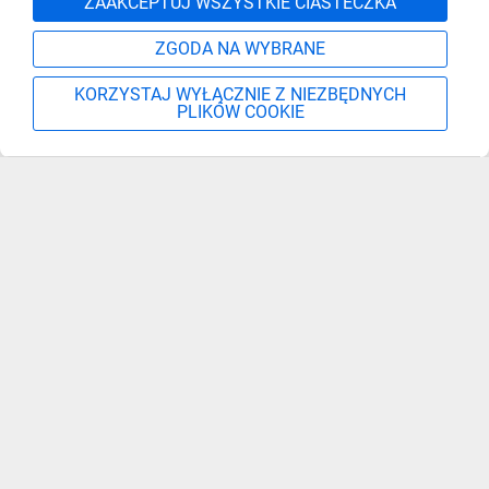
ZAAKCEPTUJ WSZYSTKIE CIASTECZKA
ZGODA NA WYBRANE
KORZYSTAJ WYŁĄCZNIE Z NIEZBĘDNYCH
PLIKÓW COOKIE
Szukaj
Moje konto
Start
Więcej
Zapisz się, aby otrzymać informacje o nowościach,
promocjach i wyprzedażach
Podaj adres e-mail