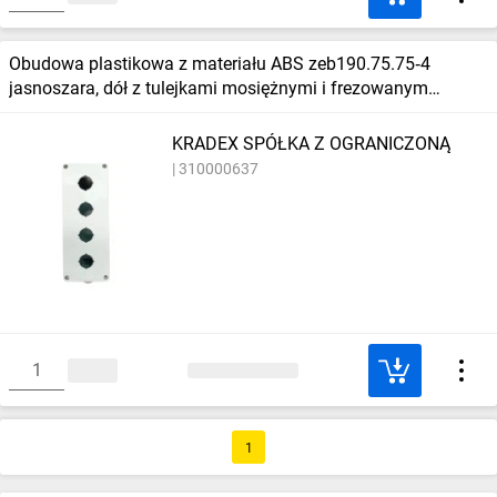
Obudowa plastikowa z materiału ABS zeb190.75.75‑4
jasnoszara, dół z tulejkami mosiężnymi i frezowanym
gwintem m16, wieczko z czt
KRADEX SPÓŁKA Z OGRANICZONĄ
310000637
1