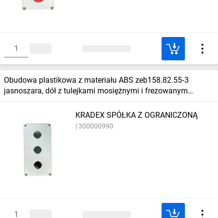
Obudowa plastikowa z materiału ABS zeb158.82.55‑3
jasnoszara, dół z tulejkami mosiężnymi i frezowanym
gwintem m16, wieczko z trz
KRADEX SPÓŁKA Z OGRANICZONĄ
300000990