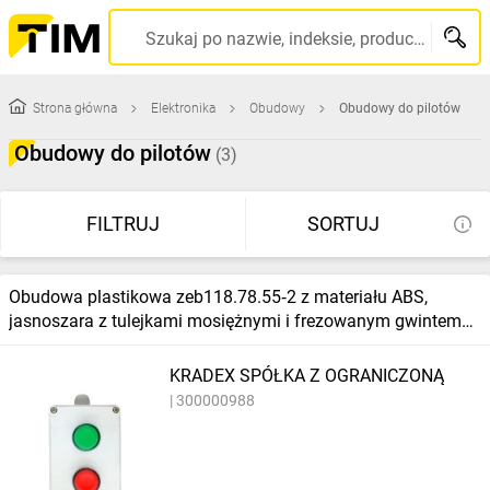
Szukaj po nazwie, indeksie, producencie, kodzie kreskowym...
Strona główna
Elektronika
Obudowy
Obudowy do pilotów
Obudowy do pilotów
(3)
FILTRUJ
SORTUJ
Obudowa plastikowa zeb118.78.55‑2 z materiału ABS,
jasnoszara z tulejkami mosiężnymi i frezowanym gwintem
m16, wieczko z dwoma o
KRADEX SPÓŁKA Z OGRANICZONĄ
300000988