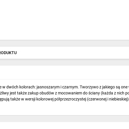
PRODUKTU
w dwóch kolorach: jasnoszarym i czarnym. Tworzywo z jakiego są one w
możliwy jest także zakup obudów z mocowaniem do ściany (każda z nich
tępują także w wersji kolorowej półprzezroczystej (czerwonej i niebieski