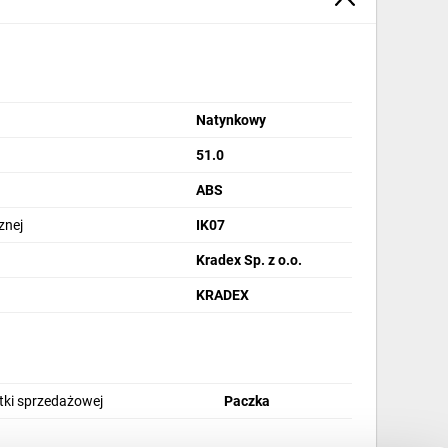
Natynkowy
51.0
ABS
znej
IK07
Kradex Sp. z o.o.
KRADEX
stki sprzedażowej
Paczka