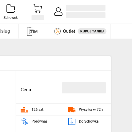
Zaloguj się / Załóż konto
i odkryj
Schowek
Usług
Cena:
126 szt.
Wysyłka w 72h
Porównaj
Do Schowka