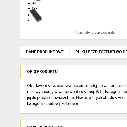
Ochrona odgromowa
Pompy ciepła
Osprzęt łączeniowy
Kliknij, aby przejść do galerii
Ogrzewanie
Elektronarzędzia i mierniki
DANE PRODUKTOWE
PLIKI I BEZPIECZEŃSTWO 
Domofony i dzwonki
OPIS PRODUKTU
Alarmy, monitoring, komunikacja
Napędy elektryczne
Obudowy dwuczęściowe - są one dostępne w standardzie 
nich występują w wersji wentylowanej. W tej kategorii 
Pneumatyka
jej do płaskiej powierzchni). Niektóre z tych obudów wys
kategorii: obudowy kolorowe.
Dom i ogród
Klimatyzacja
DANE PRODUKTOWE