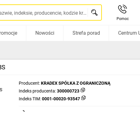
Szukaj po nazwie, indeksie, producencie, kodzie kreskowym...
Pomoc
romocje
Nowości
Strefa porad
Centrum 
BS
Producent:
KRADEX SPÓŁKA Z OGRANICZONĄ
Indeks producenta:
300000723
Indeks TIM:
0001-00020-93547