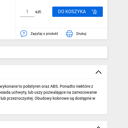
DO KOSZYKA
szt.
Zapytaj o produkt
Drukuj
ykonane to polistyren oraz ABS. Ponadto niektóre z
 posiada uchwyty, lub uszy pozwalające na zamocowanie
ej) lub przezroczystej. Obudowy kolorowe są dostępne w