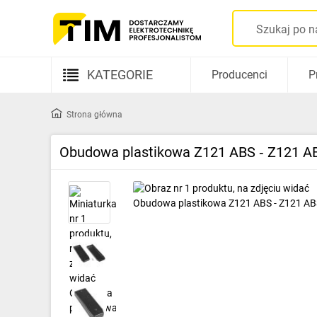
KATEGORIE
Producenci
P
Aparatura elektryczna
Strona główna
Kable i przewody
Obudowa plastikowa Z121 ABS ‑ Z121 A
Rozdzielnice i obudowy
Elementy prowadzenia kabli
Fotowoltaika
Gniazda i łączniki
Źródła światła
Oprawy oświetleniowe