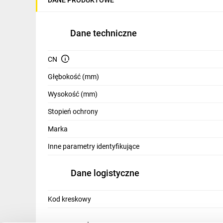
IT, GSM
Odzież ochronna i BHP
Dane techniczne
Inne
CN
Budowa i Remont
Głębokość (mm)
Elektronika
Wysokość (mm)
Smart home
Stopień ochrony
Elektromobilność
Marka
Energetyka wiatrowa
Inne parametry identyfikujące
Telewizja naziemna i satelitarna
Dane logistyczne
Wentylacja i rekuperacja
Kod kreskowy