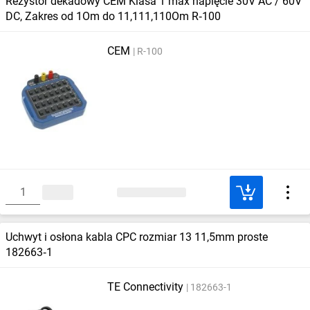
Rezystor dekadowy CEM Klasa 1 max napięcie 30V AC / 60V
DC, Zakres od 1Om do 11,111,110Om R‑100
CEM
R-100
Uchwyt i osłona kabla CPC rozmiar 13 11,5mm proste
182663‑1
TE Connectivity
182663-1