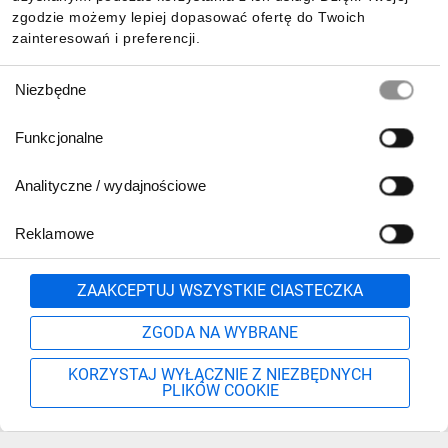
zgodzie możemy lepiej dopasować ofertę do Twoich
zainteresowań i preferencji.
Wybór
Niezbędne
zgody
Funkcjonalne
Analityczne / wydajnościowe
Reklamowe
Zgłoś
ZAAKCEPTUJ WSZYSTKIE CIASTECZKA
ZGODA NA WYBRANE
KORZYSTAJ WYŁĄCZNIE Z NIEZBĘDNYCH
PLIKÓW COOKIE
Szukaj
Moje konto
Start
Więcej