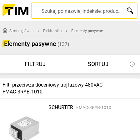
Szukaj po nazwie, indeksie, producencie, kodzie kreskowym...
Strona główna
Elektronika
Elementy pasywne
Elementy pasywne
(137)
FILTRUJ
SORTUJ
Filtr przeciwzakłóceniowy trójfazowy 480VAC
FMAC‑3RYB‑1010
SCHURTER
FMAC-3RYB-1010