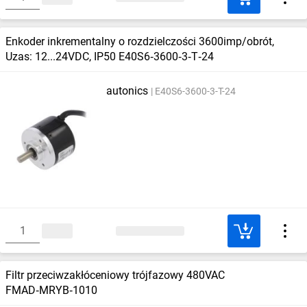
Enkoder inkrementalny o rozdzielczości 3600imp/obrót,
Uzas: 12...24VDC, IP50 E40S6‑3600‑3‑T‑24
autonics
E40S6-3600-3-T-24
Filtr przeciwzakłóceniowy trójfazowy 480VAC
FMAD‑MRYB‑1010