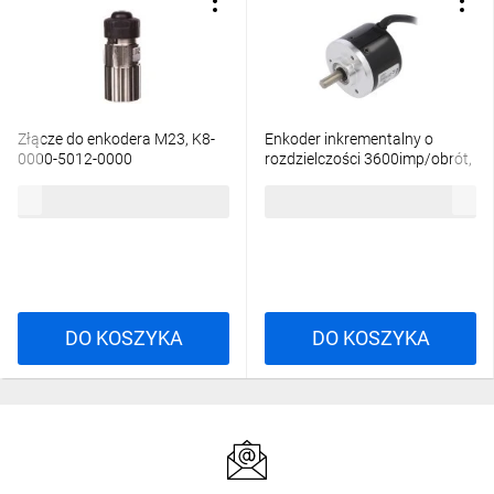
Złącze do enkodera M23, K8-
Enkoder inkrementalny o
0000-5012-0000
rozdzielczości 3600imp/obrót,
Uzas: 12...24VDC, IP50 E40S6-
124,12 zł
brutto
577,45 zł
brutto
3600-3-T-24
DO KOSZYKA
DO KOSZYKA