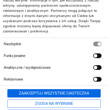
naszej witrynie. Informacje o tym, jak korzystasz z naszej
witryny, udostępniamy partnerom społecznościowym,
reklamowym i analitycznym. Partnerzy mogą połączyć te
Pobierz naszą aplikację mobilną:
informacje z innymi danymi otrzymanymi od Ciebie lub
uzyskanymi podczas korzystania z ich usług. Dzięki Twojej
zgodzie możemy lepiej dopasować ofertę do Twoich
zainteresowań i preferencji.
Wybór
Niezbędne
zgody
Funkcjonalne
Analityczne / wydajnościowe
Reklamowe
Biuro Obsługi Klienta:
lub
801 500 700
71 37 61 600
Zgłoś
ZAAKCEPTUJ WSZYSTKIE CIASTECZKA
pn.-pt. 8:00-16:00
Formularz kontaktowy
ZGODA NA WYBRANE