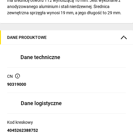
ma średnicę otworu 1 i 2 wynoszącą 10 mm. Jest wykonane z
anodyzowanego aluminium i stali nierdzewnej. Średnica
zewnętrzna sprzęgła wynosi 19 mm, a jego długość to 29 mm.
DANE PRODUKTOWE
Dane techniczne
CN
90319000
Dane logistyczne
Kod kreskowy
4045262388752