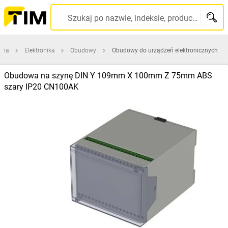
Szukaj po nazwie, indeksie, producencie, kodzie kreskowym...
wna
Elektronika
Obudowy
Obudowy do urządzeń elektronicznych
Obudowa na szynę DIN Y 109mm X 100mm Z 75mm ABS
szary IP20 CN100AK