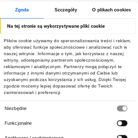
Zgoda
Szczegóły
O plikach cookies
O firmie
Na tej stronie są wykorzystywane pliki cookie
Dla kupujących
Plików cookie używamy do spersonalizowania treści i reklam,
aby oferować funkcje społecznościowe i analizować ruch w
Informacje
naszej witrynie. Informacje o tym, jak korzystasz z naszej
witryny, udostępniamy partnerom społecznościowym,
reklamowym i analitycznym. Partnerzy mogą połączyć te
Pobierz naszą aplikację mobilną:
informacje z innymi danymi otrzymanymi od Ciebie lub
uzyskanymi podczas korzystania z ich usług. Dzięki Twojej
zgodzie możemy lepiej dopasować ofertę do Twoich
zainteresowań i preferencji.
Wybór
Niezbędne
zgody
Funkcjonalne
Analityczne / wydajnościowe