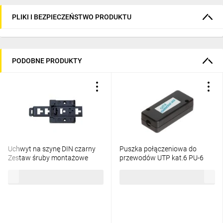
PLIKI I BEZPIECZEŃSTWO PRODUKTU
PODOBNE PRODUKTY
Uchwyt na szynę DIN czarny
Puszka połączeniowa do
Zestaw śruby montażowe
przewodów UTP kat.6 PU-6
22035000
18,97 zł
brutto
6,74 zł
brutto