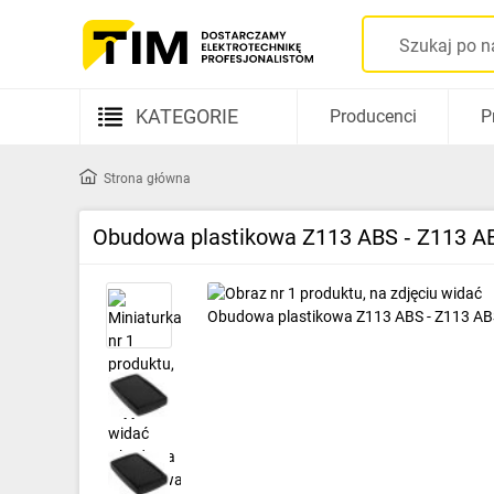
KATEGORIE
Producenci
P
Aparatura elektryczna
Strona główna
Kable i przewody
Obudowa plastikowa Z113 ABS ‑ Z113 A
Rozdzielnice i obudowy
Elementy prowadzenia kabli
Fotowoltaika
Gniazda i łączniki
Źródła światła
Oprawy oświetleniowe