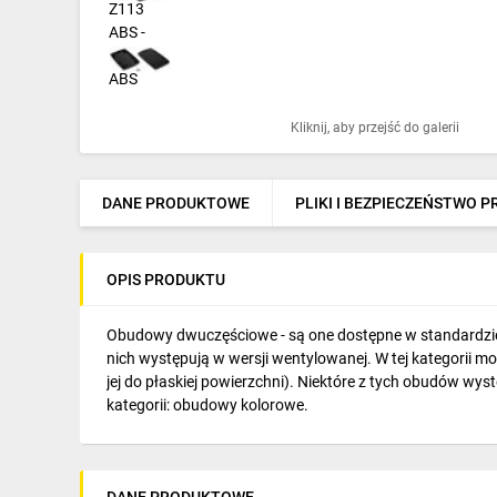
Ochrona odgromowa
Pompy ciepła
Osprzęt łączeniowy
Kliknij, aby przejść do galerii
Ogrzewanie
Elektronarzędzia i mierniki
DANE PRODUKTOWE
PLIKI I BEZPIECZEŃSTWO 
Domofony i dzwonki
OPIS PRODUKTU
Alarmy, monitoring, komunikacja
Napędy elektryczne
Obudowy dwuczęściowe - są one dostępne w standardzie 
nich występują w wersji wentylowanej. W tej kategorii 
Pneumatyka
jej do płaskiej powierzchni). Niektóre z tych obudów wys
kategorii: obudowy kolorowe.
Dom i ogród
Klimatyzacja
DANE PRODUKTOWE