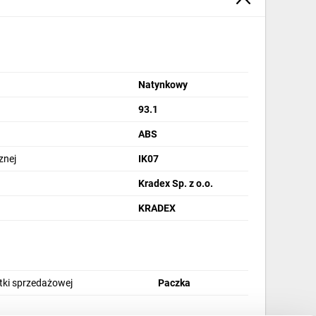
Natynkowy
93.1
ABS
znej
IK07
Kradex Sp. z o.o.
KRADEX
stki sprzedażowej
Paczka