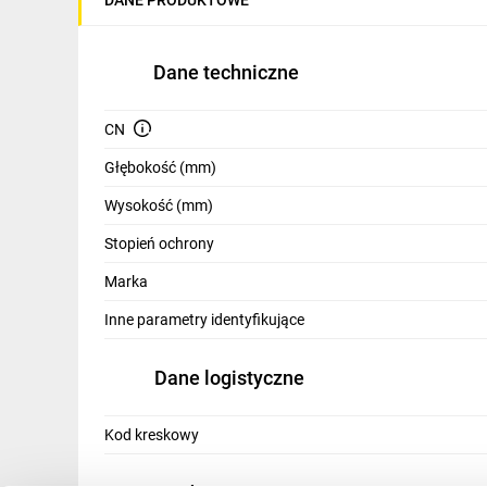
IT, GSM
Odzież ochronna i BHP
Dane techniczne
Inne
CN
Budowa i Remont
Głębokość (mm)
Elektronika
Wysokość (mm)
Smart home
Stopień ochrony
Elektromobilność
Marka
Energetyka wiatrowa
Inne parametry identyfikujące
Telewizja naziemna i satelitarna
Dane logistyczne
Wentylacja i rekuperacja
Kod kreskowy