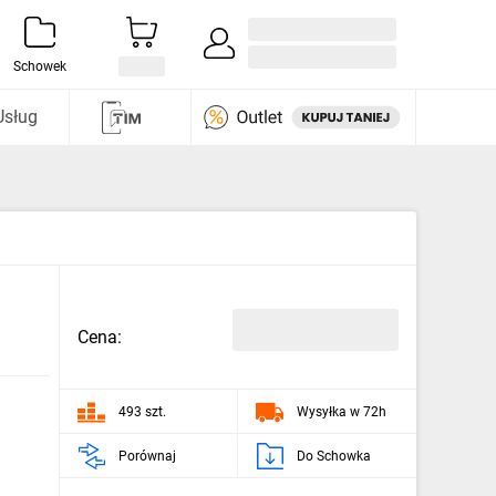
Zaloguj się / Załóż konto
i odkryj
Schowek
Usług
Cena:
493 szt.
Wysyłka w 72h
Porównaj
Do Schowka