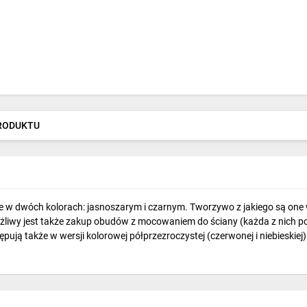
PRODUKTU
w dwóch kolorach: jasnoszarym i czarnym. Tworzywo z jakiego są one w
możliwy jest także zakup obudów z mocowaniem do ściany (każda z nich
tępują także w wersji kolorowej półprzezroczystej (czerwonej i niebieski