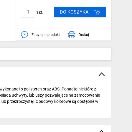
DO KOSZYKA
szt.
Zapytaj o produkt
Drukuj
ykonane to polistyren oraz ABS. Ponadto niektóre z
 posiada uchwyty, lub uszy pozwalające na zamocowanie
ej) lub przezroczystej. Obudowy kolorowe są dostępne w