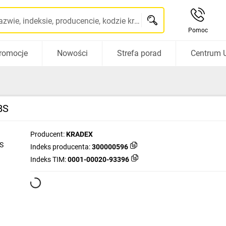
Szukaj po nazwie, indeksie, producencie, kodzie kreskowym...
Pomoc
romocje
Nowości
Strefa porad
Centrum 
BS
Producent:
KRADEX
Indeks producenta:
300000596
Indeks TIM:
0001-00020-93396