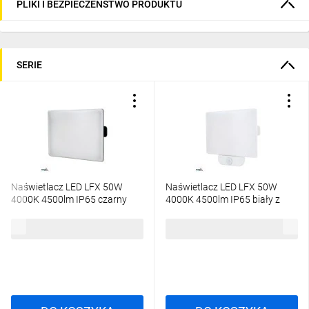
PLIKI I BEZPIECZEŃSTWO PRODUKTU
SERIE
Naświetlacz LED LFX 50W
Naświetlacz LED LFX 50W
4000K 4500lm IP65 czarny
4000K 4500lm IP65 biały z
C65-LFX-050BL-4K
czujnikiem ruchu C65-LFX-
050WH-4K-PIR
86,40 zł
brutto
122,98 zł
brutto