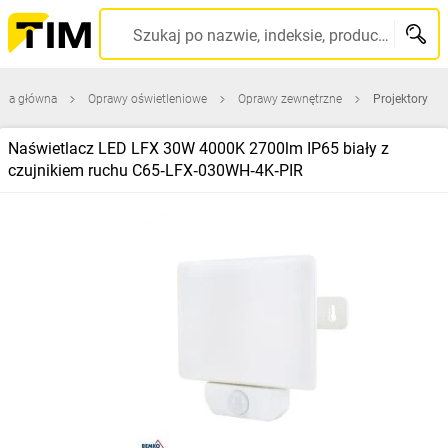
Szukaj po nazwie, indeksie, producencie, kodzie kreskowym...
ona główna
Oprawy oświetleniowe
Oprawy zewnętrzne
Projektory
Naświetlacz LED LFX 30W 4000K 2700lm IP65 biały z
czujnikiem ruchu C65‑LFX‑030WH‑4K‑PIR