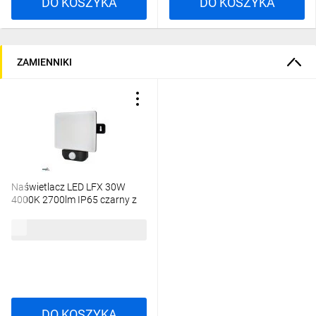
DO KOSZYKA
DO KOSZYKA
ZAMIENNIKI
Naświetlacz LED LFX 30W
4000K 2700lm IP65 czarny z
czujnikiem ruchu C65-LFX-
030BL-4K-PIR
107,11 zł
brutto
DO KOSZYKA