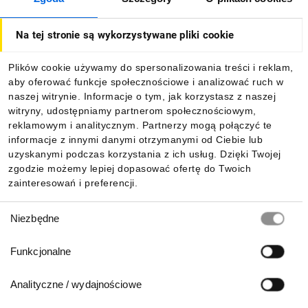
O firmie
Na tej stronie są wykorzystywane pliki cookie
Dla kupujących
Plików cookie używamy do spersonalizowania treści i reklam,
aby oferować funkcje społecznościowe i analizować ruch w
Informacje
naszej witrynie. Informacje o tym, jak korzystasz z naszej
witryny, udostępniamy partnerom społecznościowym,
reklamowym i analitycznym. Partnerzy mogą połączyć te
Pobierz naszą aplikację mobilną:
informacje z innymi danymi otrzymanymi od Ciebie lub
uzyskanymi podczas korzystania z ich usług. Dzięki Twojej
zgodzie możemy lepiej dopasować ofertę do Twoich
zainteresowań i preferencji.
Wybór
Niezbędne
zgody
Funkcjonalne
Analityczne / wydajnościowe