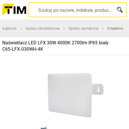
Szukaj po nazwie, indeksie, producencie, kodzie kreskowym...
ona główna
Oprawy oświetleniowe
Oprawy zewnętrzne
Projektory
Naświetlacz LED LFX 30W 4000K 2700lm IP65 biały
C65‑LFX‑030WH‑4K