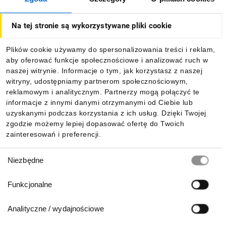
O firmie
Na tej stronie są wykorzystywane pliki cookie
Dla kupujących
Plików cookie używamy do spersonalizowania treści i reklam,
aby oferować funkcje społecznościowe i analizować ruch w
Informacje
naszej witrynie. Informacje o tym, jak korzystasz z naszej
witryny, udostępniamy partnerom społecznościowym,
reklamowym i analitycznym. Partnerzy mogą połączyć te
Pobierz naszą aplikację mobilną:
informacje z innymi danymi otrzymanymi od Ciebie lub
uzyskanymi podczas korzystania z ich usług. Dzięki Twojej
zgodzie możemy lepiej dopasować ofertę do Twoich
zainteresowań i preferencji.
Wybór
Niezbędne
zgody
Funkcjonalne
Analityczne / wydajnościowe