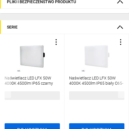
PLIKI I BEZPIECZEŃSTWO PRODUKTU
SERIE
Naświetlacz LED LFX 50W
Naświetlacz LED LFX 50W
4000K 4500lm IP65 czarny
4000K 4500lm IP65 biały C65-
C65-LFX-050BL-4K
LFX-050WH-4K
86,40 zł
brutto
86,40 zł
brutto