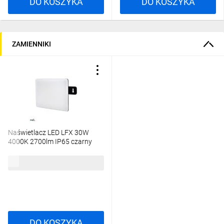
DO KOSZYKA
DO KOSZYKA
ZAMIENNIKI
Naświetlacz LED LFX 30W
4000K 2700lm IP65 czarny
C65-LFX-030BL-4K
67,35 zł
brutto
DO KOSZYKA