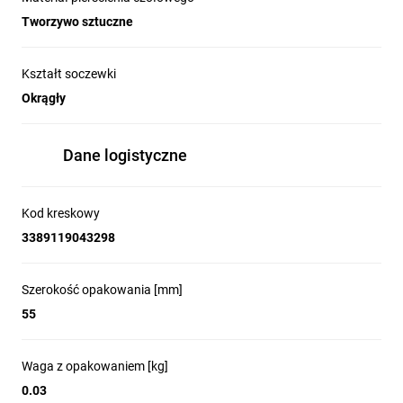
Tworzywo sztuczne
Kształt soczewki
Okrągły
Dane logistyczne
Innowacje i przewagi
Kod kreskowy
technologiczne serii
3389119043298
Harmony XB5
Szerokość opakowania [mm]
55
Kompaktowe bloki push-in dla XB5
Waga z opakowaniem [kg]
0.03
Seria Harmony jako pierwsza wprowadza 