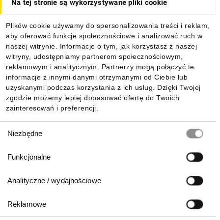
Na tej stronie są wykorzystywane pliki cookie
Dla kupujących
Plików cookie używamy do spersonalizowania treści i reklam,
aby oferować funkcje społecznościowe i analizować ruch w
Informacje
naszej witrynie. Informacje o tym, jak korzystasz z naszej
witryny, udostępniamy partnerom społecznościowym,
reklamowym i analitycznym. Partnerzy mogą połączyć te
Pobierz naszą aplikację mobilną:
informacje z innymi danymi otrzymanymi od Ciebie lub
uzyskanymi podczas korzystania z ich usług. Dzięki Twojej
zgodzie możemy lepiej dopasować ofertę do Twoich
zainteresowań i preferencji.
Wybór
Niezbędne
zgody
Funkcjonalne
Analityczne / wydajnościowe
Reklamowe
Biuro Obsługi Klienta: