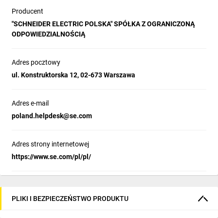
efektywności i uproszczeniu konstrukcji. 
Producent
Dzięki zastosowaniu jednej uniwersalnej 
"SCHNEIDER ELECTRIC POLSKA" SPÓŁKA Z OGRANICZONĄ
diody LED zamiast sześciu oddzielnych 
ODPOWIEDZIALNOŚCIĄ
źródeł światła, system oferuje niezawodne i 
elastyczne rozwiązanie oświetleniowe. To 
innowacyjne podejście nie tylko upraszcza 
Adres pocztowy
instalację, ale także zwiększa trwałość i 
ul. Konstruktorska 12, 02-673 Warszawa
energooszczędność, zapewniając optymalną 
widoczność w każdych warunkach.
Adres e-mail
poland.helpdesk@se.com
Bezpieczeństwo i produktywność bez
Adres strony internetowej
żadnych kompromisów
https://www.se.com/pl/pl/
Blok styków NC do monitorowania 
bezpieczeństwa w serii Harmony XB5 
zapewnia aktywny nadzór nad połączeniem 
PLIKI I BEZPIECZEŃSTWO PRODUKTU
przycisku zatrzymania awaryjnego, znacząco 
ograniczając ryzyko błędów podczas instalacji 