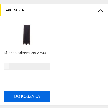
aktywnego odprowadzania ciepła, ponieważ
są elementami sterowniczymi o bardzo niskim
AKCESORIA
poborze mocy. Nawet wersje podświetlane
LED generują mniej niż 1 W strat, więc nie
wymagają dodatkowego chłodzenia.
Wystarczy przestrzegać standardowego
zakresu temperatur pracy: od -40°C do +70°C.
Plastik czy metal – co lepsze?
2
Plastikowe przyciski są lekkie, odporne na
Klucz do nakrętek ZB5AZ905
korozję i dostępne w szerokiej gamie kolorów.
Metalowe przyciski wyróżniają się wyjątkową
75,31 zł
brutto
wytrzymałością i odpornością na uszkodzenia
mechaniczne, zapewniając niezawodność w
trudnych warunkach. Schneider Electric
oferuje pełną gamę rozwiązań – od serii
Harmony XB5 (plastik) po Harmony XB4
DO KOSZYKA
(metal) – abyś zawsze znalazł produkt
dopasowany do swoich potrzeb.