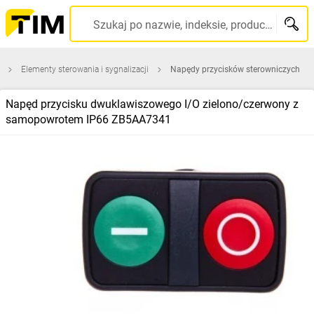
Szukaj po nazwie, indeksie, producencie, kodzie kreskowym...
Elementy sterowania i sygnalizacji
Napędy przycisków sterowniczych
Napęd przycisku dwuklawiszowego I/O zielono/czerwony z
samopowrotem IP66 ZB5AA7341