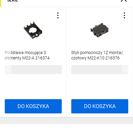
Podstawa mocująca 3
Styk pomocniczy 1Z montaż
elementy M22-A 216374
czołowy M22-K10 216376
8,06 zł
brutto
13,57 zł
brutto
DO KOSZYKA
DO KOSZYKA