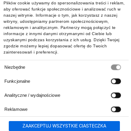
Plików cookie używamy do spersonalizowania treści i reklam,
aby oferować funkcje społecznościowe i analizować ruch w
Informacje
naszej witrynie. Informacje o tym, jak korzystasz z naszej
witryny, udostępniamy partnerom społecznościowym,
reklamowym i analitycznym. Partnerzy mogą połączyć te
Pobierz naszą aplikację mobilną:
informacje z innymi danymi otrzymanymi od Ciebie lub
uzyskanymi podczas korzystania z ich usług. Dzięki Twojej
zgodzie możemy lepiej dopasować ofertę do Twoich
zainteresowań i preferencji.
Wybór
Niezbędne
zgody
Funkcjonalne
Analityczne / wydajnościowe
Reklamowe
Biuro Obsługi Klienta:
lub
801 500 700
71 37 61 600
Zgłoś
ZAAKCEPTUJ WSZYSTKIE CIASTECZKA
pn.-pt. 8:00-16:00