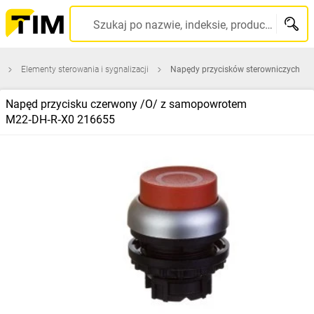
Szukaj po nazwie, indeksie, producencie, kodzie kreskowym...
Elementy sterowania i sygnalizacji
Napędy przycisków sterowniczych
Napęd przycisku czerwony /O/ z samopowrotem
M22‑DH‑R‑X0 216655