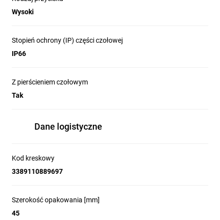
Wysoki
Stopień ochrony (IP) części czołowej
IP66
Z pierścieniem czołowym
Tak
Uniwersalny moduł świetlny LED do
Dane logistyczne
paneli sterowniczych
Bloki podświetlenia LED z serii Harmony XB4 
Kod kreskowy
to nowoczesne rozwiązanie do wszystkich 
3389110889697
funkcji sygnalizacji i oświetlenia w panelach 
sterowniczych. Dzięki innowacyjnej 
technologii LED, produkty te zastępują 
Szerokość opakowania [mm]
tradycyjne rozwiązania z sześcioma 
45