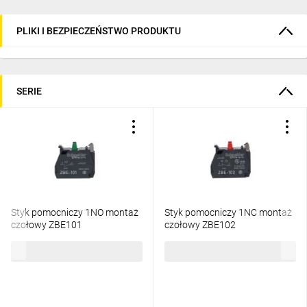
podczas konserwacji lub instalacji maszyn. 
Podświetlany wyłącznik awaryjny ułatwia 
PLIKI I BEZPIECZEŃSTWO PRODUKTU
szybkie zlokalizowanie elementu 
odpowiedzialnego za przestoje w produkcji. 
Rozwiązania Harmony XB4 łączą najwyższy 
SERIE
poziom bezpieczeństwa z efektywnością, 
idealne dla przemysłu i automatyki.
Najczęściej zadawane
pytania
Styk pomocniczy 1NO montaż
Styk pomocniczy 1NC montaż
czołowy ZBE101
czołowy ZBE102
15,28 zł
brutto
15,28 zł
brutto
Jaka jest różnica między XB4 a ZB4?
1
XB4 oznacza kompletne urządzenie z serii