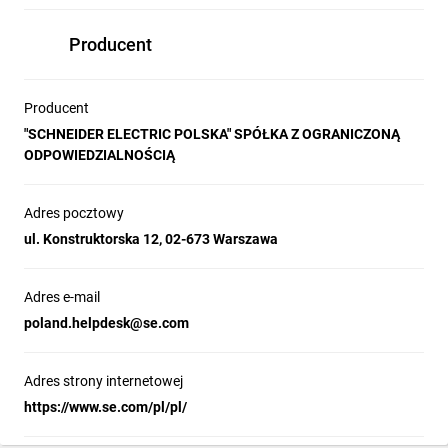
akcesoriów, takich jak nakładki zwiększające 
Producent
stopień ochrony, blokady zatrzymania 
awaryjnego oraz osłony selektorów i bloków 
stykowych. Certyfikat ATEX-D gwarantuje 
Producent
bezpieczeństwo w strefach zagrożonych 
"SCHNEIDER ELECTRIC POLSKA" SPÓŁKA Z OGRANICZONĄ
wybuchem, co czyni rozwiązania Harmony 
ODPOWIEDZIALNOŚCIĄ
XB4 idealnym wyborem dla przemysłu i 
automatyki.
Adres pocztowy
ul. Konstruktorska 12, 02-673 Warszawa
Bezpieczeństwo i produktywność bez
Adres e-mail
żadnych kompromisów
poland.helpdesk@se.com
Blok styków monitorowania bezpieczeństwa 
NC (Safety Monitoring Contact Block) serii 
Adres strony internetowej
Harmony XB4 zapewnia kontrolę połączenia 
https://www.se.com/pl/pl/
przycisku zatrzymania awaryjnego, 
minimalizując ryzyko błędów ludzkich 