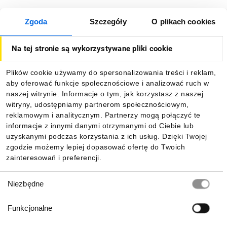
średnicy 22 mm. Wystarczy włożyć operatora
w otwór, docisnąć kołnierz montażowy i
Zgoda
Szczegóły
O plikach cookies
O firmie
dokręcić śrubę uziemiającą z momentem 0,8–
1,2 N·m. Następnie można zamontować bloki
Na tej stronie są wykorzystywane pliki cookie
kontaktowe lub moduły LED, aby przycisk był
Dla kupujących
gotowy do pracy. Schneider Electric
Plików cookie używamy do spersonalizowania treści i reklam,
udostępnia również filmy instruktażowe, które
aby oferować funkcje społecznościowe i analizować ruch w
Informacje
krok po kroku pokazują jak prawidłowo
naszej witrynie. Informacje o tym, jak korzystasz z naszej
przeprowadzić montaż.
witryny, udostępniamy partnerom społecznościowym,
Czy XB4 jest kompatybilny z blokami
reklamowym i analitycznym. Partnerzy mogą połączyć te
4
Pobierz naszą aplikację mobilną:
kontaktowymi push-in?
informacje z innymi danymi otrzymanymi od Ciebie lub
uzyskanymi podczas korzystania z ich usług. Dzięki Twojej
Tak, seria Harmony XB4 jest kompatybilna z
zgodzie możemy lepiej dopasować ofertę do Twoich
blokami kontaktowymi typu push-in, które
zainteresowań i preferencji.
umożliwiają szybki i beznarzędziowy montaż
przewodów. Dzięki temu instalacja jest
Wybór
Niezbędne
prostsza i szybsza, a połączenia są pewne i
zgody
trwałe.
Funkcjonalne
Jak zoptymalizować podświetlenie w
5
Harmony XB4?