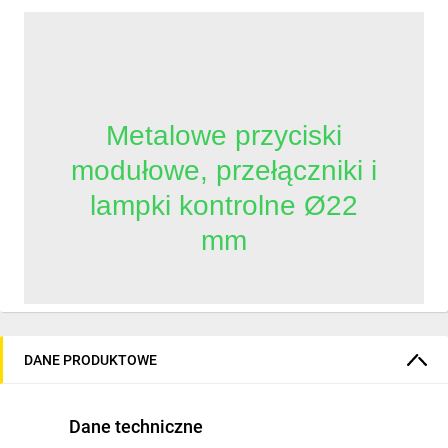
Metalowe przyciski
modułowe, przełączniki i
lampki kontrolne Ø22
mm
          Seria Harmony XB4 to metalowe 
przyciski i elementy sterujące do 
DANE PRODUKTOWE
przemysłowych paneli. Modułowa 
konstrukcja, bloki styków NO/NC o niskiej 
rezystancji oraz uniwersalne moduły LED 
Dane techniczne
zapewniają szybki montaż i efektywność 