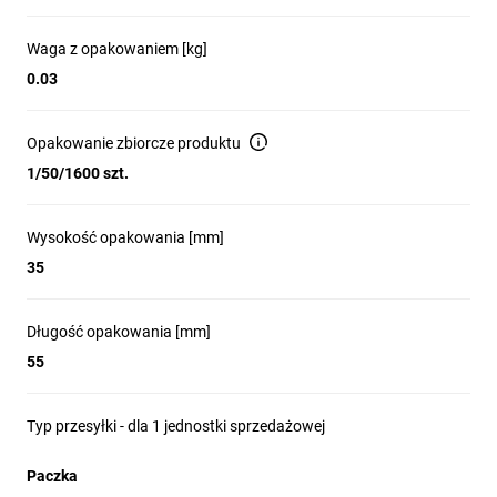
kolorowymi diodami jednym uniwersalnym 
źródłem światła. To gwarancja prostszego 
Waga z opakowaniem [kg]
montażu, większej niezawodności i 
0.03
optymalizacji kosztów. Seria Harmony XB4 
zapewnia najwyższą jakość, trwałość oraz 
najlepsze rozwiązania oświetleniowe dla 
Opakowanie zbiorcze produktu
przemysłu i automatyki.
1/50/1600 szt.
Wysokość opakowania [mm]
Odporność na trudne warunki
35
środowiskowe dzięki zabezpieczeniom
zgodnym z ATEX-D
Długość opakowania [mm]
55
Przyciski i elementy sterownicze z serii 
harmony XB4 są również wykonywane w 
specjalnej wersji, zapewniającej 
Typ przesyłki - dla 1 jednostki sprzedażowej
niezawodność wymajających środowisk 
dzięki zabezpieczeniom zgodnym z normą 
Paczka
ATEX-D. Produkty oferują szeroką gamę 