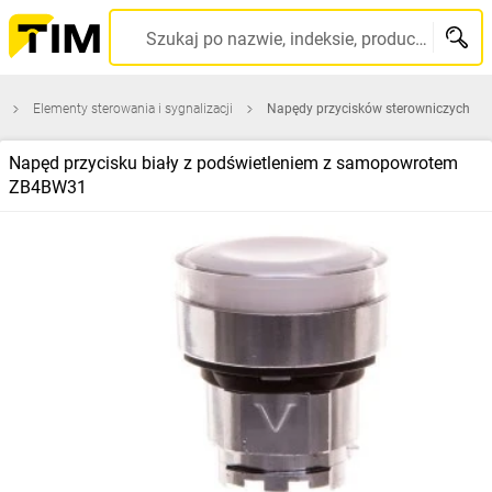
Szukaj po nazwie, indeksie, producencie, kodzie kreskowym...
Elementy sterowania i sygnalizacji
Napędy przycisków sterowniczych
Napęd przycisku biały z podświetleniem z samopowrotem
ZB4BW31