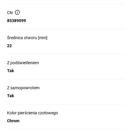
energetyczną. Wytrzymałość w trudnych 
warunkach (IP66/IP69K), ergonomiczna 
CN
głowica i zaciski zabezpieczające 
85389099
gwarantują niezawodność. W ofercie: 
przyciski podświetlane i niepodświetlane, 
Średnica otworu [mm]
lampki kontrolne, przełączniki, wyłączniki 
22
awaryjne i wiele innych które są idealne dla 
zrównoważonego przemysłu.

Z podświetleniem
Tak
Z samopowrotem
Tak
Modułowa konstrukcja
proste w montażu dopasowanie do różnych
aplikacji
Kolor pierścienia czołowego
Uniwersalne moduły LED
Chrom
prostsze magazynowanie i niższe koszty