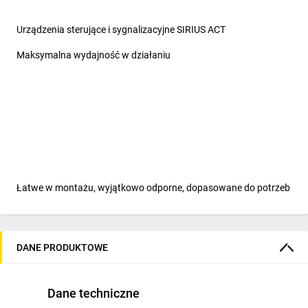
Urządzenia sterujące i sygnalizacyjne SIRIUS ACT
Maksymalna wydajność w działaniu
Łatwe w montażu, wyjątkowo odporne, dopasowane do potrzeb
Nowa generacja urządzeń pulpitowych
DANE PRODUKTOWE
SIRIUS ACT oferuje wyjątkowe portfolio przycisków, lampek
sygnalizacyjnych i przełączników o unikalnym wzornictwie,
będących wcieleniem stylu, inteligencji oraz fizycznej
Dane techniczne
wytrzymałości. Stworzone z solidnego metalu i wysokiej jakości