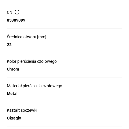
tworzyw, wyposażone w nowe funkcjonalności oraz możliwości
komunikacyjne, urządzenia SIRIUS ACT zostały poddane
CN
ekstremalnym testom, by zapewnić niezawodność w
najistotniejszych działaniach.
85389099
Czym wyróżniają się urządzenia SIRIUS ACT?
Średnica otworu [mm]
22
Nowoczesne wzornictwo
Urządzenia wykonane są z wysokiej jakości tworzywa
Kolor pierścienia czołowego
sztucznego i metalu, przyciągają wyróżniającym się wyglądem,
Chrom
wykończeniem powierzchni i znakomitym podświetleniem.
Dostępne są trzy wersje wzornicze:
- tworzywo, kolor czarny, do otworu 22mm
Materiał pierścienia czołowego
- metal błyszczący, do otworu 22mm
Metal
- metal satynowy, płaskie wykonanie do otworu 30mm
Sposób montażu, bloki styków i LED są wspólne dla wszystkich
trzech serii.
Kształt soczewki
Okrągły
Łatwy i intuicyjny montaż