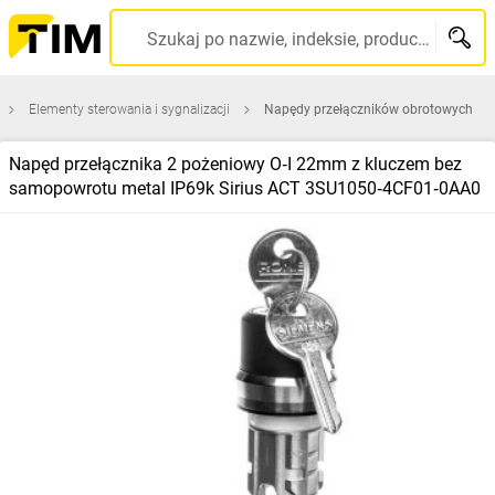
Szukaj po nazwie, indeksie, producencie, kodzie kreskowym...
Elementy sterowania i sygnalizacji
Napędy przełączników obrotowych
Napęd przełącznika 2 pożeniowy O‑I 22mm z kluczem bez
samopowrotu metal IP69k Sirius ACT 3SU1050‑4CF01‑0AA0