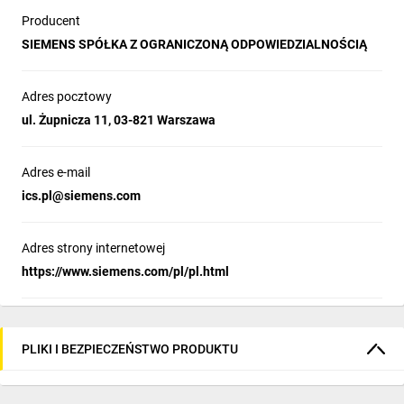
zamontujesz w otworze o średnicy 30 mm lub na szynie DIN35.
Producent
Paleta akcesoriów jest naprawdę szeroka - dzięki nim
SIEMENS SPÓŁKA Z OGRANICZONĄ ODPOWIEDZIALNOŚCIĄ
dostosujesz aplikację do własnych potrzeb.
Adres pocztowy
Intuicyjny konfigurator online
ul. Żupnicza 11, 03-821 Warszawa
Przycisk lub lampka z dowolną inskrypcją laserową,
dedykowana konfiguracja kasety sterowniczej, indywidualne
Adres e-mail
tabliczki opisowe - dzięki możliwościom oferowanym przez
ics.pl@siemens.com
konfigurator online wszystko to jest na wyciągnięcie ręki.
Narzędzie oferuje m.in. intuicyjny dobór, czytelny interfejs
graficzny, możliwość zapisania projektów na dysku czy
Adres strony internetowej
generowanie dokumentacji. Spersonalizowane produkty można
https://www.siemens.com/pl/pl.html
zapisać w bazie. Wygenerowany przy tej okazji numer
konfiguracji CIN pozwala na ponowne zamówienie produktu w
przyszłości.
Więcej szczegółów na www.siemens.com/sirius-
PLIKI I BEZPIECZEŃSTWO PRODUKTU
act/configurator
Poznaj korzyści wynikające z zastosowania
urządzeń sterowniczych SIRIUS ACT