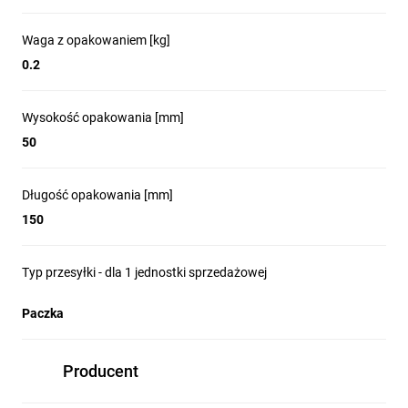
joysticki, przyciski podwójne i poczwórne, przyciski grzybkowe
trójpozycyjne - to tylko niektóre z ciekawszych wersji, na które
Waga z opakowaniem [kg]
warto zwrócić uwagę.
0.2
Obudowy sterownicze
Wysokość opakowania [mm]
Obudowy z tworzywa lub metalu, z jednym, dwoma, trzema,
50
czterema lub sześcioma punktami sterowniczymi. Obudowy
mogą być dodatkowo łączone ze sobą za pomocą
Długość opakowania [mm]
dedykowanych łączników. W ofercie znajdują się zarówno puste
jak i wyposażone obuudowy. Warto również podkreślić, że
150
dostępne są moduły komunikacyjne w wersji IO-Link i ASi
przeznaczone do montażu wewnątrz obudowy.
Typ przesyłki - dla 1 jednostki sprzedażowej
Szeroka paleta akcesoriów
Paczka
W grupie akcesoriów można odnaleźć m.in. różnego rodzaju
osłony, blokady LOTO, bloki testowe do diód LED, bloki
Producent
przelotowe pozwalające na mostkowanie przewodów. Z pomocą
stosownego adaptera urządzenia do otworów 22 mm