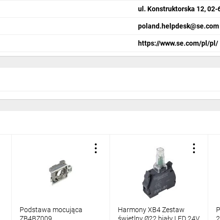
ul. Konstruktorska 12, 0
poland.helpdesk@se.com
https://www.se.com/pl/pl/
Podstawa mocująca
Harmony XB4 Zestaw
P
ZB4BZ009
świetlny Ø22 biały LED 24V
2