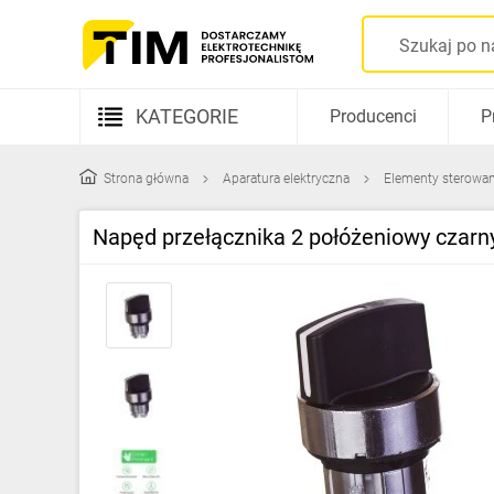
KATEGORIE
Producenci
P
Aparatura elektryczna
Strona główna
Aparatura elektryczna
Elementy sterowani
Kable i przewody
Napęd przełącznika 2 połóżeniowy cza
Rozdzielnice i obudowy
Elementy prowadzenia kabli
Fotowoltaika
Gniazda i łączniki
Źródła światła
Oprawy oświetleniowe