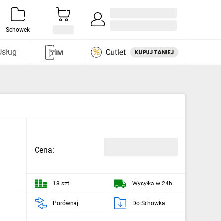
Zaloguj się / Załóż konto
i odkryj
Schowek
Usług
Cena:
13 szt.
Wysyłka w 24h
Porównaj
Do Schowka