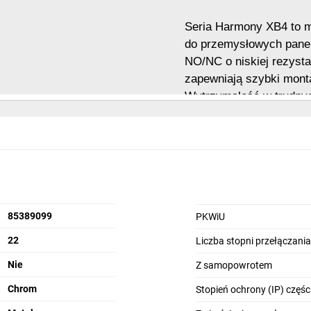
Seria Harmony XB4 to me
do przemysłowych paneli
NO/NC o niskiej rezysta
zapewniają szybki mont
Wytrzymałość w trudnyc
ergonomiczna głowica i 
niezawodność. W ofercie
niepodświetlane, lampki 
awaryjne i wiele innych
przemysłu.
85389099
PKWiU
22
Liczba stopni przełączania
Nie
Z samopowrotem
Chrom
Stopień ochrony (IP) częśc