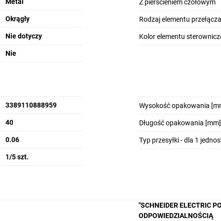
Metal
Z pierścieniem czołowym
Okrągły
Rodzaj elementu przełącz
Nie dotyczy
Kolor elementu sterownic
ja
Uniwersalne moduły LED
M
Nie
3389110888959
Wysokość opakowania [m
owa
Wsparcie cyfrowe
40
Długość opakowania [mm]
0.06
Typ przesyłki - dla 1 jedno
1/5 szt.
"SCHNEIDER ELECTRIC P
ODPOWIEDZIALNOŚCIĄ