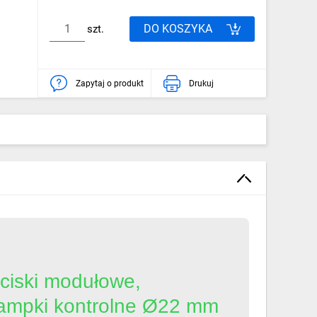
DO KOSZYKA
szt.
Zapytaj o produkt
Drukuj
ciski modułowe,
 lampki kontrolne Ø22 mm