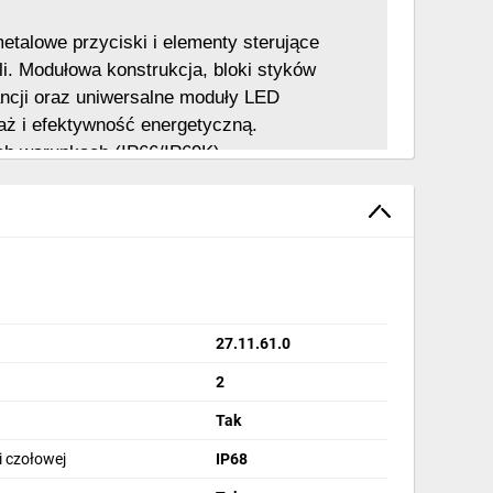
talowe przyciski i elementy sterujące 
. Modułowa konstrukcja, bloki styków 
ncji oraz uniwersalne moduły LED 
aż i efektywność energetyczną. 
h warunkach (IP66/IP69K), 
zaciski zabezpieczające gwarantują 
: przyciski podświetlane i 
kontrolne, przełączniki, wyłączniki 
 które są idealne dla zrównoważonego 
27.11.61.0
2
Tak
i czołowej
IP68