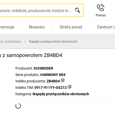
Szukaj po nazwie, indeksie, producencie, kodzie kreskowym...
Pomoc
romocje
Nowości
Strefa porad
Centrum 
a i sygnalizacji
Napędy przełączników obrotowych
rny z samopowrotem ZB4BD4
Producent:
SCHNEIDER
Seria produktu:
HARMONY XB4
Indeks producenta:
ZB4BD4
Indeks TIM:
0917-911YY-GS212
Kategoria:
Napędy przełączników obrotowych