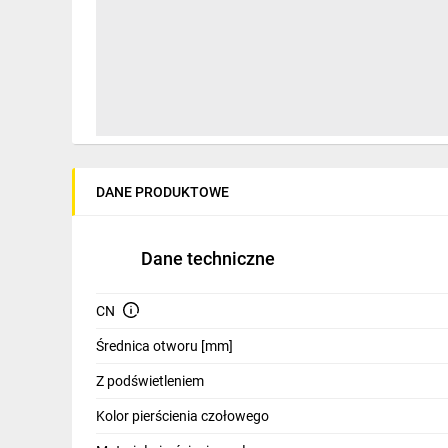
IT, GSM
Odzież ochronna i BHP
Inne
Budowa i Remont
Elektronika
DANE PRODUKTOWE
Smart home
Elektromobilność
Dane techniczne
Energetyka wiatrowa
CN
Telewizja naziemna i satelitarna
Średnica otworu [mm]
Wentylacja i rekuperacja
Z podświetleniem
Kolor pierścienia czołowego