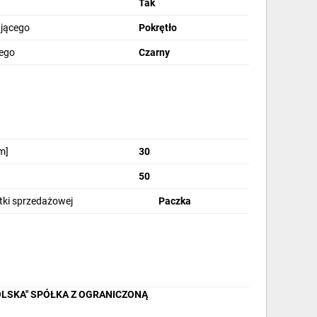
Tak
ającego
Pokrętło
zego
Czarny
ożliwa personalizacja
m]
30
Kompatybilność z
50
normami
stki sprzedażowej
Paczka
OLSKA" SPÓŁKA Z OGRANICZONĄ