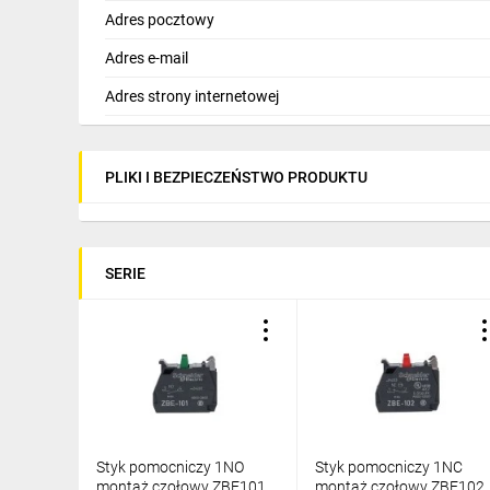
Adres pocztowy
Skieruj kursor
Adres e-mail
na punkty
Adres strony internetowej
PLIKI I BEZPIECZEŃSTWO PRODUKTU
SERIE
Styk pomocniczy 1NO
Styk pomocniczy 1NC
montaż czołowy ZBE101
montaż czołowy ZBE102