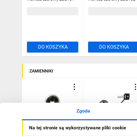
15,28 zł
brutto
15,28 zł
brutto
DO KOSZYKA
DO KOSZYKA
ZAMIENNIKI
Zgoda
Napęd przełącznika 2
Napęd przełącznika 2
Na tej stronie są wykorzystywane pliki cookie
położeniowy czarny z
położeniowy z kluczem
samopowrotem M22-WK
455 z samopowrotem lew