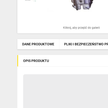
Ochrona odgromowa
Pompy ciepła
Osprzęt łączeniowy
Kliknij, aby przejść do galerii
Ogrzewanie
Elektronarzędzia i mierniki
DANE PRODUKTOWE
PLIKI I BEZPIECZEŃSTWO 
Domofony i dzwonki
OPIS PRODUKTU
Alarmy, monitoring, komunikacja
Napędy elektryczne
Pneumatyka
Dom i ogród
Klimatyzacja