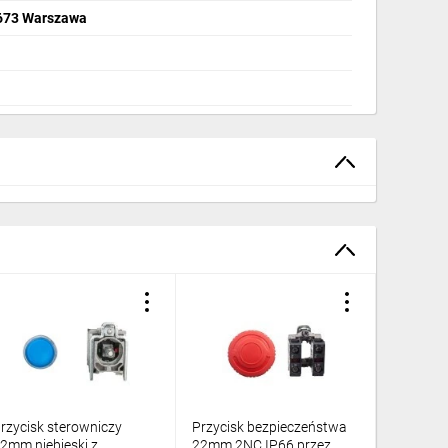
2-673 Warszawa
rzycisk sterowniczy
Przycisk bezpieczeństwa
Przełącz
2mm niebieski z
22mm 2NC IP66 przez
pokrętło