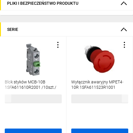
PLIKI I BEZPIECZEŃSTWO PRODUKTU
SERIE
Blok styków MCB-10B
Wyłącznik awaryjny MPET4-
1SFA611610R2001 /10szt./
10R 1SFA611523R1001
137,15 zł
brutto
56,32 zł
brutto