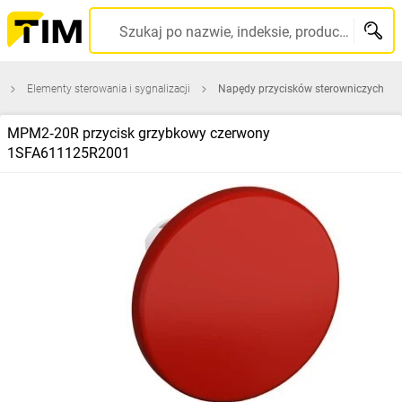
Szukaj po nazwie, indeksie, producencie, kodzie kreskowym...
Elementy sterowania i sygnalizacji
Napędy przycisków sterowniczych
MPM2‑20R przycisk grzybkowy czerwony
1SFA611125R2001