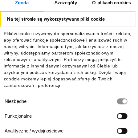
Zgoda
Szczegóły
O plikach cookies
O firmie
Na tej stronie są wykorzystywane pliki cookie
Dla kupujących
Plików cookie używamy do spersonalizowania treści i reklam,
aby oferować funkcje społecznościowe i analizować ruch w
Informacje
naszej witrynie. Informacje o tym, jak korzystasz z naszej
witryny, udostępniamy partnerom społecznościowym,
reklamowym i analitycznym. Partnerzy mogą połączyć te
Pobierz naszą aplikację mobilną:
informacje z innymi danymi otrzymanymi od Ciebie lub
uzyskanymi podczas korzystania z ich usług. Dzięki Twojej
zgodzie możemy lepiej dopasować ofertę do Twoich
zainteresowań i preferencji.
Wybór
Niezbędne
zgody
Funkcjonalne
Analityczne / wydajnościowe