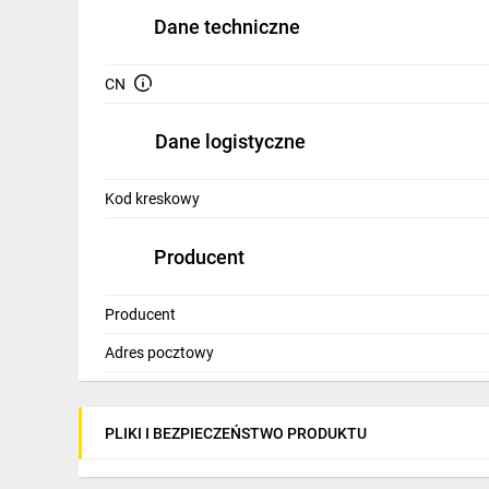
IT, GSM
Dane techniczne
Odzież ochronna i BHP
CN
Inne
Dane logistyczne
Budowa i Remont
Elektronika
Kod kreskowy
Smart home
Producent
Elektromobilność
Producent
Energetyka wiatrowa
Adres pocztowy
Telewizja naziemna i satelitarna
Wentylacja i rekuperacja
PLIKI I BEZPIECZEŃSTWO PRODUKTU