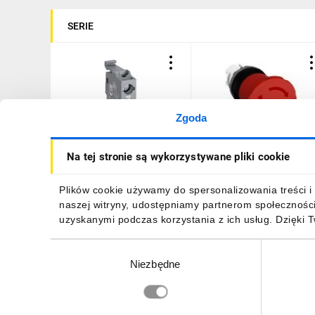
SERIE
Zgoda
Blok styków MCB-10B
Wyłącznik awaryjny
Na tej stronie są wykorzystywane pliki cookie
1SFA611610R2001
MPET4-10R
/10szt./
1SFA611523R1001
137,15 zł
brutto
56,32 zł
brutto
Plików cookie używamy do spersonalizowania treści i 
naszej witryny, udostępniamy partnerom społecznośc
uzyskanymi podczas korzystania z ich usług. Dzięki 
Wybór
Niezbędne
zgody
DO KOSZYKA
DO KOSZYKA