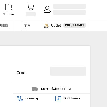
Zaloguj się / Załóż konto
i odkryj
Schowek
Usług
Cena:
Na zamówienie od TIM
Porównaj
Do Schowka