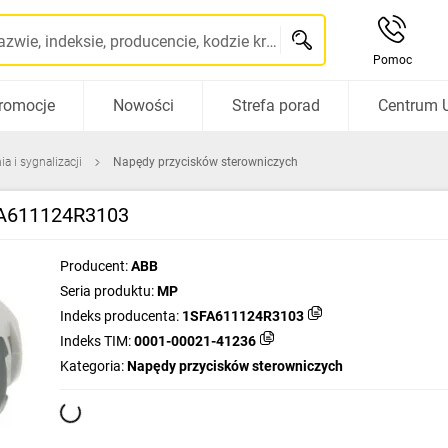
Szukaj po nazwie, indeksie, producencie, kodzie kreskowym...
Pomoc
romocje
Nowości
Strefa porad
Centrum 
a i sygnalizacji
Napędy przycisków sterowniczych
FA611124R3103
Producent:
ABB
Seria produktu:
MP
Indeks producenta:
1SFA611124R3103
Indeks TIM:
0001-00021-41236
Kategoria:
Napędy przycisków sterowniczych