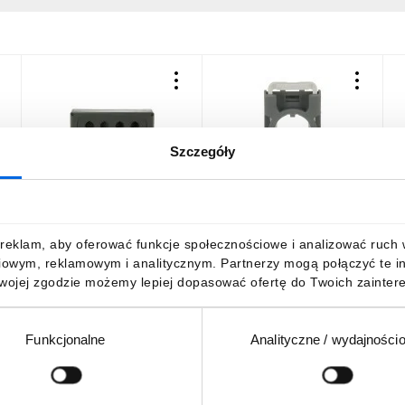
Szczegóły
MEP4-0 obudowa 4-
Uchwyt bloku stykowego
B
otwory szara
MCBH-00
1SFA611605R1100
/
/10szt./
72,25 zł
brutto
46,00 zł
brutto
1
reklam, aby oferować funkcje społecznościowe i analizować ruch w 
iowym, reklamowym i analitycznym. Partnerzy mogą połączyć te i
Twojej zgodzie możemy lepiej dopasować ofertę do Twoich zaintere
Funkcjonalne
Analityczne / wydajności
DO KOSZYKA
DO KOSZYKA