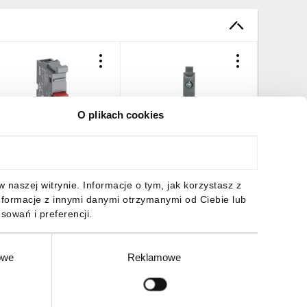
O plikach cookies
lok styków MCB-01
Blok LED MLBL-01BL
Przycis
1SFA611610R1010
niebieski
czerwon
10szt./
1SFA611621R2014
1SFA61
/10szt./
/10szt./
43,79 zł
brutto
456,33 zł
brutto
653,25 
naszej witrynie. Informacje o tym, jak korzystasz z
nformacje z innymi danymi otrzymanymi od Ciebie lub
sowań i preferencji.
owe
Reklamowe
DO KOSZYKA
DO KOSZYKA
DO