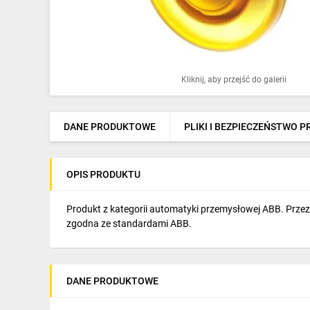
Ochrona odgromowa
Pompy ciepła
Osprzęt łączeniowy
Kliknij, aby przejść do galerii
Ogrzewanie
Elektronarzędzia i mierniki
DANE PRODUKTOWE
PLIKI I BEZPIECZEŃSTWO 
Domofony i dzwonki
OPIS PRODUKTU
Alarmy, monitoring, komunikacja
Napędy elektryczne
Produkt z kategorii automatyki przemysłowej ABB. Prz
zgodna ze standardami ABB.
Pneumatyka
Dom i ogród
DANE PRODUKTOWE
Klimatyzacja