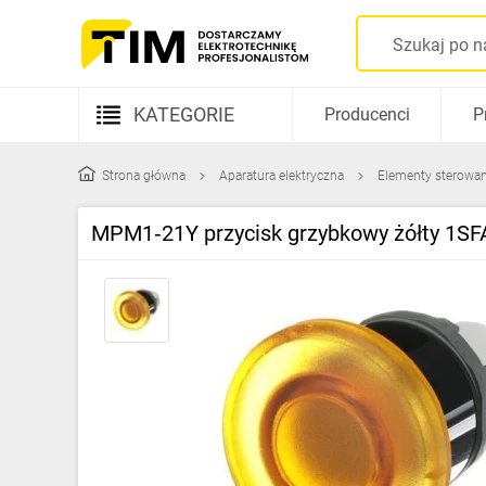
KATEGORIE
Producenci
P
Aparatura elektryczna
Strona główna
Aparatura elektryczna
Elementy sterowani
Kable i przewody
MPM1‑21Y przycisk grzybkowy żółty 1S
Rozdzielnice i obudowy
Elementy prowadzenia kabli
Fotowoltaika
Gniazda i łączniki
Źródła światła
Oprawy oświetleniowe