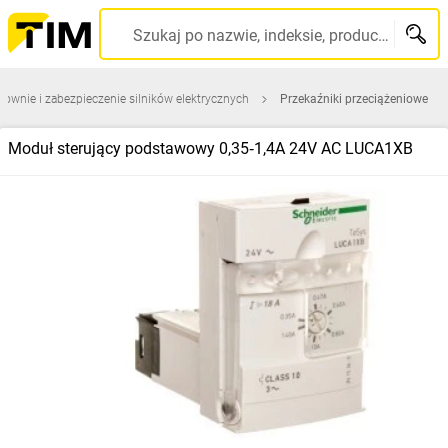
Szukaj po nazwie, indeksie, producencie, kodzie kreskowym...
rownie i zabezpieczenie silników elektrycznych
Przekaźniki przeciążeniowe
Moduł sterujący podstawowy 0,35‑1,4A 24V AC LUCA1XB