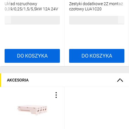
Układ rozruchowy
Zestyki dodatkowe 2Z montaż
0,09/0,25/1,5/5,5kW 12A 24V
czołowy LUA1C20
DC (podstawa bazowa) LUB12
844,55 zł
brutto
78,45 zł
brutto
DO KOSZYKA
DO KOSZYKA
AKCESORIA