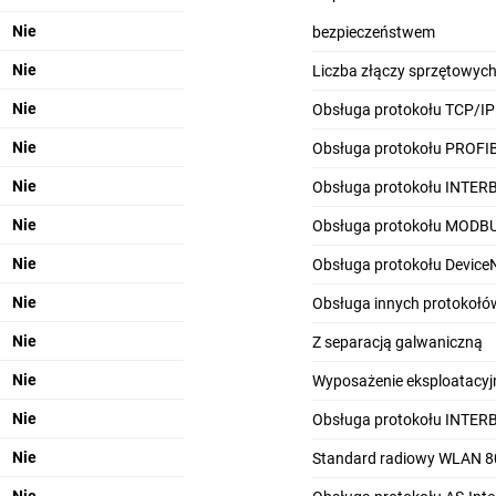
Nie
bezpieczeństwem
Nie
Liczba złączy sprzętowych
Nie
Obsługa protokołu TCP/IP
Nie
Obsługa protokołu PROFI
Nie
Obsługa protokołu INTER
Nie
Obsługa protokołu MODB
Nie
Obsługa protokołu Device
Nie
Obsługa innych protokołó
Nie
Z separacją galwaniczną
Nie
Wyposażenie eksploatacyjn
Nie
Obsługa protokołu INTER
Nie
Standard radiowy WLAN 8