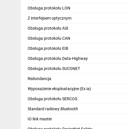
IT, GSM
Obsługa protokołu LON
Odzież ochronna i BHP
Z interfejsem optycznym
Inne
Obsługa protokołu ASI
Obsługa protokołu CAN
Budowa i Remont
Obsługa protokołu EIB
Elektronika
Obsługa protokołu Data-Highway
Smart home
Obsługa protokołu SUCONET
Elektromobilność
Redundancja
Telewizja naziemna i satelitarna
Wyposażenie eksploatacyjne (Ex ia)
Wentylacja i rekuperacja
Obsługa protokołu SERCOS
Standard radiowy Bluetooth
IO link master