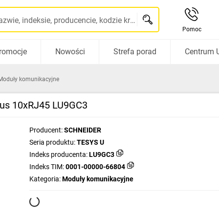
Szukaj po nazwie, indeksie, producencie, kodzie kreskowym...
Pomoc
romocje
Nowości
Strefa porad
Centrum 
Moduły komunikacyjne
bus 10xRJ45 LU9GC3
Producent:
SCHNEIDER
Seria produktu:
TESYS U
Indeks producenta:
LU9GC3
Indeks TIM:
0001-00000-66804
Kategoria:
Moduły komunikacyjne