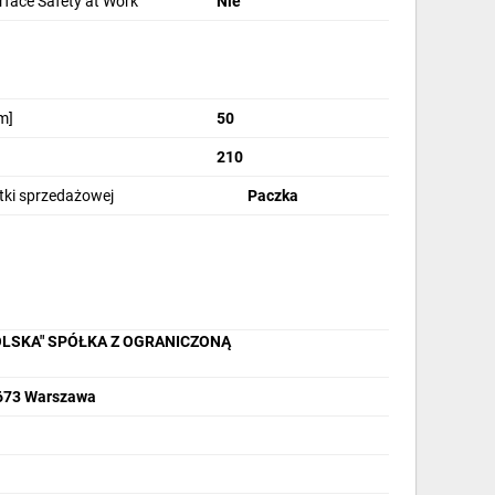
rface Safety at Work
Nie
m]
50
210
stki sprzedażowej
Paczka
OLSKA" SPÓŁKA Z OGRANICZONĄ
2-673 Warszawa