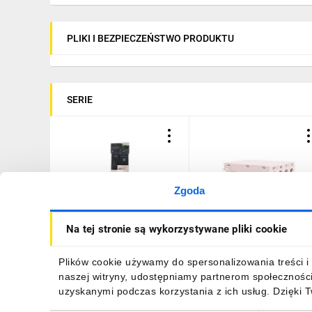
PLIKI I BEZPIECZEŃSTWO PRODUKTU
SERIE
Zgoda
Układ rozruchowy
Zestyki dodatkowe 2Z
Na tej stronie są wykorzystywane pliki cookie
0,09/0,25/1,5/5,5kW 12A
montaż czołowy LUA1C2
24V DC (podstawa
bazowa) LUB12
844,55 zł
brutto
78,45 zł
brutto
Plików cookie używamy do spersonalizowania treści i 
naszej witryny, udostępniamy partnerom społecznośc
uzyskanymi podczas korzystania z ich usług. Dzięki 