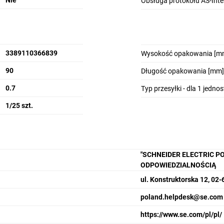
Nie
Obsługa protokołu AS-Inte
3389110366839
Wysokość opakowania [m
90
Długość opakowania [mm]
0.7
Typ przesyłki - dla 1 jedno
1/25 szt.
"SCHNEIDER ELECTRIC P
ODPOWIEDZIALNOŚCIĄ
ul. Konstruktorska 12, 0
poland.helpdesk@se.com
https://www.se.com/pl/pl/