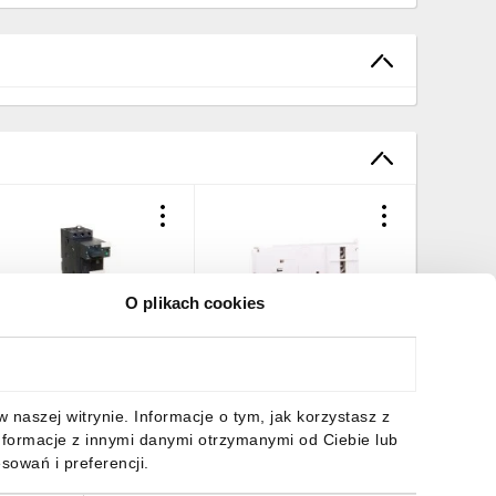
O plikach cookies
kład rozruchowy
Styk pomocniczy 1Z 1R
Moduł st
,5/15kW 32A 24V DC
montaż od góry LUA1C11
podstaw
podstawa bazowa)
DC LUCA
LUB32
47,01 zł
brutto
78,45 zł
brutto
633,86 
naszej witrynie. Informacje o tym, jak korzystasz z
nformacje z innymi danymi otrzymanymi od Ciebie lub
sowań i preferencji.