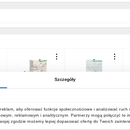
Szczegóły
Blok wyzwalacza 3-
Blok wyzwalacza 3-
U
0
biegunowy ochrona silnika
biegunowy ochrona silnika
7
0,35-1,4A 24V DC
1,25-5A 24V DC LUCA05BL
(
LUCA1XBL
516,91 zł
brutto
527,60 zł
brutto
9
reklam, aby oferować funkcje społecznościowe i analizować ruch w 
iowym, reklamowym i analitycznym. Partnerzy mogą połączyć te i
Twojej zgodzie możemy lepiej dopasować ofertę do Twoich zaintere