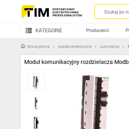
KATEGORIE
Producenci
P
Aparatura elektryczna
Strona główna
Aparatura elektryczna
Automatyka
Kable i przewody
Moduł komunikacyjny rozdzielacza Mod
Rozdzielnice i obudowy
Elementy prowadzenia kabli
Fotowoltaika
Gniazda i łączniki
Źródła światła
Oprawy oświetleniowe