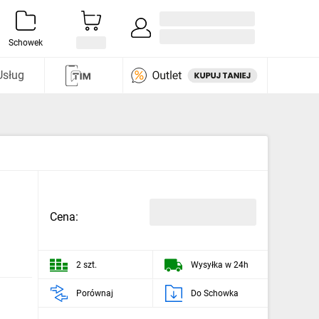
Zaloguj się / Załóż konto
i odkryj
Schowek
Usług
Cena:
2 szt.
Wysyłka w 24h
Porównaj
Do Schowka