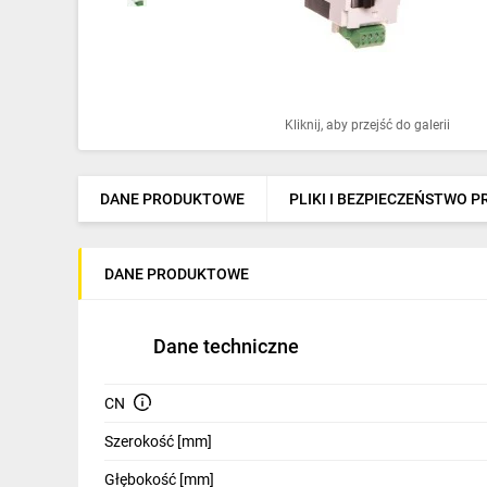
Ochrona odgromowa
Pompy ciepła
Osprzęt łączeniowy
Kliknij, aby przejść do galerii
Ogrzewanie
Elektronarzędzia i mierniki
DANE PRODUKTOWE
PLIKI I BEZPIECZEŃSTWO 
Domofony i dzwonki
DANE PRODUKTOWE
Alarmy, monitoring, komunikacja
Napędy elektryczne
Dane techniczne
Pneumatyka
CN
Dom i ogród
Szerokość [mm]
Klimatyzacja
Głębokość [mm]