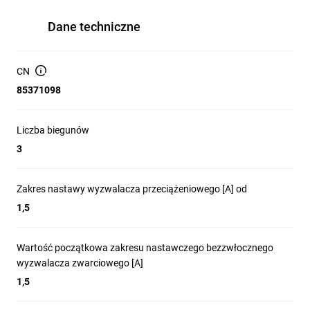
Dane techniczne
CN
85371098
Liczba biegunów
3
Zakres nastawy wyzwalacza przeciążeniowego [A] od
1,5
Wartość początkowa zakresu nastawczego bezzwłocznego
wyzwalacza zwarciowego [A]
1,5