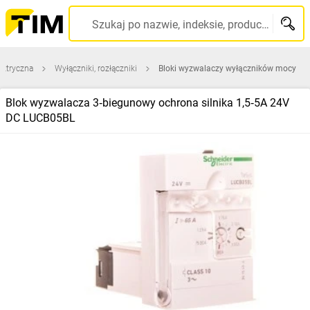
Szukaj po nazwie, indeksie, producencie, kodzie kreskowym...
ektryczna
Wyłączniki, rozłączniki
Bloki wyzwalaczy wyłączników mocy
Blok wyzwalacza 3‑biegunowy ochrona silnika 1,5‑5A 24V
DC LUCB05BL