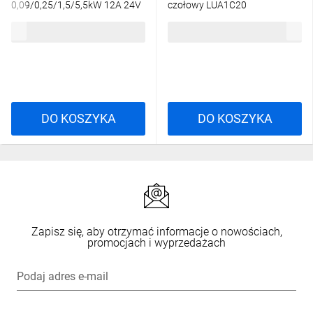
0,09/0,25/1,5/5,5kW 12A 24V
czołowy LUA1C20
DC (podstawa bazowa) LUB12
844,55 zł
brutto
78,45 zł
brutto
DO KOSZYKA
DO KOSZYKA
Zapisz się, aby otrzymać informacje o nowościach,
promocjach i wyprzedażach
Podaj adres e-mail