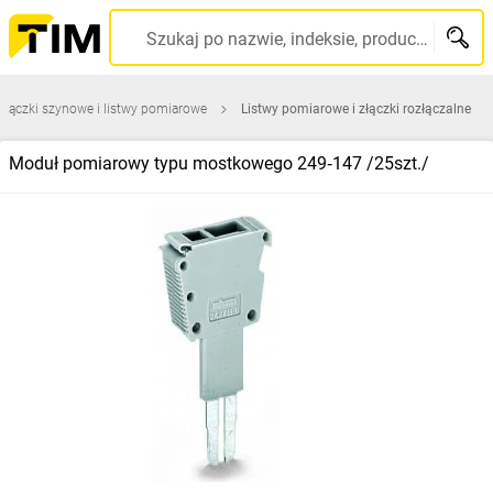
Szukaj po nazwie, indeksie, producencie, kodzie kreskowym...
Złączki szynowe i listwy pomiarowe
Listwy pomiarowe i złączki rozłączalne
Moduł pomiarowy typu mostkowego 249‑147 /25szt./