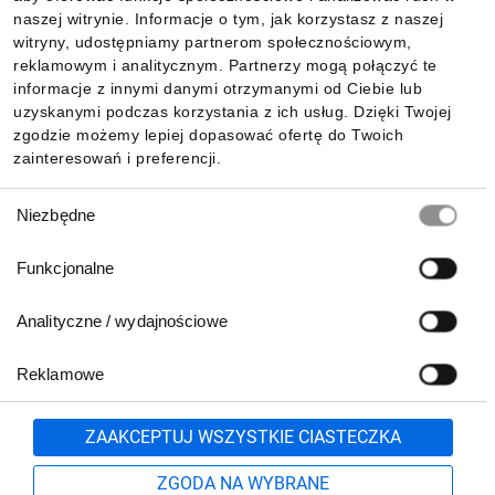
Informacje
naszej witrynie. Informacje o tym, jak korzystasz z naszej
witryny, udostępniamy partnerom społecznościowym,
reklamowym i analitycznym. Partnerzy mogą połączyć te
Pobierz naszą aplikację mobilną:
informacje z innymi danymi otrzymanymi od Ciebie lub
uzyskanymi podczas korzystania z ich usług. Dzięki Twojej
zgodzie możemy lepiej dopasować ofertę do Twoich
zainteresowań i preferencji.
Wybór
Niezbędne
zgody
Funkcjonalne
Analityczne / wydajnościowe
Reklamowe
Biuro Obsługi Klienta:
lub
801 500 700
71 37 61 600
Zgłoś
ZAAKCEPTUJ WSZYSTKIE CIASTECZKA
pn.-pt. 8:00-16:00
Formularz kontaktowy
ZGODA NA WYBRANE