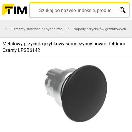
Szukaj po nazwie, indeksie, producencie, kodzie kreskowym...
a
Elementy sterowania i sygnalizacji
Napędy przycisków grzybkowych
Metalowy przycisk grzybkowy samoczynny powrót fi40mm
Czarny LPSB6142