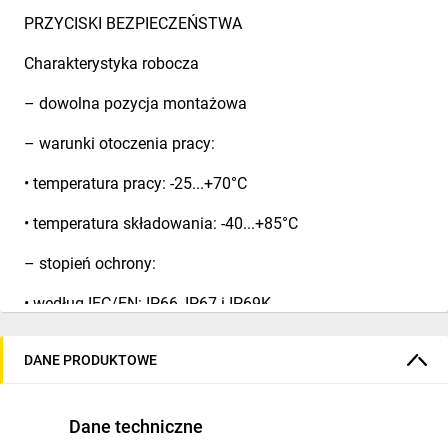
PRZYCISKI BEZPIECZEŃSTWA
Charakterystyka robocza
– dowolna pozycja montażowa
– warunki otoczenia pracy:
• temperatura pracy: -25...+70°C
• temperatura składowania: -40...+85°C
– stopień ochrony:
• według IEC/EN: IP66, IP67 i IP69K
• według UL: typ 1, 2, 3R, 4, 4X, 12, 12K.
DANE PRODUKTOWE
Materiały - korpus przycisku ze stopu aluminium i cynku
(zama), części z tworzywa z poliamidu.
Dane techniczne
Właściwości mechaniczne