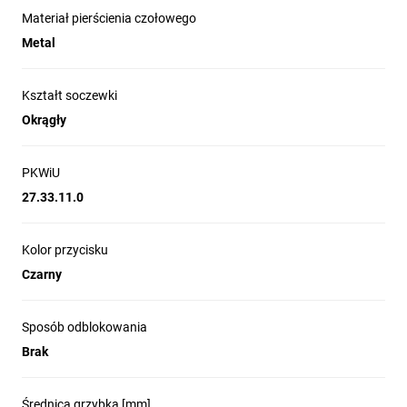
Dostępne są elementy stykowe z funkcją samokontroli:
Materiał pierścienia czołowego
• stała kontrola prawidłowego zamontowania (adaptera i
Metal
zestyków NC na adapterze) i funkcjonowania zestyku
NC
Kształt soczewki
Okrągły
• rozwarcie układu w przypadku różnych usterek (np.
odłączeniem zestyków od adaptera, spowodowanym
silnymi wibracjami lub wstrząsem).
PKWiU
27.33.11.0
Kolor przycisku
Czarny
Sposób odblokowania
Brak
Średnica grzybka [mm]