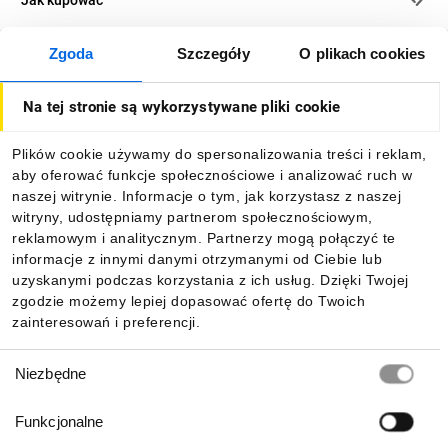
Jak kupować
Zgoda
Szczegóły
O plikach cookies
O firmie
Na tej stronie są wykorzystywane pliki cookie
Dla kupujących
Plików cookie używamy do spersonalizowania treści i reklam,
aby oferować funkcje społecznościowe i analizować ruch w
Informacje
naszej witrynie. Informacje o tym, jak korzystasz z naszej
witryny, udostępniamy partnerom społecznościowym,
reklamowym i analitycznym. Partnerzy mogą połączyć te
Pobierz naszą aplikację mobilną:
informacje z innymi danymi otrzymanymi od Ciebie lub
uzyskanymi podczas korzystania z ich usług. Dzięki Twojej
zgodzie możemy lepiej dopasować ofertę do Twoich
zainteresowań i preferencji.
Wybór
Niezbędne
zgody
Funkcjonalne