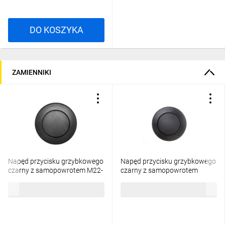
DO KOSZYKA
ZAMIENNIKI
Napęd przycisku grzybkowego
Napęd przycisku grzybkowego
czarny z samopowrotem M22-
czarny z samopowrotem
DP-S 216712
M22S-DP-S 216713
45,76 zł
brutto
45,76 zł
brutto