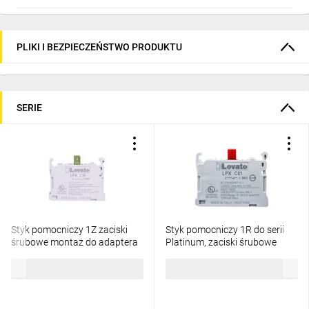
PLIKI I BEZPIECZEŃSTWO PRODUKTU
SERIE
Styk pomocniczy 1Z zaciski
Styk pomocniczy 1R do serii
śrubowe montaż do adaptera
Platinum, zaciski śrubowe
LPXC10
LPXC01
16,01 zł
brutto
16,01 zł
brutto