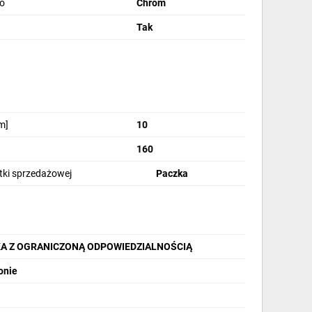
go
Chrom
Tak
wy i tabliczki opisowe).
m]
10
C
160
 wibracjami lub wstrząsem).
stki sprzedażowej
Paczka
KA Z OGRANICZONĄ ODPOWIEDZIALNOŚCIĄ
onie