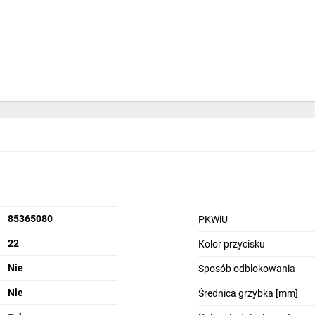
i cynku (zama), części z tworzywa z poliamidu.
85365080
PKWiU
22
Kolor przycisku
;
Nie
Sposób odblokowania
Nie
Średnica grzybka [mm]