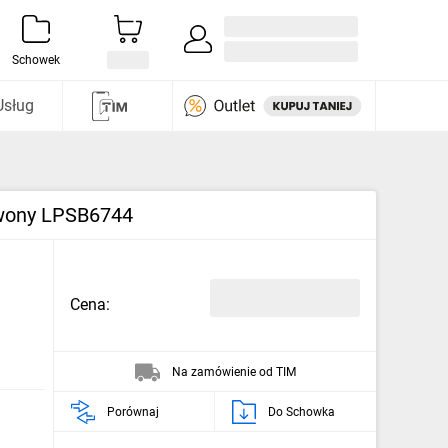
Zaloguj się / Załóż konto
i odkryj
Schowek
Usług
rwony LPSB6744
Cena:
Na zamówienie od TIM
Porównaj
Do Schowka