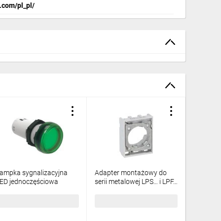
.com/pl_pl/
ampka sygnalizacyjna
Adapter montażowy do
Lampka s
ED jednoczęściowa
serii metalowej LPS… i LPF…
LED jedn
ielona 24VAC/DC LPMLB3
LPXAU120M
zielona
5,84 zł
brutto
16,01 zł
brutto
35,84 z