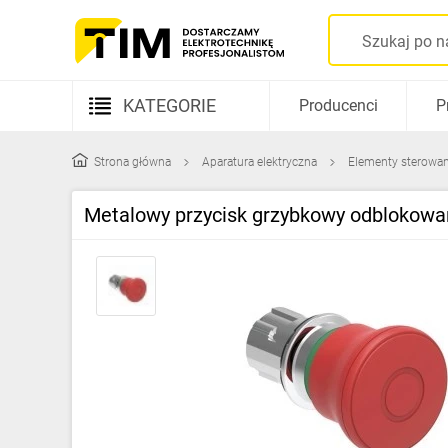
KATEGORIE
Producenci
P
Aparatura elektryczna
Strona główna
Aparatura elektryczna
Elementy sterowani
Kable i przewody
Metalowy przycisk grzybkowy odblokow
Rozdzielnice i obudowy
Elementy prowadzenia kabli
Fotowoltaika
Gniazda i łączniki
Źródła światła
Oprawy oświetleniowe