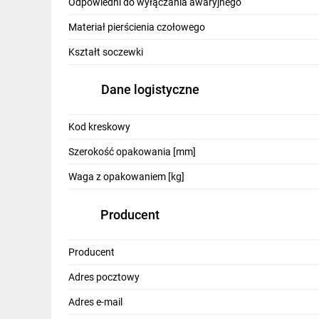
Odpowiedni do wyłączania awaryjnego
Adapter montażowy LPXAU120M.
Materiał pierścienia czołowego
Adapter mocuje się do powierzchni montażowej 
Kształt soczewki
Operator zatrzaskuje się w adapterze montażowym 
Dane logistyczne
Dostępne są różne akcesoria (żółte dyski opisowe
Dostępne są elementy stykowe z funkcją samokont
Kod kreskowy
• stała kontrola prawidłowego zamontowania (ada
Szerokość opakowania [mm]
• rozwarcie układu w przypadku różnych usterek
Waga z opakowaniem [kg]
Producent
Producent
Adres pocztowy
Adres e-mail