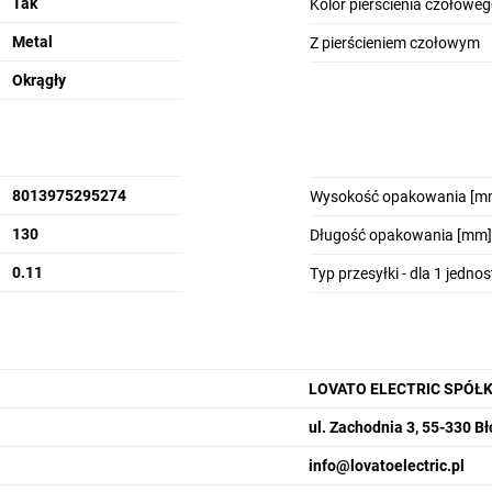
Tak
Kolor pierścienia czołowe
Metal
Z pierścieniem czołowym
przy pomocy 2 śrub będących w komplecie (Tmax = 0,8Nm).
Okrągły
przez niewielki obrót.
, osłony z możliwością blokady kłódką, osłony gumowe oraz opra
roli:
8013975295274
Wysokość opakowania [m
ptera i zestyków NC na adapterze) i funkcjonowania zestyku N
130
Długość opakowania [mm]
 (np. odłączeniem zestyków od adaptera, spowodowanym silnymi
0.11
Typ przesyłki - dla 1 jedno
LOVATO ELECTRIC SPÓŁ
ul. Zachodnia 3, 55-330 Bł
info@lovatoelectric.pl