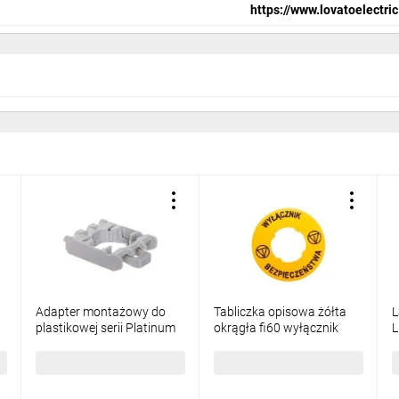
https://www.lovatoelectric
Adapter montażowy do
Tabliczka opisowa żółta
L
plastikowej serii Platinum
okrągła fi60 wyłącznik
L
LPC... fi22 mm LPXAU120
bezpieczeństwa
z
LPXAU122
8,39 zł
brutto
16,01 zł
brutto
3