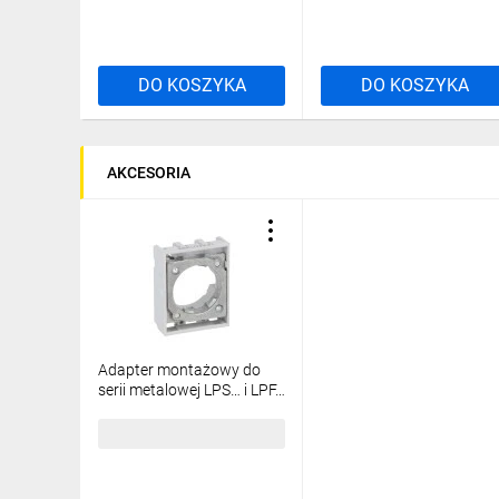
DO KOSZYKA
DO KOSZYKA
AKCESORIA
Adapter montażowy do
serii metalowej LPS… i LPF…
LPXAU120M
16,01 zł
brutto