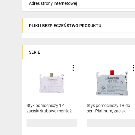
Adres strony internetowej
PLIKI I BEZPIECZEŃSTWO PRODUKTU
SERIE
Styk pomocniczy 1Z
Styk pomocniczy 1R do
zaciski śrubowe montaż
serii Platinum, zaciski
do adaptera LPXC10
śrubowe LPXC01
16,01 zł
brutto
16,01 zł
brutto