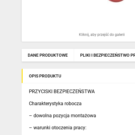
Ochrona odgromowa
Pompy ciepła
Osprzęt łączeniowy
Kliknij, aby przejść do galerii
Ogrzewanie
Elektronarzędzia i mierniki
DANE PRODUKTOWE
PLIKI I BEZPIECZEŃSTWO 
Domofony i dzwonki
OPIS PRODUKTU
Alarmy, monitoring, komunikacja
Napędy elektryczne
PRZYCISKI BEZPIECZEŃSTWA
Pneumatyka
Charakterystyka robocza
Dom i ogród
– dowolna pozycja montażowa
Klimatyzacja
– warunki otoczenia pracy: