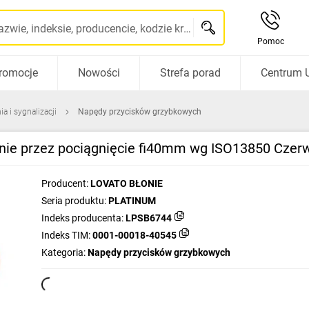
Szukaj po nazwie, indeksie, producencie, kodzie kreskowym...
Pomoc
romocje
Nowości
Strefa porad
Centrum 
a i sygnalizacji
Napędy przycisków grzybkowych
anie przez pociągnięcie fi40mm wg ISO13850 Cze
Producent:
LOVATO BŁONIE
Seria produktu:
PLATINUM
Indeks producenta:
LPSB6744
Indeks TIM:
0001-00018-40545
Kategoria:
Napędy przycisków grzybkowych