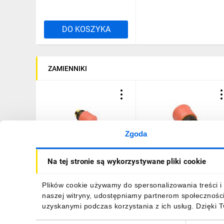
DO KOSZYKA
ZAMIENNIKI
Zgoda
Napęd przycisku
Napęd przycisku
Na tej stronie są wykorzystywane pliki cookie
bezpieczeństwa czerwony
bezpieczeństwa czerwon
przez pociągnięcie bez
przez pociągnięcie z
podświetlenia M22-PV
podświetleniem M22-PVL
81,87 zł
brutto
113,60 zł
brutto
Plików cookie używamy do spersonalizowania treści i 
216876
216878
naszej witryny, udostępniamy partnerom społecznośc
uzyskanymi podczas korzystania z ich usług. Dzięki 