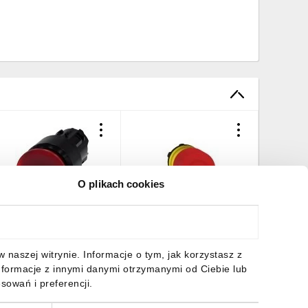
O plikach cookies
rzycisk grzybkowy
Napęd przycisku
Napęd pr
odświetlany 22mm
bezpieczeństwa czerwony
bezpiec
worzywo czerwony 30mm
przez pociągnięcie
φ 40mm,
ez samopowrotu SIRIUS
ZB5AT844
przez poc
3,19 zł
brutto
49,52 zł
brutto
98,38 z
naszej witrynie. Informacje o tym, jak korzystasz z
CT 3SU1001-1AA20-
zatrzyma
nformacje z innymi danymi otrzymanymi od Ciebie lub
0AA0
wg ISO1
sowań i preferencji.