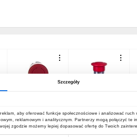
Szczegóły
Napęd przycisku
Napęd przycisku
P
y
bezpieczeństwa czerwony
bezpieczeństwa czerwony
p
przez pociągnięcie bez
przez pociągnięcie bez
t
podświetlenia ZA2BS844
podświetlenia ZB4BT84
b
146,68 zł
brutto
141,22 zł
brutto
6
reklam, aby oferować funkcje społecznościowe i analizować ruch w 
A
iowym, reklamowym i analitycznym. Partnerzy mogą połączyć te i
Twojej zgodzie możemy lepiej dopasować ofertę do Twoich zaintere