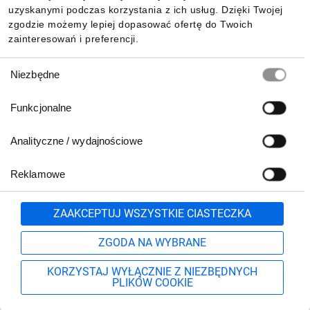
uzyskanymi podczas korzystania z ich usług. Dzięki Twojej
zgodzie możemy lepiej dopasować ofertę do Twoich
zainteresowań i preferencji.
Wybór
Niezbędne
zgody
Funkcjonalne
Analityczne / wydajnościowe
Reklamowe
Biuro Obsługi Klienta:
lub
801 500 700
71 37 61 600
Zgłoś
ZAAKCEPTUJ WSZYSTKIE CIASTECZKA
pn.-pt. 8:00-16:00
Formularz kontaktowy
ZGODA NA WYBRANE
KORZYSTAJ WYŁĄCZNIE Z NIEZBĘDNYCH
PLIKÓW COOKIE
Szukaj
Moje konto
Start
Więcej