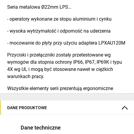
Seria metalowa Ø22mm LPS…
- operatory wykonane ze stopu aluminium i cynku
- wysoka wytrzymałość i odporność na uderzenia
- mocowanie do płyty przy użyciu adaptera LPXAU120M
Przyciski i przełączniki zostały przetestowane wg
wymogów dla stopnia ochrony IP66, IP67, IP69K i typu
4X wg UL i mogą być stosowane nawet w ciężkich
warunkach pracy.
Wszystkie elementy serii prezentują ergonomiczne
wykonanie i jednocześnie dbałość o szczegóły.
Wysoka trwałość mechaniczna operatorów. Wysoka
DANE PRODUKTOWE
jakość umożliwia przyciskom wykonanie 5 000 000
operacji, przyciskom dwu i trzyklawiszowym 1 000 000
Dane techniczne
operacji, a przyciskom do zatrzymania awaryjnego