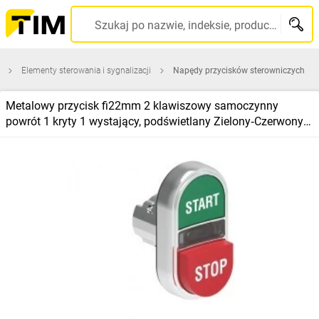
Szukaj po nazwie, indeksie, producencie, kodzie kreskowym...
Elementy sterowania i sygnalizacji
Napędy przycisków sterowniczych
Metalowy przycisk fi22mm 2 klawiszowy samoczynny
powrót 1 kryty 1 wystający, podświetlany Zielony‑Czerwony
START‑STOP LPSBL7233