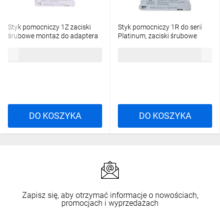
Styk pomocniczy 1Z zaciski
Styk pomocniczy 1R do serii
śrubowe montaż do adaptera
Platinum, zaciski śrubowe
LPXC10
LPXC01
16,01 zł
brutto
16,01 zł
brutto
DO KOSZYKA
DO KOSZYKA
Zapisz się, aby otrzymać informacje o nowościach,
promocjach i wyprzedażach