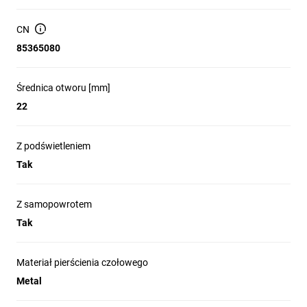
(grzybkowym) 300 000 operacji.
CN
Materiały odporne na oleje i rozpuszczalniki
węglowodorowe.
85365080
Temperatura pracy od -25° do +70°C.
Średnica otworu [mm]
Certyfikaty cULus, EAC, RINA i CCC.
22
Z podświetleniem
Tak
Z samopowrotem
Tak
Materiał pierścienia czołowego
Metal