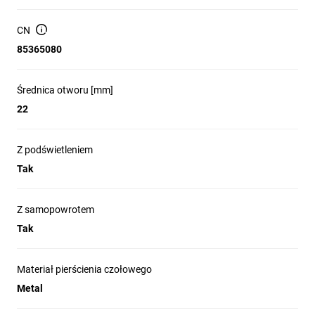
(grzybkowym) 300 000 operacji.
CN
Materiały odporne na oleje i rozpuszczalniki
węglowodorowe.
85365080
Temperatura pracy od -25° do +70°C.
Średnica otworu [mm]
Certyfikaty cULus, EAC, RINA i CCC.
22
Z podświetleniem
Tak
Z samopowrotem
Tak
Materiał pierścienia czołowego
Metal