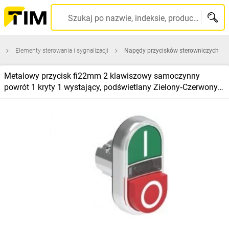
Szukaj po nazwie, indeksie, producencie, kodzie kreskowym...
Elementy sterowania i sygnalizacji
Napędy przycisków sterowniczych
Metalowy przycisk fi22mm 2 klawiszowy samoczynny
powrót 1 kryty 1 wystający, podświetlany Zielony‑Czerwony
I‑0 LPSBL7223