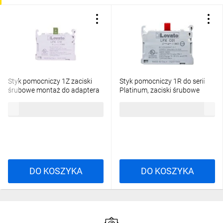
Styk pomocniczy 1Z zaciski
Styk pomocniczy 1R do serii
śrubowe montaż do adaptera
Platinum, zaciski śrubowe
LPXC10
LPXC01
16,01 zł
brutto
16,01 zł
brutto
DO KOSZYKA
DO KOSZYKA