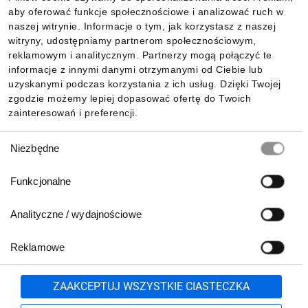
aby oferować funkcje społecznościowe i analizować ruch w
Informacje
naszej witrynie. Informacje o tym, jak korzystasz z naszej
witryny, udostępniamy partnerom społecznościowym,
reklamowym i analitycznym. Partnerzy mogą połączyć te
Pobierz naszą aplikację mobilną:
informacje z innymi danymi otrzymanymi od Ciebie lub
uzyskanymi podczas korzystania z ich usług. Dzięki Twojej
zgodzie możemy lepiej dopasować ofertę do Twoich
zainteresowań i preferencji.
Wybór
Niezbędne
zgody
Funkcjonalne
Analityczne / wydajnościowe
Reklamowe
Biuro Obsługi Klienta:
lub
801 500 700
71 37 61 600
Zgłoś
ZAAKCEPTUJ WSZYSTKIE CIASTECZKA
pn.-pt. 8:00-16:00