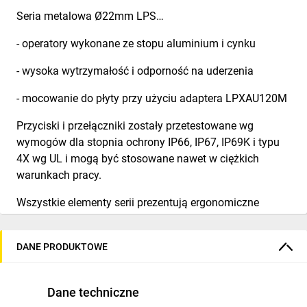
Seria metalowa Ø22mm LPS…
- operatory wykonane ze stopu aluminium i cynku
- wysoka wytrzymałość i odporność na uderzenia
- mocowanie do płyty przy użyciu adaptera LPXAU120M
Przyciski i przełączniki zostały przetestowane wg
wymogów dla stopnia ochrony IP66, IP67, IP69K i typu
4X wg UL i mogą być stosowane nawet w ciężkich
warunkach pracy.
Wszystkie elementy serii prezentują ergonomiczne
wykonanie i jednocześnie dbałość o szczegóły.
Wysoka trwałość mechaniczna operatorów. Wysoka
DANE PRODUKTOWE
jakość umożliwia przyciskom wykonanie 5 000 000
operacji, przyciskom dwu i trzyklawiszowym 1 000 000
Dane techniczne
operacji, a przyciskom do zatrzymania awaryjnego