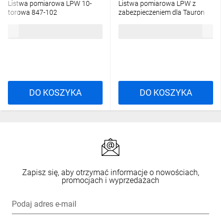
Listwa pomiarowa LPW 10-
Listwa pomiarowa LPW z
torowa 847-102
zabezpieczeniem dla Tauron
847-567/000-020
794,46 zł
brutto
426,32 zł
brutto
DO KOSZYKA
DO KOSZYKA
Zapisz się, aby otrzymać informacje o nowościach,
promocjach i wyprzedażach
Podaj adres e-mail