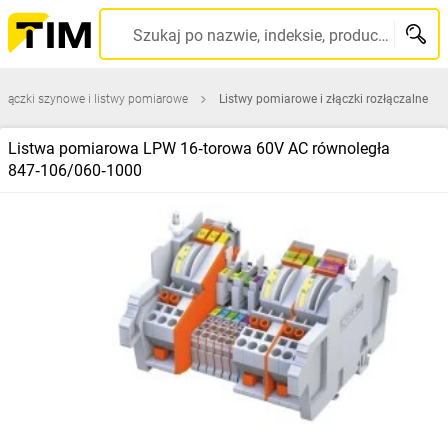
Szukaj po nazwie, indeksie, producencie, kodzie kreskowym...
Złączki szynowe i listwy pomiarowe
Listwy pomiarowe i złączki rozłączalne
Listwa pomiarowa LPW 16‑torowa 60V AC równoległa
847‑106/060‑1000