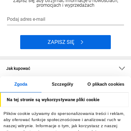
Zapisz się, aby otrzymać informacje o nowościach,
promocjach i wyprzedażach
Dzięki użytym materiałom oraz wysokiemu stopniowi ochrony
IP69k urządzenia mogą być stosowane w przemyśle
spożywczym bez dodatkowych środków ochrony. Przy
Podaj adres e-mail
zastosowaniu dodatkowych, certyfikowanych osłon możliwy
jest też montaż w strefach czystych, o najwyższych
wymaganiach higienicznych.
ZAPISZ SIĘ
Jaki jest stopień
Jak kupować
ochrony IP urządzeń?
Zgoda
Szczegóły
O plikach cookies
O firmie
Bez względu na to, czy mowa o wyposażonej obudowie, czy
pojedynczym przycisku - większość urządzeń charakteryzuje się
Na tej stronie są wykorzystywane pliki cookie
stopniem ochrony IP69k. Należy przy tym pamiętać, że
Dla kupujących
stosowane akcesoria takie jak np. dławice kablowe powinny
Plików cookie używamy do spersonalizowania treści i reklam,
zapewniać ten sam stopień ochrony.
aby oferować funkcje społecznościowe i analizować ruch w
Informacje
naszej witrynie. Informacje o tym, jak korzystasz z naszej