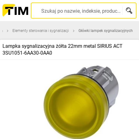
Szukaj po nazwie, indeksie, producencie, kodzie kreskowym...
na
Elementy sterowania i sygnalizacji
Główki lampek sygnalizacyjnych
Lampka sygnalizacyjna żółta 22mm metal SIRIUS ACT
3SU1051‑6AA30‑0AA0