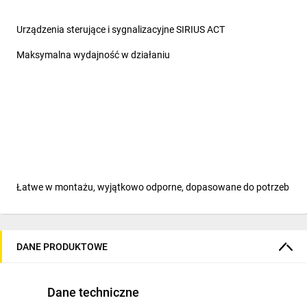
Urządzenia sterujące i sygnalizacyjne SIRIUS ACT
Maksymalna wydajność w działaniu
Łatwe w montażu, wyjątkowo odporne, dopasowane do potrzeb
Nowa generacja urządzeń pulpitowych
DANE PRODUKTOWE
SIRIUS ACT oferuje wyjątkowe portfolio przycisków, lampek
sygnalizacyjnych i przełączników o unikalnym wzornictwie,
będących wcieleniem stylu, inteligencji oraz fizycznej
Dane techniczne
wytrzymałości. Stworzone z solidnego metalu i wysokiej jakości