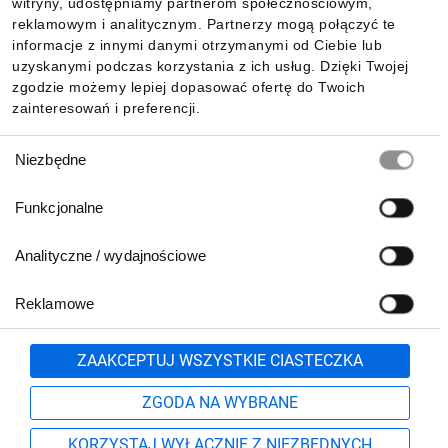
witryny, udostępniamy partnerom społecznościowym,
Czy możliwe jest
reklamowym i analitycznym. Partnerzy mogą połączyć te
Pobierz naszą aplikację mobilną:
informacje z innymi danymi otrzymanymi od Ciebie lub
zastosowanie w
uzyskanymi podczas korzystania z ich usług. Dzięki Twojej
zgodzie możemy lepiej dopasować ofertę do Twoich
zainteresowań i preferencji.
strefach zagrożonych
Wybór
Niezbędne
wybuchem?
zgody
Funkcjonalne
Urządzenia SIRIUS ACT mogą być używane w strefach
Analityczne / wydajnościowe
zagrożonych wybuchem w obwodach iskrobezpiecznych.
Szczegóły dotyczące urządzeń oraz obszarów stosowania
dostępne są w certyfikatach.
Reklamowe
Biuro Obsługi Klienta:
lub
801 500 700
71 37 61 600
Zgłoś
ZAAKCEPTUJ WSZYSTKIE CIASTECZKA
Czy urządzenia poprawią
pn.-pt. 8:00-16:00
Formularz kontaktowy
ZGODA NA WYBRANE
bezpieczeństwo
KORZYSTAJ WYŁĄCZNIE Z NIEZBĘDNYCH