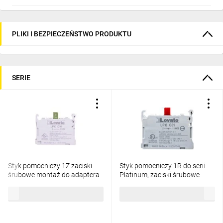
PLIKI I BEZPIECZEŃSTWO PRODUKTU
SERIE
Styk pomocniczy 1Z zaciski
Styk pomocniczy 1R do serii
śrubowe montaż do adaptera
Platinum, zaciski śrubowe
LPXC10
LPXC01
16,01 zł
brutto
16,01 zł
brutto