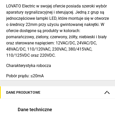
LOVATO Electric w swojej ofercie posiada szeroki wybór
aparatury sygnalizacyjnej i sterującej. Jedną z grup są
jednoczęściowe lampki LED, które montuje się w otworze
o średnicy 22mm przy użyciu gwintowanej nakrętki. W
ofercie dostępne są produkty w kolorach:
pomarańczowy, zielony, czerwony, żółty, niebieski i biały
oraz sterowane napięciem: 12VAC/DC, 24VAC/DC,
48VAC/DC, 110/120VAC, 230VAC, 380/415VAC,
110/125VDC oraz 220VDC.
Charakterystyka robocza
Pobór prądu: ≤20mA
Lampkę montuje się w otworze Ø22mm/Ø0.87” przy
użyciu gwintowanej nakrętki (Tmax 2.3Nm/1.69lbft), jak
DANE PRODUKTOWE
również na pokrywie obudowy LPZ
Trwałość elektryczna: >30 000 godzin
Dane techniczne