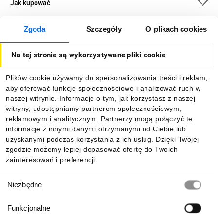
Jak kupować
Zgoda
Szczegóły
O plikach cookies
O firmie
Na tej stronie są wykorzystywane pliki cookie
Dla kupujących
Plików cookie używamy do spersonalizowania treści i reklam,
aby oferować funkcje społecznościowe i analizować ruch w
Informacje
naszej witrynie. Informacje o tym, jak korzystasz z naszej
witryny, udostępniamy partnerom społecznościowym,
reklamowym i analitycznym. Partnerzy mogą połączyć te
Pobierz naszą aplikację mobilną:
informacje z innymi danymi otrzymanymi od Ciebie lub
uzyskanymi podczas korzystania z ich usług. Dzięki Twojej
zgodzie możemy lepiej dopasować ofertę do Twoich
zainteresowań i preferencji.
Wybór
Niezbędne
zgody
Funkcjonalne