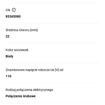
Zaciski śrubowe
CN
Boczne podłączenie przewodów
85365080
Maksymalny moment obrotowy dokręcania zacisków:
0.8Nm
Średnica otworu [mm]
22
Temperatura pracy: -25...+70°C
Stopień ochrony:
Kolor soczewek
• wg IEC/EN: IP66, IP67 i IP69K od przodu; IP20 z tyłu
Biały
• wg UL: Typ 1, 2, 3R, 4, 4X, 12, 12K od przodu.
Znamionowe napięcie robocze Ue [V] od
110
Rodzaj połączenia elektrycznego
Połączenie śrubowe