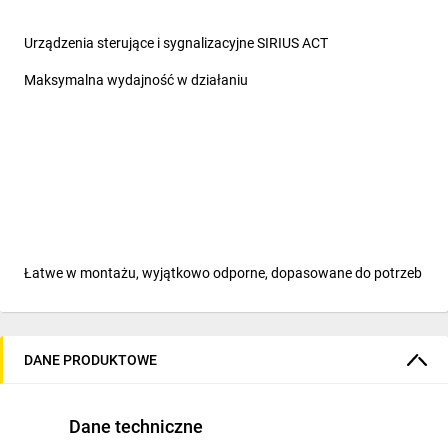
Urządzenia sterujące i sygnalizacyjne SIRIUS ACT
Maksymalna wydajność w działaniu
Łatwe w montażu, wyjątkowo odporne, dopasowane do potrzeb
Nowa generacja urządzeń pulpitowych
DANE PRODUKTOWE
SIRIUS ACT oferuje wyjątkowe portfolio przycisków, lampek
sygnalizacyjnych i przełączników o unikalnym wzornictwie,
będących wcieleniem stylu, inteligencji oraz fizycznej
Dane techniczne
wytrzymałości. Stworzone z solidnego metalu i wysokiej jakości