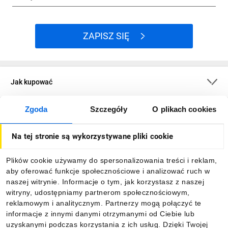
ZAPISZ SIĘ
Spersonalizowana konfiguracja
Obudowa sterownicza z konkretnym wyposażeniem, lampka
lub przycisk z dedykowanym nadrukiem? Z SIRIUS ACT to
możliwe. Z poziomu konfiguratora można wygenerować
Jak kupować
spersonalizowany produkt i nadać mu indywidualny numer
konfiguracji CIN, który zostaje zapisany w bazie narzędzia.
Dzięki temu można dany produkt odtworzyć i ponownie go
Zgoda
Szczegóły
O plikach cookies
O firmie
zamówić w przyszłości.
Na tej stronie są wykorzystywane pliki cookie
Dla kupujących
Identyfikacja
Plików cookie używamy do spersonalizowania treści i reklam,
aby oferować funkcje społecznościowe i analizować ruch w
Informacje
Kontrola dostępu? Tak to proste. Dzięki systemowi kontroli
naszej witrynie. Informacje o tym, jak korzystasz z naszej
dostępu opartemu o klucze z tagami RFID można w łatwy
witryny, udostępniamy partnerom społecznościowym,
sposób kontrolować stopień uprawnień i logować
reklamowym i analitycznym. Partnerzy mogą połączyć te
użytkowników do maszyn. Urządzenie może być dodatkowo
Pobierz naszą aplikację mobilną:
informacje z innymi danymi otrzymanymi od Ciebie lub
wyposażone w interfejs IO-Link, dzięki któremu ilość
uzyskanymi podczas korzystania z ich usług. Dzięki Twojej