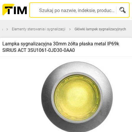
Szukaj po nazwie, indeksie, producencie, kodzie kreskowym...
na
Elementy sterowania i sygnalizacji
Główki lampek sygnalizacyjnych
Lampka sygnalizacyjna 30mm żółta płaska metal IP69k
SIRIUS ACT 3SU1061‑0JD30‑0AA0