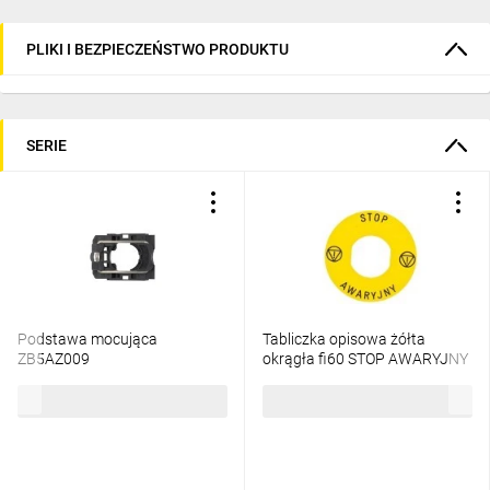
i prac serwisowych. Dzięki funkcji 
podświetlenia, użytkownik z łatwością 
PLIKI I BEZPIECZEŃSTWO PRODUKTU
identyfikuje przycisk odpowiedzialny za 
zatrzymanie maszyny, co pozwala na szybsze 
lokalizowanie źródła przestoju i sprawniejsze 
SERIE
wznowienie produkcji.
Najczęściej zadawane
pytania
Podstawa mocująca
Tabliczka opisowa żółta
ZB5AZ009
okrągła fi60 STOP AWARYJNY
ZBY9PL30
6,96 zł
brutto
16,79 zł
brutto
Czy przyciski Harmony XB5 nagrzewają się
1
podczas pracy?
Nie, przyciski Harmony XB5 nie mają