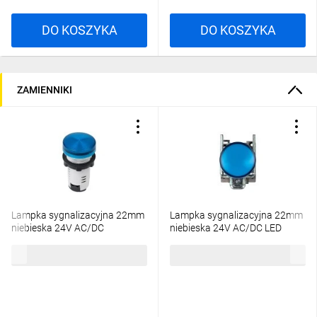
aktywnego odprowadzania ciepła, ponieważ
są elementami sterowniczymi o bardzo niskim
DO KOSZYKA
DO KOSZYKA
poborze mocy. Nawet wersje podświetlane
LED generują mniej niż 1 W strat, więc nie
wymagają dodatkowego chłodzenia.
ZAMIENNIKI
Wystarczy przestrzegać standardowego
zakresu temperatur pracy: od -40°C do +70°C.
Plastik czy metal – co lepsze?
2
Plastikowe przyciski są lekkie, odporne na
korozję i dostępne w szerokiej gamie kolorów.
Metalowe przyciski wyróżniają się wyjątkową
wytrzymałością i odpornością na uszkodzenia
Lampka sygnalizacyjna 22mm
Lampka sygnalizacyjna 22mm
mechaniczne, zapewniając niezawodność w
niebieska 24V AC/DC
niebieska 24V AC/DC LED
trudnych warunkach. Schneider Electric
XB7EV06BP
XB4BVB6
oferuje pełną gamę rozwiązań – od serii
33,23 zł
brutto
89,54 zł
brutto
Harmony XB5 (plastik) po Harmony XB4
(metal) – abyś zawsze znalazł produkt
dopasowany do swoich potrzeb.