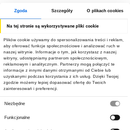
Zgoda
Szczegóły
O plikach cookies
O firmie
Na tej stronie są wykorzystywane pliki cookie
Dla kupujących
Plików cookie używamy do spersonalizowania treści i reklam,
aby oferować funkcje społecznościowe i analizować ruch w
Informacje
naszej witrynie. Informacje o tym, jak korzystasz z naszej
witryny, udostępniamy partnerom społecznościowym,
reklamowym i analitycznym. Partnerzy mogą połączyć te
Pobierz naszą aplikację mobilną:
informacje z innymi danymi otrzymanymi od Ciebie lub
uzyskanymi podczas korzystania z ich usług. Dzięki Twojej
zgodzie możemy lepiej dopasować ofertę do Twoich
zainteresowań i preferencji.
Wybór
Niezbędne
zgody
Funkcjonalne