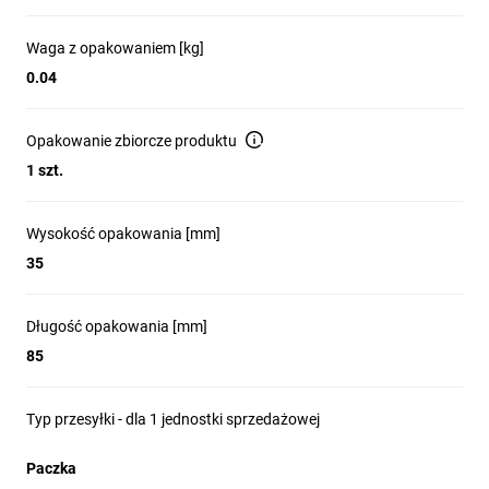
kompaktowe, sztaplowane bloki stykowe z 
technologią wtykową, w pełni kompatybilne z 
Waga z opakowaniem [kg]
urządzeniami Harmony XB5. Intuicyjne 
0.04
podłączenie kabli bez użycia narzędzi 
znacząco skraca czas instalacji i eliminuje 
Opakowanie zbiorcze produktu
potrzebę konserwacji związanej z 
dokręcaniem połączeń. Smukła konstrukcja 
1 szt.
poprawia estetykę paneli, a szeroka gama 
konfiguracji pozwala na elastyczne 
Wysokość opakowania [mm]
zastosowanie bez kompromisów w zakresie 
35
trwałości i wydajności.
Długość opakowania [mm]
85
Uniwersalny blok podświetlenia LED
do wszystkich funkcji oświetlenia
Typ przesyłki - dla 1 jednostki sprzedażowej
Lampki kontrolne z serii Harmony zostały 
zaprojektowane z myślą o maksymalnej 
Paczka