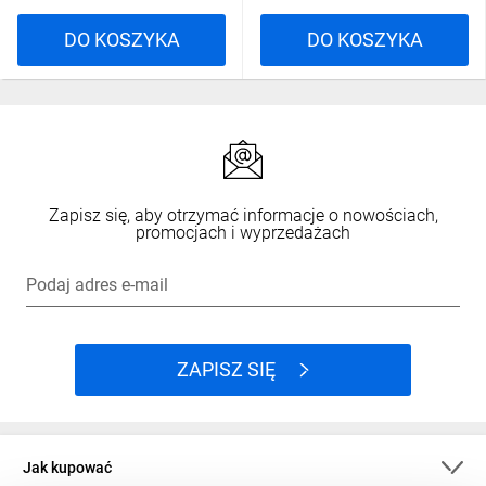
Czym różni się przycisk awaryjny „grzybek”
3
od zwykłego przycisku?
DO KOSZYKA
DO KOSZYKA
Zwykły przycisk po wciśnięciu wraca do
swojej pozycji wyjściowej. Grzybek naprzeciw
jest zatrzaskowym co oznacza że po
wciśnięciu wymaga odblokowania i tym
samym zwiększa bezpieczeństwo.
Kiedy warto wybrać przycisk podświetlany
4
LED dla fabryki?
Zapisz się, aby otrzymać informacje o nowościach,
promocjach i wyprzedażach
Gdy chcesz sygnalizować stan urządzenia lub
poprawić widoczność. Przyciski tego typu
Podaj adres e-mail
wymagają osobnego zasilania LED (np. 12 V,
24 V, 230 V).
Jaką klasę szczelności przycisku IP
5
wybrać?
ZAPISZ SIĘ
IP65 chroni przed kurzem i strugą wody, IP67
przed krótkim zanurzeniem, a IP68 przed
długotrwałym zanurzeniem. Zalecany jest
Jak kupować
wybór w zależności od warunków pracy.