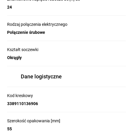
24
Rodzaj połączenia elektrycznego
Połączenie śrubowe
Kształt soczewki
Okrągły
Innowacje i przewagi
technologiczne serii
Dane logistyczne
Harmony XB5
Kod kreskowy
3389110136906
Kompaktowe bloki push-in dla XB5
Szerokość opakowania [mm]
55
Seria Harmony jako pierwsza wprowadza 