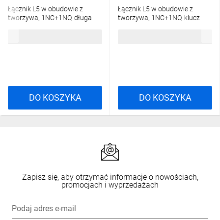
Łącznik L5 w obudowie z
Łącznik L5 w obudowie z
tworzywa, 1NC+1NO, długa
tworzywa, 1NC+1NO, klucz
regulowana dźwignia z rolką z
metalowy zakrzywiony, T0-
70,90 zł
brutto
79,51 zł
brutto
tworzywa, T0-L5K13MEP123
L5K23LUM321
DO KOSZYKA
DO KOSZYKA
Zapisz się, aby otrzymać informacje o nowościach,
promocjach i wyprzedażach
Podaj adres e-mail