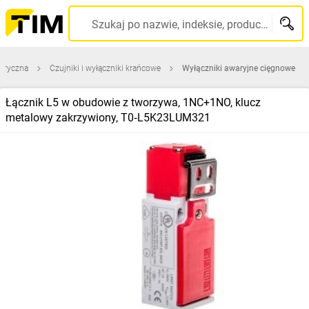
Szukaj po nazwie, indeksie, producencie, kodzie kreskowym...
ktryczna
Czujniki i wyłączniki krańcowe
Wyłączniki awaryjne cięgnowe
Łącznik L5 w obudowie z tworzywa, 1NC+1NO, klucz
metalowy zakrzywiony, T0‑L5K23LUM321