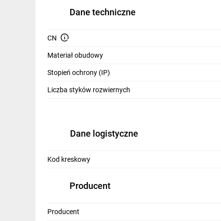
IT, GSM
Dane techniczne
Odzież ochronna i BHP
CN
Inne
Materiał obudowy
Budowa i Remont
Stopień ochrony (IP)
Elektronika
Liczba styków rozwiernych
Smart home
Elektromobilność
Dane logistyczne
Energetyka wiatrowa
Kod kreskowy
Telewizja naziemna i satelitarna
Wentylacja i rekuperacja
Producent
Producent