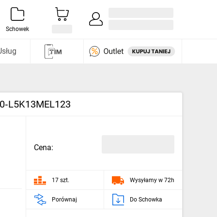
Zaloguj się / Załóż konto
i odkryj
Schowek
Usług
, T0‑L5K13MEL123
Cena:
17 szt.
Wysyłamy w 72h
Porównaj
Do Schowka