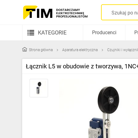
KATEGORIE
Producenci
P
Aparatura elektryczna
Strona główna
Aparatura elektryczna
Czujniki i wyłączn
Kable i przewody
Łącznik L5 w obudowie z tworzywa, 1NC
Rozdzielnice i obudowy
Elementy prowadzenia kabli
Fotowoltaika
Gniazda i łączniki
Źródła światła
Oprawy oświetleniowe