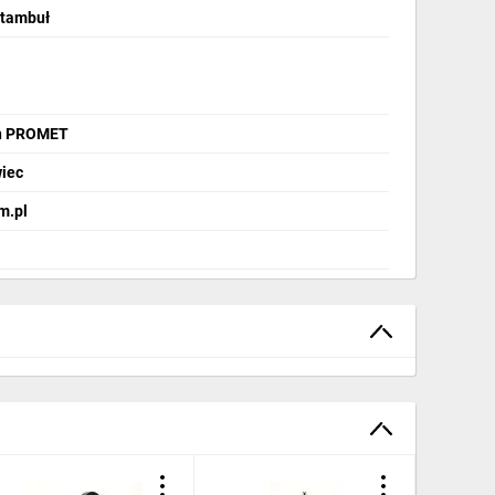
Stambuł
ch PROMET
wiec
m.pl