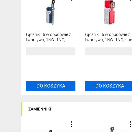
Łącznik L5 w obudowie z
Łącznik L5 w obudowie z
tworzywa, 1NC+1NO,
tworzywa, 1NC+1NO, klu
długa regulowana
metalowy zakrzywiony, T
dźwignia z rolką z
L5K23LUM321
70,90 zł
brutto
79,51 zł
brutto
tworzywa, T0-
L5K13MEP123
DO KOSZYKA
DO KOSZYKA
ZAMIENNIKI