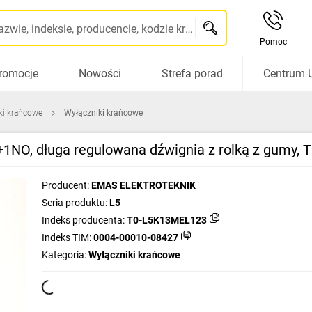
Szukaj po nazwie, indeksie, producencie, kodzie kreskowym...
Pomoc
romocje
Nowości
Strefa porad
Centrum 
iki krańcowe
Wyłączniki krańcowe
+1NO, długa regulowana dźwignia z rolką z gumy
Producent:
EMAS ELEKTROTEKNIK
Seria produktu:
L5
Indeks producenta:
T0-L5K13MEL123
Indeks TIM:
0004-00010-08427
Kategoria:
Wyłączniki krańcowe