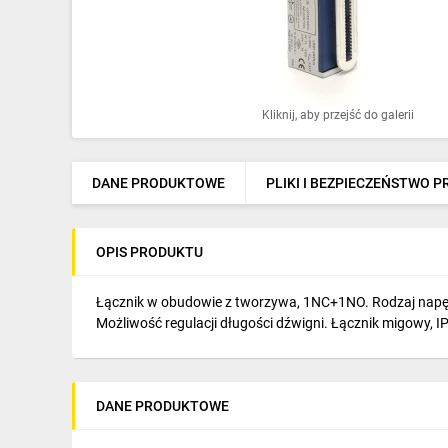
Ochrona odgromowa
Pompy ciepła
Osprzęt łączeniowy
Kliknij, aby przejść do galerii
Ogrzewanie
Elektronarzędzia i mierniki
DANE PRODUKTOWE
PLIKI I BEZPIECZEŃSTWO 
Domofony i dzwonki
OPIS PRODUKTU
Alarmy, monitoring, komunikacja
Napędy elektryczne
Łącznik w obudowie z tworzywa, 1NC+1NO. Rodzaj napęd
Możliwość regulacji długości dźwigni. Łącznik migowy, I
Pneumatyka
Dom i ogród
DANE PRODUKTOWE
Klimatyzacja