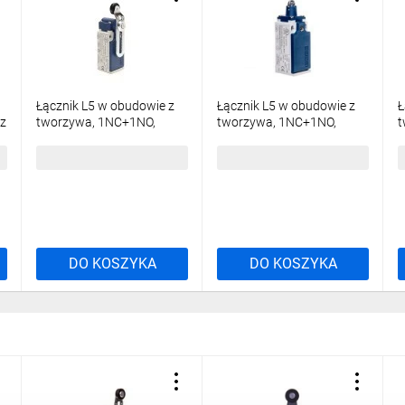
Łącznik L5 w obudowie z
Łącznik L5 w obudowie z
Ł
cz
tworzywa, 1NC+1NO,
tworzywa, 1NC+1NO,
t
0-
krótka zagięta regulowana
popychacz z rolką
d
dźwignia z rolką z
metalową, T0-
d
70,90 zł
brutto
70,27 zł
brutto
8
tworzywa, T0-
L5K13MUM331
T
L5K13MEP124
DO KOSZYKA
DO KOSZYKA