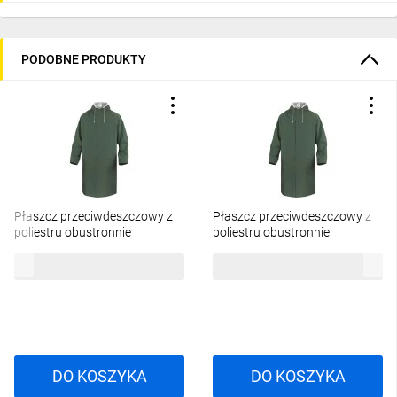
PODOBNE PRODUKTY
Płaszcz przeciwdeszczowy z
Płaszcz przeciwdeszczowy z
poliestru obustronnie
poliestru obustronnie
powlekanego Pvc zielony
powlekanego Pvc zielony
46,62 zł
brutto
41,97 zł
brutto
rozmiar XL MA305VEXG2
rozmiar L MA305VEGT2
DO KOSZYKA
DO KOSZYKA