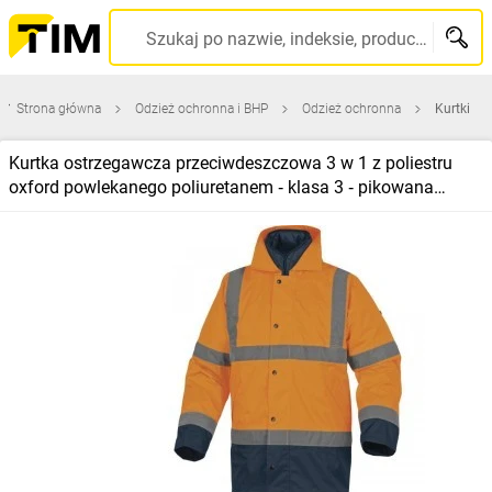
Szukaj po nazwie, indeksie, producencie, kodzie kreskowym...
Strona główna
Odzież ochronna i BHP
Odzież ochronna
Kurtki
Kurtka ostrzegawcza przeciwdeszczowa 3 w 1 z poliestru
oxford powlekanego poliuretanem ‑ klasa 3 ‑ pikowana
podpinka z poliestru