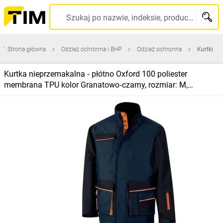
Szukaj po nazwie, indeksie, producencie, kodzie kreskowym...
Strona główna
Odzież ochronna i BHP
Odzież ochronna
Kurtki
Kurtka nieprzemakalna ‑ płótno Oxford 100 poliester
membrana TPU kolor Granatowo‑czarny, rozmiar: M,
PALMABMTM