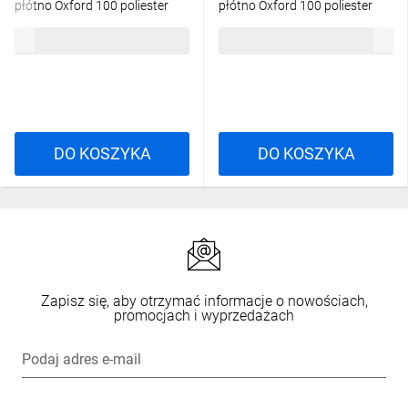
płótno Oxford 100 poliester
płótno Oxford 100 poliester
membrana TPU kolor
membrana TPU kolor
339,48 zł
brutto
339,48 zł
brutto
Granatowo-czarny, rozmiar:
Granatowo-czarny, rozmiar: M,
3XL, PALMABM3X
PALMABMTM
DO KOSZYKA
DO KOSZYKA
Zapisz się, aby otrzymać informacje o nowościach,
promocjach i wyprzedażach
Podaj adres e-mail