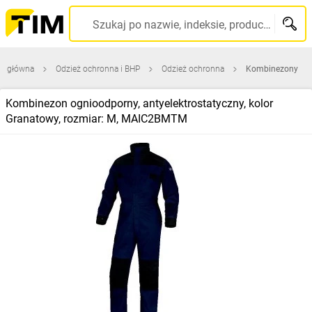
Szukaj po nazwie, indeksie, producencie, kodzie kreskowym...
na główna
Odzież ochronna i BHP
Odzież ochronna
Kombinezony
Kombinezon ognioodporny, antyelektrostatyczny, kolor
Granatowy, rozmiar: M, MAIC2BMTM