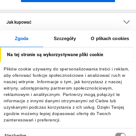
Jak kupować
Zgoda
Szczegóły
O plikach cookies
O firmie
Na tej stronie są wykorzystywane pliki cookie
Dla kupujących
Plików cookie używamy do spersonalizowania treści i reklam,
aby oferować funkcje społecznościowe i analizować ruch w
Informacje
naszej witrynie. Informacje o tym, jak korzystasz z naszej
witryny, udostępniamy partnerom społecznościowym,
reklamowym i analitycznym. Partnerzy mogą połączyć te
Pobierz naszą aplikację mobilną:
informacje z innymi danymi otrzymanymi od Ciebie lub
uzyskanymi podczas korzystania z ich usług. Dzięki Twojej
zgodzie możemy lepiej dopasować ofertę do Twoich
zainteresowań i preferencji.
Wybór
Niezbędne