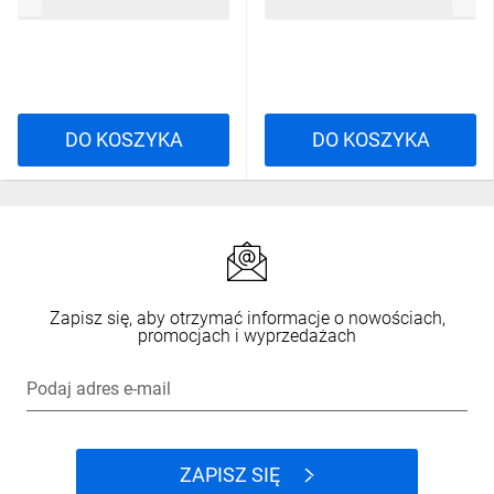
477,95 zł
brutto
477,95 zł
brutto
MAIC2BM4X
MAIC2BMPT
DO KOSZYKA
DO KOSZYKA
Zapisz się, aby otrzymać informacje o nowościach,
promocjach i wyprzedażach
Podaj adres e-mail
ZAPISZ SIĘ