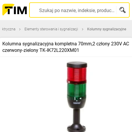
Szukaj po nazwie, indeksie, producencie, kodzie kreskowym...
lektryczna
Elementy sterowania i sygnalizacji
Kolumny sygnalizacyjne
Kolumna sygnalizacyjna kompletna 70mm,2 człony 230V AC
czerwony‑zielony TK‑IK72L220XM01