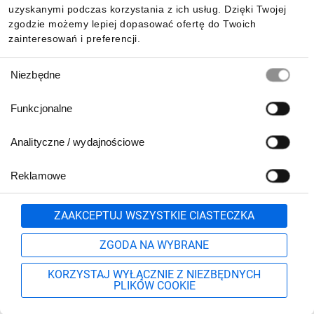
uzyskanymi podczas korzystania z ich usług. Dzięki Twojej
zgodzie możemy lepiej dopasować ofertę do Twoich
zainteresowań i preferencji.
Wybór
Niezbędne
zgody
Funkcjonalne
Analityczne / wydajnościowe
Reklamowe
Biuro Obsługi Klienta:
lub
801 500 700
71 37 61 600
Zgłoś
ZAAKCEPTUJ WSZYSTKIE CIASTECZKA
pn.-pt. 8:00-16:00
Formularz kontaktowy
ZGODA NA WYBRANE
KORZYSTAJ WYŁĄCZNIE Z NIEZBĘDNYCH
PLIKÓW COOKIE
Szukaj
Moje konto
Start
Więcej