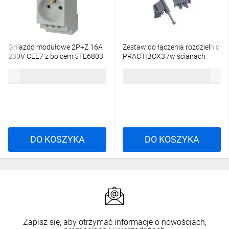
Gniazdo modułowe 2P+Z 16A
Zestaw do łączenia rozdzielnic
230V CEE7 z bolcem 5TE6803
PRACTIBOX3 /w ścianach
pustych/ 401724
47,45 zł
brutto
22,72 zł
brutto
DO KOSZYKA
DO KOSZYKA
Zapisz się, aby otrzymać informacje o nowościach,