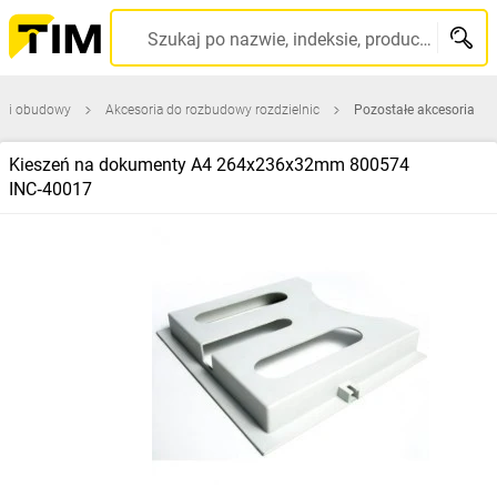
Szukaj po nazwie, indeksie, producencie, kodzie kreskowym...
ce i obudowy
Akcesoria do rozbudowy rozdzielnic
Pozostałe akcesoria
Kieszeń na dokumenty A4 264x236x32mm 800574
INC‑40017