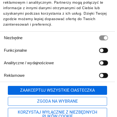
reklamowym i analitycznym. Partnerzy mogą połączyć te
Pobierz naszą aplikację mobilną:
informacje z innymi danymi otrzymanymi od Ciebie lub
uzyskanymi podczas korzystania z ich usług. Dzięki Twojej
zgodzie możemy lepiej dopasować ofertę do Twoich
zainteresowań i preferencji.
Wybór
Niezbędne
zgody
Funkcjonalne
Analityczne / wydajnościowe
Reklamowe
Biuro Obsługi Klienta:
lub
801 500 700
71 37 61 600
Zgłoś
ZAAKCEPTUJ WSZYSTKIE CIASTECZKA
pn.-pt. 8:00-16:00
Formularz kontaktowy
ZGODA NA WYBRANE
KORZYSTAJ WYŁĄCZNIE Z NIEZBĘDNYCH
PLIKÓW COOKIE