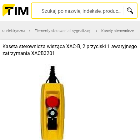
Szukaj po nazwie, indeksie, producencie, kodzie kreskowym...
ura elektryczna
Elementy sterowania i sygnalizacji
Kasety sterownicze
Kaseta sterownicza wisząca XAC‑B, 2 przyciski 1 awaryjnego
zatrzymania XACB3201