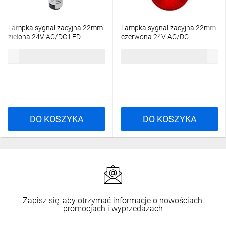
Lampka sygnalizacyjna 22mm
Lampka sygnalizacyjna 22mm
zielona 24V AC/DC LED
czerwona 24V AC/DC
XB7EV03BP
XB7EV04BP
33,23 zł
brutto
33,23 zł
brutto
DO KOSZYKA
DO KOSZYKA
Zapisz się, aby otrzymać informacje o nowościach,
promocjach i wyprzedażach