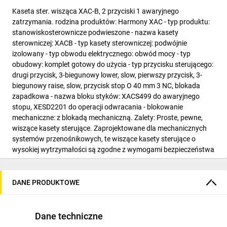
Kaseta ster. wisząca XAC-B, 2 przyciski 1 awaryjnego
zatrzymania. rodzina produktów: Harmony XAC - typ produktu:
stanowiskosterownicze podwieszone - nazwa kasety
sterowniczej: XACB - typ kasety sterowniczej: podwójnie
izolowany - typ obwodu elektrycznego: obwód mocy - typ
obudowy: komplet gotowy do użycia - typ przycisku sterującego:
drugi przycisk, 3-biegunowy lower, slow, pierwszy przycisk, 3-
biegunowy raise, slow, przycisk stop O 40 mm 3 NC, blokada
zapadkowa - nazwa bloku styków: XACS499 do awaryjnego
stopu, XESD2201 do operacji odwracania - blokowanie
mechaniczne: z blokadą mechaniczną. Zalety: Proste, pewne,
wiszące kasety sterujące. Zaprojektowane dla mechanicznych
systemów przenośnikowych, te wiszące kasety sterujące o
wysokiej wytrzymałości są zgodne z wymogami bezpieczeństwa
norm IEC. Nie tylko są one
proste
i intuicyjne, lecz także bardzo
komfortowe w użytkowaniu dla operatora.... Zastosowanie: -
Sektor przemysłowy i usługowy: podnośniki, suwnice..
DANE PRODUKTOWE
Dane techniczne