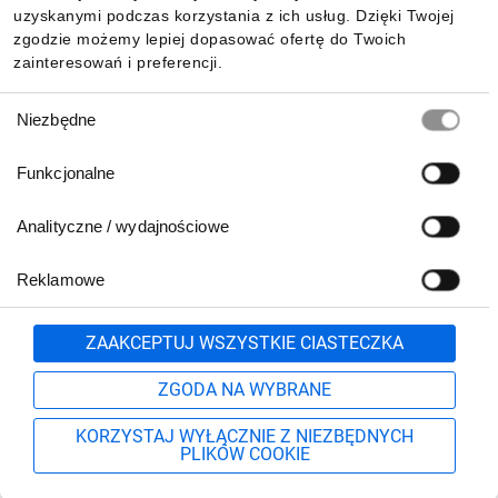
uzyskanymi podczas korzystania z ich usług. Dzięki Twojej
zgodzie możemy lepiej dopasować ofertę do Twoich
zainteresowań i preferencji.
Wybór
Niezbędne
zgody
Funkcjonalne
Analityczne / wydajnościowe
Reklamowe
Biuro Obsługi Klienta:
lub
801 500 700
71 37 61 600
Zgłoś
ZAAKCEPTUJ WSZYSTKIE CIASTECZKA
pn.-pt. 8:00-16:00
Formularz kontaktowy
ZGODA NA WYBRANE
KORZYSTAJ WYŁĄCZNIE Z NIEZBĘDNYCH
PLIKÓW COOKIE
Szukaj
Moje konto
Start
Więcej