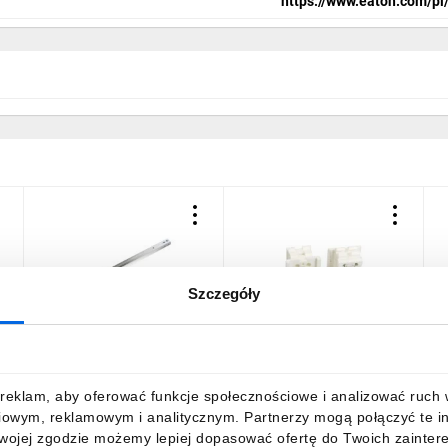
https://www.eaton.com/pl/
Szczegóły
Szyna montażowa
Element mocujący
S
35x15x488mm aluminium
izolujący (2 szt.) BEL12
BPZ-DINR24-600 293595
275199
P
0
26,74 zł
brutto
28,46 zł
brutto
2
reklam, aby oferować funkcje społecznościowe i analizować ruch w 
iowym, reklamowym i analitycznym. Partnerzy mogą połączyć te i
Twojej zgodzie możemy lepiej dopasować ofertę do Twoich zaintere