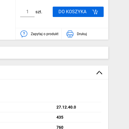
DO KOSZYKA
szt.
Zapytaj o produkt
Drukuj
27.12.40.0
435
760