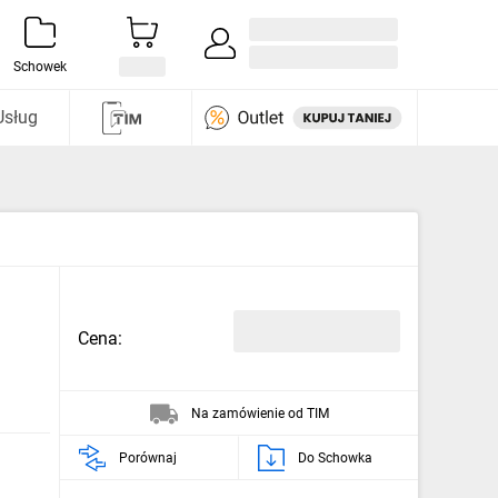
Zaloguj się / Załóż konto
i odkryj
Schowek
Usług
Cena:
Na zamówienie od TIM
Porównaj
Do Schowka