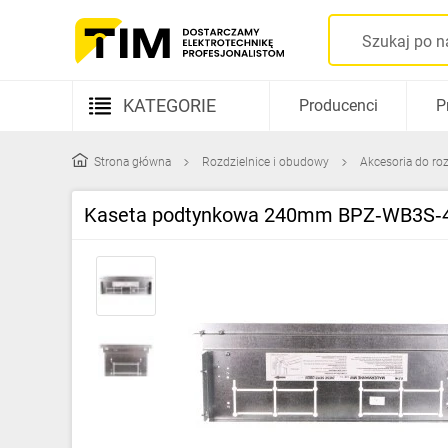
KATEGORIE
Producenci
P
Aparatura elektryczna
Strona główna
Rozdzielnice i obudowy
Akcesoria do ro
Kable i przewody
Kaseta podtynkowa 240mm BPZ‑WB3S‑4
Rozdzielnice i obudowy
Elementy prowadzenia kabli
Fotowoltaika
Gniazda i łączniki
Źródła światła
Oprawy oświetleniowe