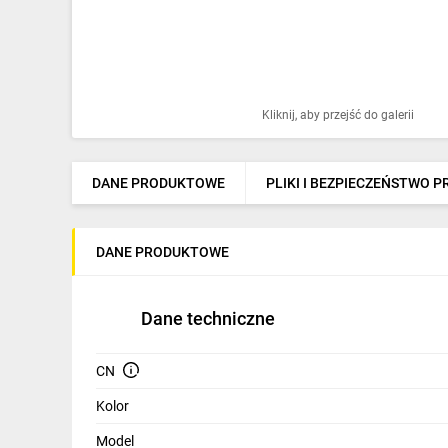
Ochrona odgromowa
Pompy ciepła
Osprzęt łączeniowy
Kliknij, aby przejść do galerii
Ogrzewanie
Elektronarzędzia i mierniki
DANE PRODUKTOWE
PLIKI I BEZPIECZEŃSTWO 
Domofony i dzwonki
DANE PRODUKTOWE
Alarmy, monitoring, komunikacja
Napędy elektryczne
Dane techniczne
Pneumatyka
CN
Dom i ogród
Kolor
Klimatyzacja
Model