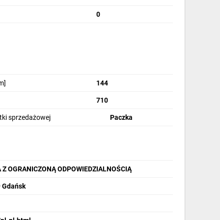
0
m]
144
710
stki sprzedażowej
Paczka
A Z OGRANICZONĄ ODPOWIEDZIALNOŚCIĄ
9 Gdańsk