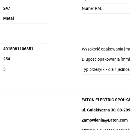
247
Numer RAL
Metal
4015081106851
Wysokość opakowania [m
254
Długość opakowania [mm]
3
Typ przesyłki - dla 1 jedno
EATON ELECTRIC SPÓŁK
ul. Galaktyczna 30, 80-29
Zamowienia@Eaton.com