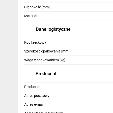
IT, GSM
Głębokość [mm]
Odzież ochronna i BHP
Materiał
Inne
Dane logistyczne
Budowa i Remont
Kod kreskowy
Elektronika
Szerokość opakowania [mm]
Smart home
Waga z opakowaniem [kg]
Elektromobilność
Producent
Telewizja naziemna i satelitarna
Wentylacja i rekuperacja
Producent
Adres pocztowy
Adres e-mail