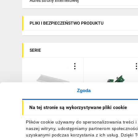
Adres strony internetowej
PLIKI I BEZPIECZEŃSTWO PRODUKTU
SERIE
Zgoda
Listwa osłonowa 45mm
Element mocujący
Na tej stronie są wykorzystywane pliki cookie
szara NBP-1000 275413
uziemiający (2szt.) BEL01
275200
26,54 zł
brutto
49,69 zł
brutto
Plików cookie używamy do spersonalizowania treści i 
naszej witryny, udostępniamy partnerom społecznośc
uzyskanymi podczas korzystania z ich usług. Dzięki 