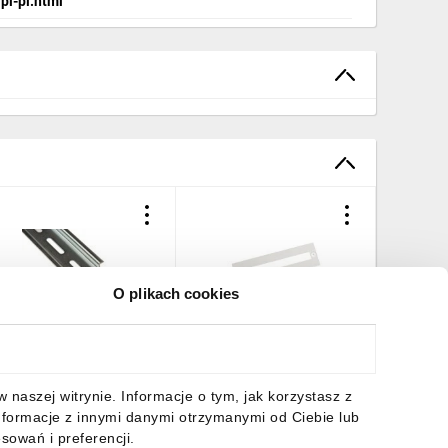
pl-pl.html
O plikach cookies
zyna montażowa
Osłona metalowa z
Cokół do
35x7,5x2000mm
wycięciem dla aparatury
boczna 
erforacja TS35X7,5
modułowej 600x150mm
SS-1/3 
53030
BPZ-FP-600/150-45
8,27 zł
brutto
85,39 zł
brutto
127,83 
naszej witrynie. Informacje o tym, jak korzystasz z
286684
nformacje z innymi danymi otrzymanymi od Ciebie lub
sowań i preferencji.