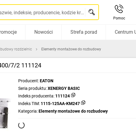
Szukaj po nazwie, indeksie, producencie, kodzie kreskowym...
Pomoc
romocje
Nowości
Strefa porad
Centrum 
zbudowy rozdzielnic
Elementy montażowe do rozbudowy
00/7/2 111124
Producent:
EATON
Seria produktu:
XENERGY BASIC
Indeks producenta:
111124
Indeks TIM:
1115-125AA-KM247
Kategoria:
Elementy montażowe do rozbudowy