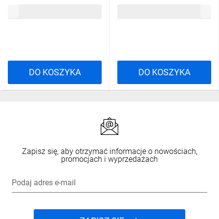
kolor Czarno-Żółty, rozmiar:
kolor Czarno-Żółty, rozmiar: L,
164,39 zł
brutto
164,39 zł
brutto
3XL, GDOONNJ3X
GDOONNJGT
DO KOSZYKA
DO KOSZYKA
Zapisz się, aby otrzymać informacje o nowościach,
promocjach i wyprzedażach
Podaj adres e-mail