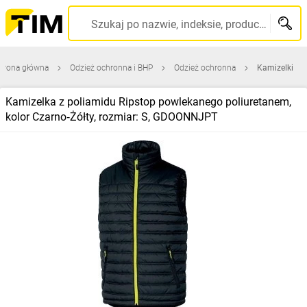
Szukaj po nazwie, indeksie, producencie, kodzie kreskowym...
trona główna
Odzież ochronna i BHP
Odzież ochronna
Kamizelki
Kamizelka z poliamidu Ripstop powlekanego poliuretanem,
kolor Czarno‑Żółty, rozmiar: S, GDOONNJPT