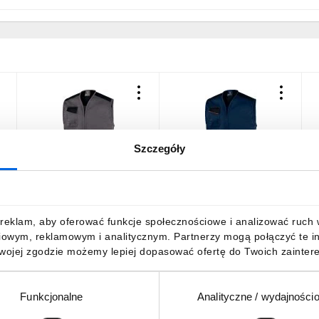
Szczegóły
Kamizelka Mach 1 z
Kamizelka Mach 1 z
K
wieloma kieszeniami, z
wieloma kieszeniami, z
w
poliestru, kolor Szary,
poliestru, kolor
p
rozmiar: XXL, M1GI2GRXX
Granatowo-
C
125,05 zł
brutto
125,05 zł
brutto
1
reklam, aby oferować funkcje społecznościowe i analizować ruch w 
pomarańczowy, rozmiar:
iowym, reklamowym i analitycznym. Partnerzy mogą połączyć te i
M, M1GI2BMTM
Twojej zgodzie możemy lepiej dopasować ofertę do Twoich zaintere
Funkcjonalne
Analityczne / wydajności
DO KOSZYKA
DO KOSZYKA