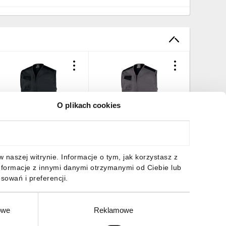
O plikach cookies
amizelka Mach 1 z
Kamizelka Mach 1 z
Kamizelk
ieloma kieszeniami, z
wieloma kieszeniami, z
wieloma 
oliestru, kolor
poliestru, kolor Szary,
poliestru
iemnoszary, rozmiar: XL,
rozmiar: XL, M1GI2GRXG
Ciemnosz
25,05 zł
brutto
125,05 zł
brutto
125,05 
naszej witrynie. Informacje o tym, jak korzystasz z
M1GI2GGXG
M1GI2G
nformacje z innymi danymi otrzymanymi od Ciebie lub
sowań i preferencji.
owe
Reklamowe
DO KOSZYKA
DO KOSZYKA
DO