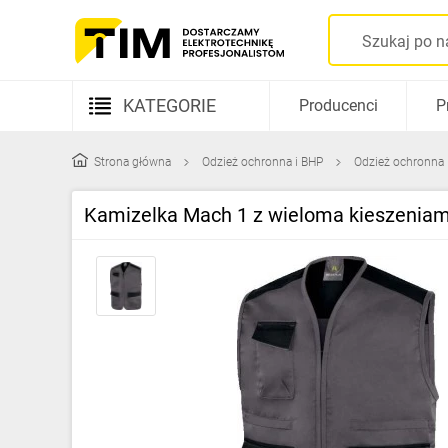
KATEGORIE
Producenci
P
Aparatura elektryczna
Strona główna
Odzież ochronna i BHP
Odzież ochronna
Kable i przewody
Kamizelka Mach 1 z wieloma kieszeniami,
Rozdzielnice i obudowy
Elementy prowadzenia kabli
Fotowoltaika
Gniazda i łączniki
Źródła światła
Oprawy oświetleniowe