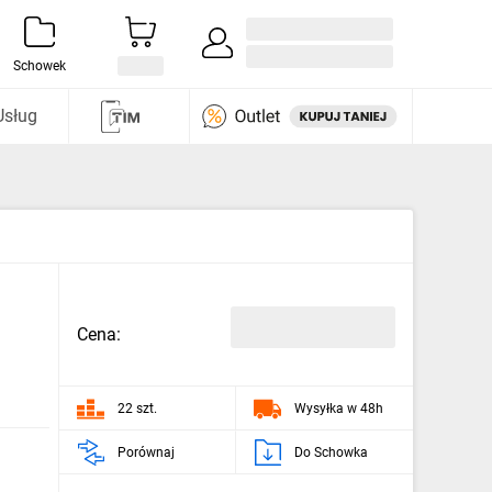
Zaloguj się / Załóż konto
i odkryj
Schowek
Usług
Cena:
22 szt.
Wysyłka w 48h
Porównaj
Do Schowka