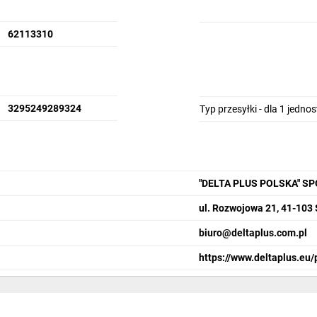
62113310
3295249289324
Typ przesyłki - dla 1 jedno
"DELTA PLUS POLSKA" S
ul. Rozwojowa 21, 41-103
biuro@deltaplus.com.pl
https://www.deltaplus.eu/