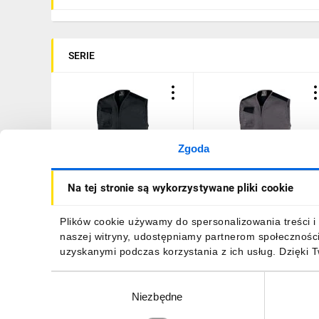
SERIE
Zgoda
Kamizelka Mach 1 z
Kamizelka Mach 1 z
Na tej stronie są wykorzystywane pliki cookie
wieloma kieszeniami, z
wieloma kieszeniami, z
poliestru, kolor
poliestru, kolor Szary,
Ciemnoszary, rozmiar: 3XL,
rozmiar: M, M1GI2GRTM
125,05 zł
brutto
125,05 zł
brutto
Plików cookie używamy do spersonalizowania treści i 
M1GI2GG3X
naszej witryny, udostępniamy partnerom społecznośc
uzyskanymi podczas korzystania z ich usług. Dzięki 
Wybór
Niezbędne
zgody
DO KOSZYKA
DO KOSZYKA