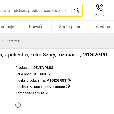
Szukaj po nazwie, indeksie, producencie, kodzie kreskowym...
Pomoc
romocje
Nowości
Strefa porad
Centrum 
Kamizelki
 z poliestru, kolor Szary, rozmiar: L, M1GI2GRGT
Producent:
DELTA PLUS
Seria produktu:
M1GI2
Indeks producenta:
M1GI2GRGT
Indeks TIM:
0001-00020-05058
Kategoria:
Kamizelki