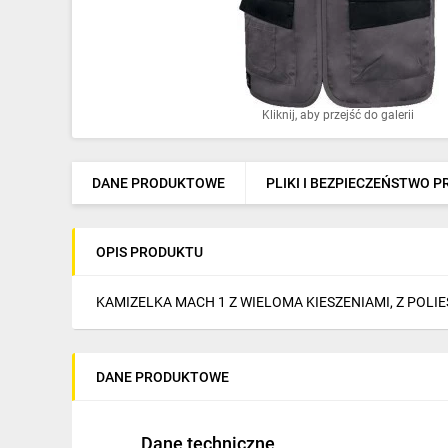
Ochrona odgromowa
Pompy ciepła
Osprzęt łączeniowy
Kliknij, aby przejść do galerii
Ogrzewanie
Elektronarzędzia i mierniki
DANE PRODUKTOWE
PLIKI I BEZPIECZEŃSTWO 
Domofony i dzwonki
OPIS PRODUKTU
Alarmy, monitoring, komunikacja
Napędy elektryczne
KAMIZELKA MACH 1 Z WIELOMA KIESZENIAMI, Z POLIES
Pneumatyka
DANE PRODUKTOWE
Dom i ogród
Klimatyzacja
Dane techniczne