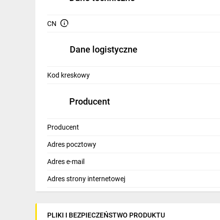
IT, GSM
CN
Odzież ochronna i BHP
Inne
Dane logistyczne
Budowa i Remont
Kod kreskowy
Elektronika
Producent
Smart home
Elektromobilność
Producent
Adres pocztowy
Energetyka wiatrowa
Adres e-mail
Telewizja naziemna i satelitarna
Adres strony internetowej
Wentylacja i rekuperacja
PLIKI I BEZPIECZEŃSTWO PRODUKTU