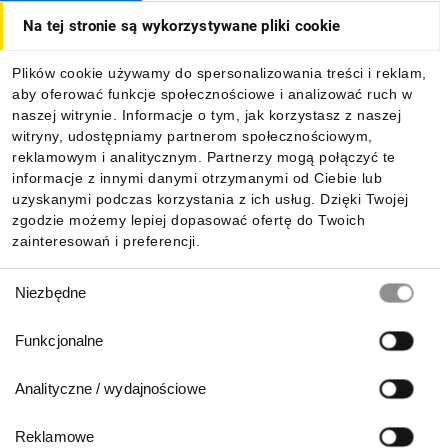
Na tej stronie są wykorzystywane pliki cookie
Dla kupujących
Plików cookie używamy do spersonalizowania treści i reklam,
aby oferować funkcje społecznościowe i analizować ruch w
Informacje
naszej witrynie. Informacje o tym, jak korzystasz z naszej
witryny, udostępniamy partnerom społecznościowym,
reklamowym i analitycznym. Partnerzy mogą połączyć te
Pobierz naszą aplikację mobilną:
informacje z innymi danymi otrzymanymi od Ciebie lub
uzyskanymi podczas korzystania z ich usług. Dzięki Twojej
zgodzie możemy lepiej dopasować ofertę do Twoich
zainteresowań i preferencji.
Wybór
Niezbędne
zgody
Funkcjonalne
Analityczne / wydajnościowe
Reklamowe
Biuro Obsługi Klienta: