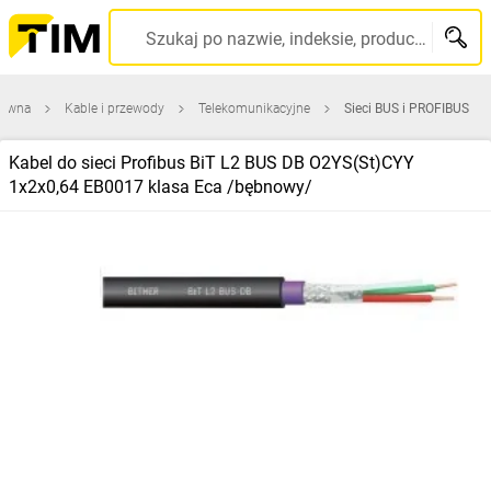
Szukaj po nazwie, indeksie, producencie, kodzie kreskowym...
łówna
Kable i przewody
Telekomunikacyjne
Sieci BUS i PROFIBUS
Kabel do sieci Profibus BiT L2 BUS DB O2YS(St)CYY
1x2x0,64 EB0017 klasa Eca /bębnowy/