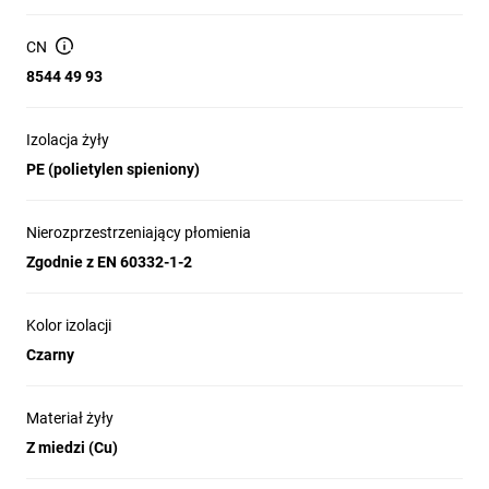
folia + oplot (podwójne ekranowanie dla ochrony przed
EMI).
CN
Powłoka zewnętrzna: PVC, kolor czarny; przybliżona
8544 49 93
średnica zewnętrzna ≈ 9,4 mm.
Klasa reakcji na ogień (CPR): Eca; nierozprzestrzeniający
Izolacja żyły
płomienia zgodnie z EN 60332-1-2.
PE (polietylen spieniony)
Temperatury pracy: układany na stałe od -40°C do 80°C;
połączenia ruchome od -5°C do 80°C.
Nierozprzestrzeniający płomienia
Właściwości sygnałowe: niska tłumienność falowa,
przeznaczony do transmisji danych w standardach BUS.
Zgodnie z EN 60332-1-2
Odporność środowiskowa: odporność na wybrane
chemikalia; nie jest bezhalogenowy (EN 50267-2-2) i nie
Kolor izolacji
wykazuje niskiej emisji dymu (EN 61034-2).
Czarny
Przybliżona masa: 92 kg/km.
Materiał żyły
Z miedzi (Cu)
Zastosowanie produktu