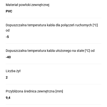
Materiał powłoki zewnętrznej
Trasy komunikacyjne Profibus w automatyce
PVC
przemysłowej: łączenie sterowników PLC, modułów I/O,
napędów i urządzeń polowych.
Instalacje budynkowe wymagające klasy reakcji na ogień
Dopuszczalna temperatura kabla dla połączeń ruchomych [°C]
Eca, odcinki magistralne i przyłączeniowe sieci fieldbus.
od
Przebiegi stałe oraz połączenia ruchome w maszynach i
-5
szafach sterowniczych w warunkach zewnętrznych i
wewnętrznych przy zachowaniu zakresu
Dopuszczalna temperatura kabla ułożonego na stałe [°C] od
temperaturowego.
-40
Liczba żył
2
Przybliżona średnica zewnętrzna [mm]
9,4