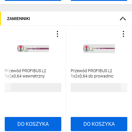
ZAMIENNIKI
Przewód PROFIBUS L2
Przewód PROFIBUS L2
1x2x0,64 wewnetrzny
1x2x0,64 do prowadnic
fioletowy 81448 /bębnowy/
kablowych 81003 /bębnowy/
5,54 zł
brutto
9,48 zł
brutto
DO KOSZYKA
DO KOSZYKA