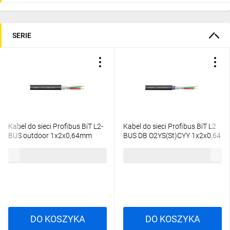
SERIE
Kabel do sieci Profibus BiT L2-
Kabel do sieci Profibus BiT L2
BUS outdoor 1x2x0,64mm
BUS DB O2YS(St)CYY 1x2x0,64
EB0003 /bębnowy/
EB0017 klasa Eca /bębnowy/
5,74 zł
brutto
5,77 zł
brutto
DO KOSZYKA
DO KOSZYKA