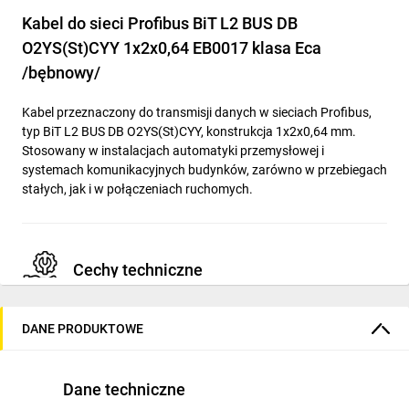
Kabel do sieci Profibus BiT L2 BUS DB
O2YS(St)CYY 1x2x0,64 EB0017 klasa Eca
/bębnowy/
Kabel przeznaczony do transmisji danych w sieciach Profibus,
typ BiT L2 BUS DB O2YS(St)CYY, konstrukcja 1x2x0,64 mm.
Stosowany w instalacjach automatyki przemysłowej i
systemach komunikacyjnych budynków, zarówno w przebiegach
stałych, jak i w połączeniach ruchomych.
Cechy techniczne
Przewody: miedź (Cu), klasa żyły 1 (jednodrutowy),
DANE PRODUKTOWE
średnica żyły 0,64 mm.
Izolacja żyły: PE (polietylen spieniony); identyfikacja żył:
kolor.
Dane techniczne
Konstrukcja: 1 para (1x2), układ parowy, wspólny ekran: