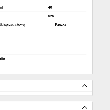
m]
40
525
stki sprzedażowej
Paczka
rlin