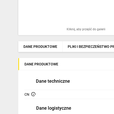
Ochrona odgromowa
Pompy ciepła
Osprzęt łączeniowy
Kliknij, aby przejść do galerii
Ogrzewanie
Elektronarzędzia i mierniki
DANE PRODUKTOWE
PLIKI I BEZPIECZEŃSTWO 
Domofony i dzwonki
DANE PRODUKTOWE
Alarmy, monitoring, komunikacja
Napędy elektryczne
Dane techniczne
Pneumatyka
CN
Dom i ogród
Klimatyzacja
Dane logistyczne