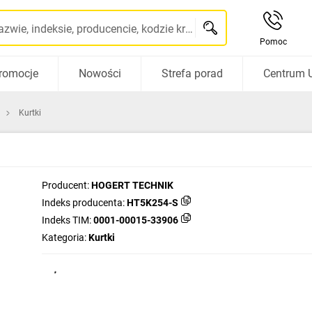
Szukaj po nazwie, indeksie, producencie, kodzie kreskowym...
Pomoc
romocje
Nowości
Strefa porad
Centrum 
Kurtki
Producent:
HOGERT TECHNIK
Indeks producenta:
HT5K254-S
Indeks TIM:
0001-00015-33906
Kategoria:
Kurtki