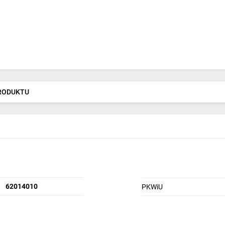
PRODUKTU
62014010
PKWiU