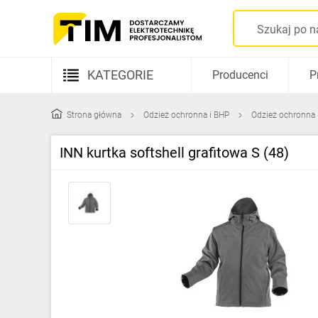
KATEGORIE
Producenci
P
Aparatura elektryczna
Strona główna
Odzież ochronna i BHP
Odzież ochronna
Kable i przewody
INN kurtka softshell grafitowa S (48)
Rozdzielnice i obudowy
Elementy prowadzenia kabli
Fotowoltaika
Gniazda i łączniki
Źródła światła
Oprawy oświetleniowe