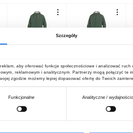
Szczegóły
Płaszcz
Płaszcz
P
przeciwdeszczowy z
przeciwdeszczowy z
p
poliestru obustronnie
poliestru obustronnie
k
powlekanego Pvc zielony
powlekanego Pvc zielony
ś
46,62 zł
brutto
41,97 zł
brutto
4
reklam, aby oferować funkcje społecznościowe i analizować ruch w 
rozmiar XXL MA305VEXX2
rozmiar M MA305VETM2
r
iowym, reklamowym i analitycznym. Partnerzy mogą połączyć te i
Twojej zgodzie możemy lepiej dopasować ofertę do Twoich zaintere
Funkcjonalne
Analityczne / wydajności
DO KOSZYKA
DO KOSZYKA
Podaj adres e-mail
wościach, promocjach i wyprzedażach