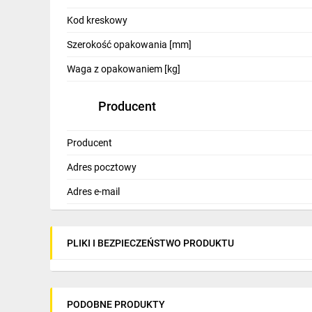
IT, GSM
Kod kreskowy
Odzież ochronna i BHP
Szerokość opakowania [mm]
Inne
Waga z opakowaniem [kg]
Budowa i Remont
Producent
Elektronika
Producent
Smart home
Adres pocztowy
Elektromobilność
Adres e-mail
Energetyka wiatrowa
Telewizja naziemna i satelitarna
PLIKI I BEZPIECZEŃSTWO PRODUKTU
Wentylacja i rekuperacja
PODOBNE PRODUKTY