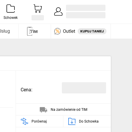
Zaloguj się / Załóż konto
i odkryj
Schowek
Usług
Cena:
Na zamówienie od TIM
Porównaj
Do Schowka