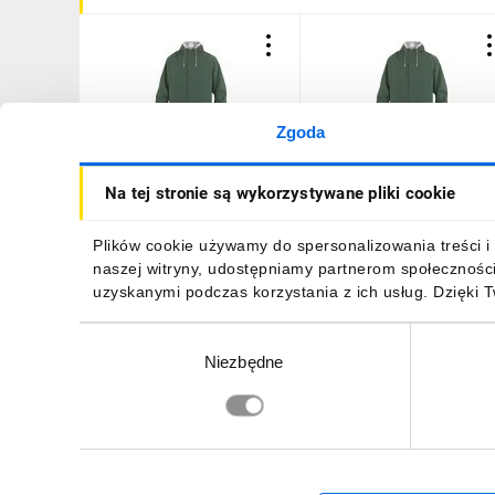
Zgoda
Płaszcz
Płaszcz
Na tej stronie są wykorzystywane pliki cookie
przeciwdeszczowy z
przeciwdeszczowy z
poliestru obustronnie
poliestru obustronnie
powlekanego Pvc zielony
powlekanego Pvc zielony
46,62 zł
brutto
41,97 zł
brutto
Plików cookie używamy do spersonalizowania treści i 
rozmiar XL MA305VEXG2
rozmiar L MA305VEGT2
naszej witryny, udostępniamy partnerom społecznośc
uzyskanymi podczas korzystania z ich usług. Dzięki 
Wybór
Niezbędne
zgody
DO KOSZYKA
DO KOSZYKA
Zapisz się, aby otrzymać informacje o no