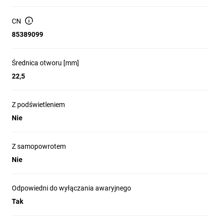
energetyczną. Wytrzymałość w trudnych 
warunkach (IP66/IP69K), ergonomiczna 
CN
głowica i zaciski zabezpieczające 
85389099
gwarantują niezawodność. W ofercie: 
przyciski podświetlane i niepodświetlane, 
Średnica otworu [mm]
lampki kontrolne, przełączniki, wyłączniki 
22,5
awaryjne i wiele innych które są idealne dla 
zrównoważonego przemysłu.

Z podświetleniem
Nie
Z samopowrotem
Nie
Modułowa konstrukcja
proste w montażu dopasowanie do różnych
aplikacji
Odpowiedni do wyłączania awaryjnego
Uniwersalne moduły LED
Tak
prostsze magazynowanie i niższe koszty