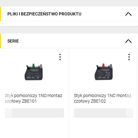
podczas konserwacji lub instalacji maszyn. 
Podświetlany wyłącznik awaryjny ułatwia 
PLIKI I BEZPIECZEŃSTWO PRODUKTU
szybkie zlokalizowanie elementu 
odpowiedzialnego za przestoje w produkcji. 
Rozwiązania Harmony XB4 łączą najwyższy 
SERIE
poziom bezpieczeństwa z efektywnością, 
idealne dla przemysłu i automatyki.
Najczęściej zadawane
pytania
Styk pomocniczy 1NO montaż
Styk pomocniczy 1NC montaż
czołowy ZBE101
czołowy ZBE102
15,28 zł
brutto
15,28 zł
brutto
Jaka jest różnica między XB4 a ZB4?
1
XB4 oznacza kompletne urządzenie z serii