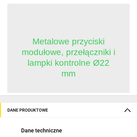
Metalowe przyciski
modułowe, przełączniki i
lampki kontrolne Ø22
mm
          Seria Harmony XB4 to metalowe 
przyciski i elementy sterujące do 
DANE PRODUKTOWE
przemysłowych paneli. Modułowa 
konstrukcja, bloki styków NO/NC o niskiej 
rezystancji oraz uniwersalne moduły LED 
Dane techniczne
zapewniają szybki montaż i efektywność 