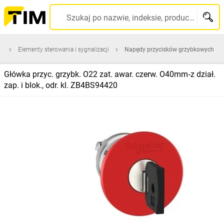
Szukaj po nazwie, indeksie, producencie, kodzie kreskowym...
a
Elementy sterowania i sygnalizacji
Napędy przycisków grzybkowych
Główka przyc. grzybk. O22 zat. awar. czerw. O40mm‑z dział.
zap. i blok., odr. kl. ZB4BS94420