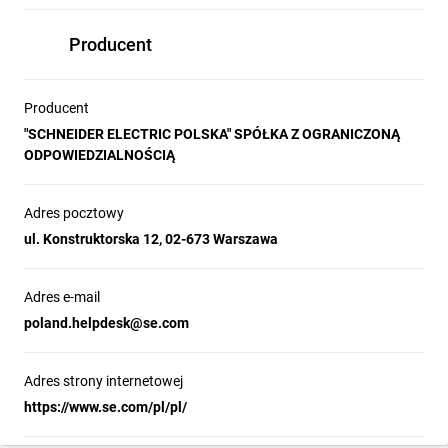
akcesoriów, takich jak nakładki zwiększające 
Producent
stopień ochrony, blokady zatrzymania 
awaryjnego oraz osłony selektorów i bloków 
stykowych. Certyfikat ATEX-D gwarantuje 
Producent
bezpieczeństwo w strefach zagrożonych 
"SCHNEIDER ELECTRIC POLSKA" SPÓŁKA Z OGRANICZONĄ
wybuchem, co czyni rozwiązania Harmony 
ODPOWIEDZIALNOŚCIĄ
XB4 idealnym wyborem dla przemysłu i 
automatyki.
Adres pocztowy
ul. Konstruktorska 12, 02-673 Warszawa
Bezpieczeństwo i produktywność bez
Adres e-mail
żadnych kompromisów
poland.helpdesk@se.com
Blok styków monitorowania bezpieczeństwa 
NC (Safety Monitoring Contact Block) serii 
Adres strony internetowej
Harmony XB4 zapewnia kontrolę połączenia 
https://www.se.com/pl/pl/
przycisku zatrzymania awaryjnego, 
minimalizując ryzyko błędów ludzkich 