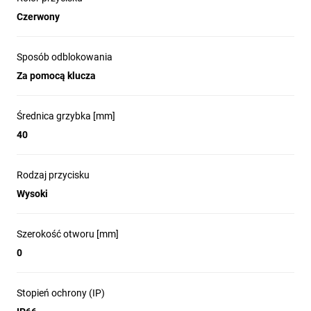
Czerwony
Sposób odblokowania
Za pomocą klucza
Średnica grzybka [mm]
40
Uniwersalny moduł świetlny LED do
Rodzaj przycisku
paneli sterowniczych
Wysoki
Bloki podświetlenia LED z serii Harmony XB4 
to nowoczesne rozwiązanie do wszystkich 
Szerokość otworu [mm]
funkcji sygnalizacji i oświetlenia w panelach 
0
sterowniczych. Dzięki innowacyjnej 
technologii LED, produkty te zastępują 
Stopień ochrony (IP)
tradycyjne rozwiązania z sześcioma 