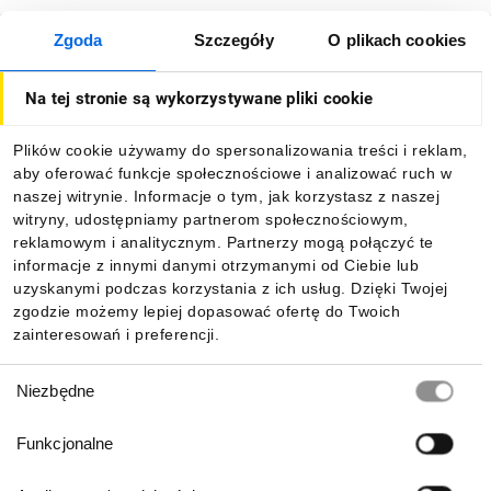
Zamiast 6 różnych kolorów LED, użyj
Zgoda
Szczegóły
O plikach cookies
uniwersalnych modułów LED Schneider
O firmie
Electric, co ułatwia konfigurację i redukuje
zapasy.
Na tej stronie są wykorzystywane pliki cookie
Dla kupujących
Plików cookie używamy do spersonalizowania treści i reklam,
aby oferować funkcje społecznościowe i analizować ruch w
Informacje
naszej witrynie. Informacje o tym, jak korzystasz z naszej
witryny, udostępniamy partnerom społecznościowym,
reklamowym i analitycznym. Partnerzy mogą połączyć te
Pobierz naszą aplikację mobilną:
informacje z innymi danymi otrzymanymi od Ciebie lub
uzyskanymi podczas korzystania z ich usług. Dzięki Twojej
zgodzie możemy lepiej dopasować ofertę do Twoich
zainteresowań i preferencji.
Wybór
Niezbędne
zgody
Funkcjonalne