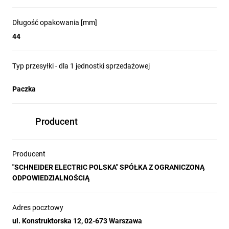
kompaktowe, sztaplowane bloki stykowe z 
technologią wtykową, w pełni kompatybilne z 
Długość opakowania [mm]
urządzeniami Harmony XB5. Intuicyjne 
44
podłączenie kabli bez użycia narzędzi 
znacząco skraca czas instalacji i eliminuje 
Typ przesyłki - dla 1 jednostki sprzedażowej
potrzebę konserwacji związanej z 
dokręcaniem połączeń. Smukła konstrukcja 
Paczka
poprawia estetykę paneli, a szeroka gama 
konfiguracji pozwala na elastyczne 
zastosowanie bez kompromisów w zakresie 
Producent
trwałości i wydajności.
Producent
"SCHNEIDER ELECTRIC POLSKA" SPÓŁKA Z OGRANICZONĄ
Uniwersalny blok podświetlenia LED
ODPOWIEDZIALNOŚCIĄ
do wszystkich funkcji oświetlenia
Lampki kontrolne z serii Harmony zostały 
Adres pocztowy
zaprojektowane z myślą o maksymalnej 
ul. Konstruktorska 12, 02-673 Warszawa