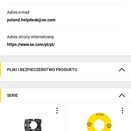
efektywności i uproszczeniu konstrukcji. 
Dzięki zastosowaniu jednej uniwersalnej 
Adres e-mail
diody LED zamiast sześciu oddzielnych 
poland.helpdesk@se.com
źródeł światła, system oferuje niezawodne i 
elastyczne rozwiązanie oświetleniowe. To 
innowacyjne podejście nie tylko upraszcza 
Adres strony internetowej
instalację, ale także zwiększa trwałość i 
https://www.se.com/pl/pl/
energooszczędność, zapewniając optymalną 
widoczność w każdych warunkach.
PLIKI I BEZPIECZEŃSTWO PRODUKTU
Bezpieczeństwo i produktywność bez
żadnych kompromisów
SERIE
Blok styków NC do monitorowania 
bezpieczeństwa w serii Harmony XB5 
zapewnia aktywny nadzór nad połączeniem 
przycisku zatrzymania awaryjnego, znacząco 
ograniczając ryzyko błędów podczas instalacji 