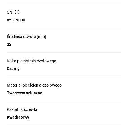
IP66/IP67/IP69/IP69K, komponenty te 
sprawdzają się nawet w najbardziej 
CN
wymagających warunkach. Modułowa 
85319000
budowa ułatwia montaż i elastyczną 
konfigurację, co pozwala na szybkie 
dostosowanie do specyficznych potrzeb 
Średnica otworu [mm]
aplikacji. Harmony XB5 łączy w sobie 
22
estetykę, trwałość i funkcjonalność, 
wspierając efektywność operacyjną i 
Kolor pierścienia czołowego
bezpieczeństwo maszyn.

Czarny
Materiał pierścienia czołowego
Tworzywo sztuczne
Kształt soczewki
Modułowa konstrukcja
Kwadratowy
umożliwia elastyczne dopasowanie do różnych
aplikacji