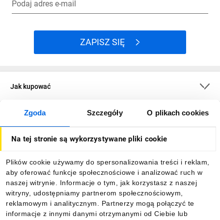
Czym różni się przycisk awaryjny „grzybek”
Podaj adres e-mail
3
od zwykłego przycisku?
Zwykły przycisk po wciśnięciu wraca do
swojej pozycji wyjściowej. Grzybek naprzeciw
ZAPISZ SIĘ
jest zatrzaskowym co oznacza że po
wciśnięciu wymaga odblokowania i tym
samym zwiększa bezpieczeństwo.
Kiedy warto wybrać przycisk podświetlany
Jak kupować
4
LED dla fabryki?
Gdy chcesz sygnalizować stan urządzenia lub
Zgoda
Szczegóły
O plikach cookies
O firmie
poprawić widoczność. Przyciski tego typu
wymagają osobnego zasilania LED (np. 12 V,
Na tej stronie są wykorzystywane pliki cookie
24 V, 230 V).
Dla kupujących
Jaką klasę szczelności przycisku IP
5
Plików cookie używamy do spersonalizowania treści i reklam,
wybrać?
aby oferować funkcje społecznościowe i analizować ruch w
Informacje
IP65 chroni przed kurzem i strugą wody, IP67
naszej witrynie. Informacje o tym, jak korzystasz z naszej
przed krótkim zanurzeniem, a IP68 przed
witryny, udostępniamy partnerom społecznościowym,
długotrwałym zanurzeniem. Zalecany jest
reklamowym i analitycznym. Partnerzy mogą połączyć te
Pobierz naszą aplikację mobilną:
wybór w zależności od warunków pracy.
informacje z innymi danymi otrzymanymi od Ciebie lub