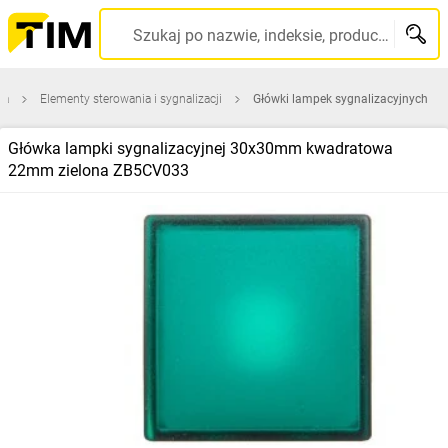
Szukaj po nazwie, indeksie, producencie, kodzie kreskowym...
na
Elementy sterowania i sygnalizacji
Główki lampek sygnalizacyjnych
Główka lampki sygnalizacyjnej 30x30mm kwadratowa
22mm zielona ZB5CV033