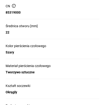
sprawdzają się nawet w najbardziej 
CN
wymagających warunkach. Modułowa 
85319000
budowa ułatwia montaż i elastyczną 
konfigurację, co pozwala na szybkie 
dostosowanie do specyficznych potrzeb 
Średnica otworu [mm]
aplikacji. Harmony XB5 łączy w sobie 
22
estetykę, trwałość i funkcjonalność, 
wspierając efektywność operacyjną i 
Kolor pierścienia czołowego
bezpieczeństwo maszyn.

Szary
Materiał pierścienia czołowego
Tworzywo sztuczne
Kształt soczewki
Modułowa konstrukcja
Okrągły
umożliwia elastyczne dopasowanie do różnych
aplikacji