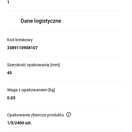
1
Dane logistyczne
Kod kreskowy
3389110908107
Innowacje i przewagi
Szerokość opakowania [mm]
technologiczne serii
45
Harmony XB5
Waga z opakowaniem [kg]
0.03
Kompaktowe bloki push-in dla XB5
Opakowanie zbiorcze produktu
1/5/2400 szt.
Seria Harmony jako pierwsza wprowadza 
kompaktowe, sztaplowane bloki stykowe z 