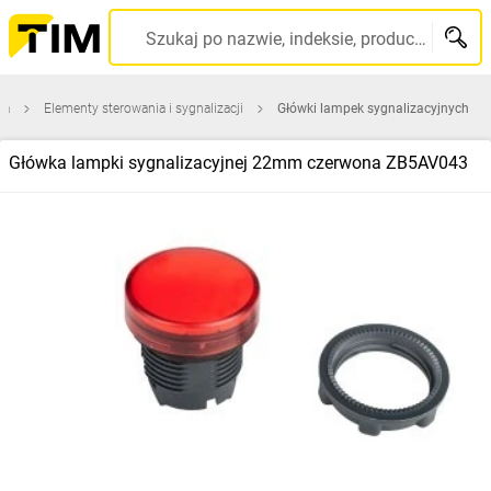
Szukaj po nazwie, indeksie, producencie, kodzie kreskowym...
na
Elementy sterowania i sygnalizacji
Główki lampek sygnalizacyjnych
Główka lampki sygnalizacyjnej 22mm czerwona ZB5AV043