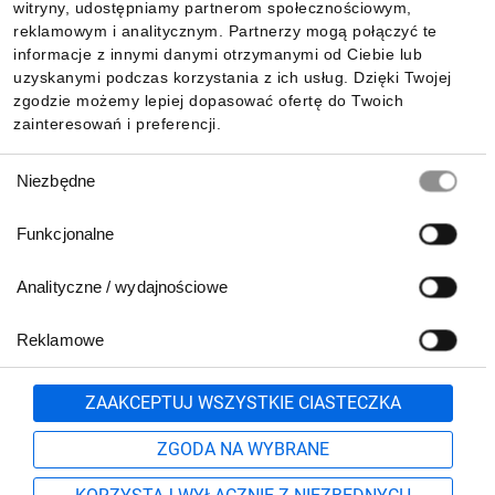
witryny, udostępniamy partnerom społecznościowym,
reklamowym i analitycznym. Partnerzy mogą połączyć te
Pobierz naszą aplikację mobilną:
informacje z innymi danymi otrzymanymi od Ciebie lub
uzyskanymi podczas korzystania z ich usług. Dzięki Twojej
zgodzie możemy lepiej dopasować ofertę do Twoich
zainteresowań i preferencji.
Wybór
Niezbędne
zgody
Funkcjonalne
Analityczne / wydajnościowe
Reklamowe
Biuro Obsługi Klienta:
lub
801 500 700
71 37 61 600
Zgłoś
ZAAKCEPTUJ WSZYSTKIE CIASTECZKA
pn.-pt. 8:00-16:00
Formularz kontaktowy
ZGODA NA WYBRANE