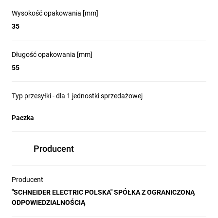
technologią wtykową, w pełni kompatybilne z 
Wysokość opakowania [mm]
urządzeniami Harmony XB5. Intuicyjne 
35
podłączenie kabli bez użycia narzędzi 
znacząco skraca czas instalacji i eliminuje 
Długość opakowania [mm]
potrzebę konserwacji związanej z 
dokręcaniem połączeń. Smukła konstrukcja 
55
poprawia estetykę paneli, a szeroka gama 
konfiguracji pozwala na elastyczne 
Typ przesyłki - dla 1 jednostki sprzedażowej
zastosowanie bez kompromisów w zakresie 
trwałości i wydajności.
Paczka
Producent
Uniwersalny blok podświetlenia LED
do wszystkich funkcji oświetlenia
Producent
Lampki kontrolne z serii Harmony zostały 
"SCHNEIDER ELECTRIC POLSKA" SPÓŁKA Z OGRANICZONĄ
zaprojektowane z myślą o maksymalnej 
ODPOWIEDZIALNOŚCIĄ
efektywności i uproszczeniu konstrukcji. 