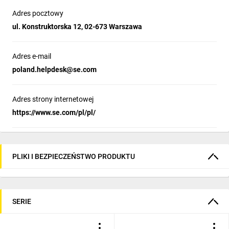
Dzięki zastosowaniu jednej uniwersalnej 
Adres pocztowy
diody LED zamiast sześciu oddzielnych 
ul. Konstruktorska 12, 02-673 Warszawa
źródeł światła, system oferuje niezawodne i 
elastyczne rozwiązanie oświetleniowe. To 
innowacyjne podejście nie tylko upraszcza 
Adres e-mail
instalację, ale także zwiększa trwałość i 
poland.helpdesk@se.com
energooszczędność, zapewniając optymalną 
widoczność w każdych warunkach.
Adres strony internetowej
https://www.se.com/pl/pl/
Bezpieczeństwo i produktywność bez
żadnych kompromisów
PLIKI I BEZPIECZEŃSTWO PRODUKTU
Blok styków NC do monitorowania 
bezpieczeństwa w serii Harmony XB5 
zapewnia aktywny nadzór nad połączeniem 
SERIE
przycisku zatrzymania awaryjnego, znacząco 
ograniczając ryzyko błędów podczas instalacji 