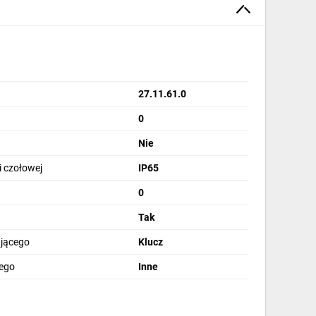
27.11.61.0
0
Nie
i czołowej
IP65
0
Tak
ającego
Klucz
zego
Inne