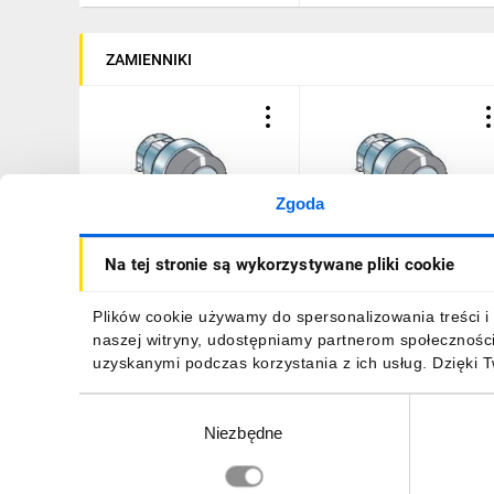
ZAMIENNIKI
Zgoda
Głowica oper. z kołnierzem
Głowica oper. z kołnierze
Na tej stronie są wykorzystywane pliki cookie
O 28,5mm, metalowa,
O 28,5mm, metalowa,
klucz Ronis 455
klucz Ronis 455
KAXZ1S131
KAXZ1S141
222,77 zł
brutto
110,80 zł
brutto
Plików cookie używamy do spersonalizowania treści i 
naszej witryny, udostępniamy partnerom społecznośc
uzyskanymi podczas korzystania z ich usług. Dzięki 
Wybór
Niezbędne
zgody
DO KOSZYKA
DO KOSZYKA