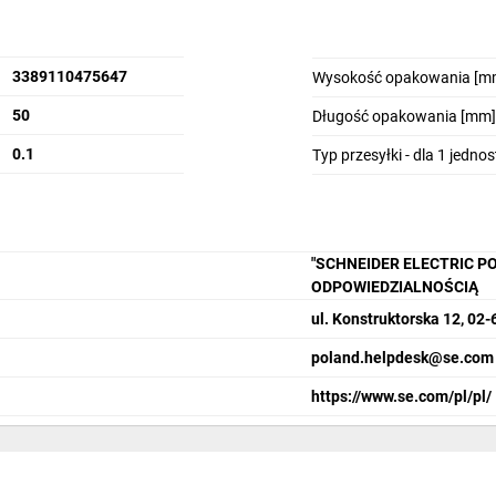
3389110475647
Wysokość opakowania [m
50
Długość opakowania [mm]
0.1
Typ przesyłki - dla 1 jedno
"SCHNEIDER ELECTRIC P
ODPOWIEDZIALNOŚCIĄ
ul. Konstruktorska 12, 0
poland.helpdesk@se.com
https://www.se.com/pl/pl/