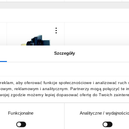
Szczegóły
m
Głowica oper. z kołnierzem
O 29mm, plastik. z metali.
wyk., klucz Ronis 8R1
KBA1S
191,33 zł
brutto
reklam, aby oferować funkcje społecznościowe i analizować ruch w 
iowym, reklamowym i analitycznym. Partnerzy mogą połączyć te i
Twojej zgodzie możemy lepiej dopasować ofertę do Twoich zaintere
Funkcjonalne
Analityczne / wydajności
DO KOSZYKA