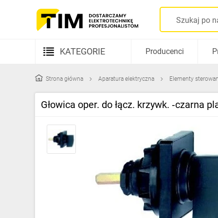
KATEGORIE
Producenci
P
Aparatura elektryczna
Strona główna
Aparatura elektryczna
Elementy sterowani
Kable i przewody
Głowica oper. do łącz. krzywk. ‑czarna
Rozdzielnice i obudowy
Elementy prowadzenia kabli
Fotowoltaika
Gniazda i łączniki
Źródła światła
Oprawy oświetleniowe