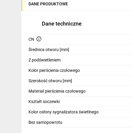
DANE PRODUKTOWE
IT, GSM
Odzież ochronna i BHP
Dane techniczne
Inne
CN
Budowa i Remont
Średnica otworu [mm]
Elektronika
Z podświetleniem
Smart home
Kolor pierścienia czołowego
Elektromobilność
Szerokość otworu [mm]
Telewizja naziemna i satelitarna
Materiał pierścienia czołowego
Wentylacja i rekuperacja
Kształt soczewki
Kolor osłony sygnalizatora świetlnego
Bez samopowrotu