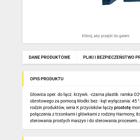
Ochrona odgromowa
Pompy ciepła
Osprzęt łączeniowy
Kliknij, aby przejść do galerii
Ogrzewanie
Elektronarzędzia i mierniki
DANE PRODUKTOWE
PLIKI I BEZPIECZEŃSTWO 
Domofony i dzwonki
OPIS PRODUKTU
Alarmy, monitoring, komunikacja
Napędy elektryczne
Głowica oper. do łącz. krzywk. -czarna plastik. ramka
obrotowego za pomocą kłodki: bez - kąt wyłączania: 45 °.
Pneumatyka
rodzin produktów, seria K przycisków łączy
prostotę
mon
połączenia z trzonkami i główkami z rodziny Harmony, it
Dom i ogród
sterowania prostych maszyn i do sterowania procesem...
Klimatyzacja