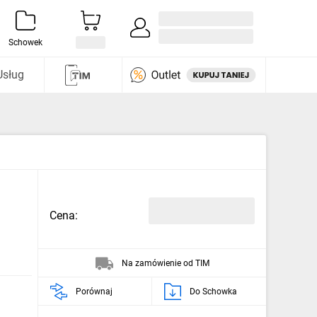
Zaloguj się / Załóż konto
i odkryj
Schowek
Usług
Cena:
Na zamówienie od TIM
Porównaj
Do Schowka