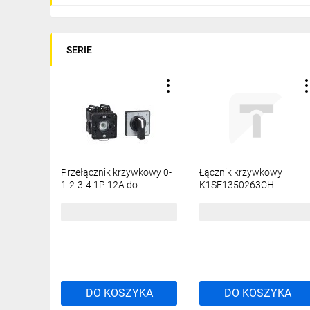
SERIE
Przełącznik krzywkowy 0-
Łącznik krzywkowy
1-2-3-4 1P 12A do
K1SE1350263CH
wbudowania K1D004QCH
167,35 zł
brutto
514,13 zł
brutto
DO KOSZYKA
DO KOSZYKA