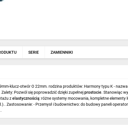
PRODUKTU
SERIE
ZAMIENNIKI
 O29mm-klucz-otwór O 22mm. rodzina produktów: Harmony typu K - nazw
 Zalety: Pozwól się poprowadzić dzięki zupełnej
prostocie
. Stanowiąc wy
tażu z
elastycznością
: różne systemy mocowania, kompletne elementy l
d.).. Zastosowanie: - Przemysł i budownictwo: do budowy paneli operato
.