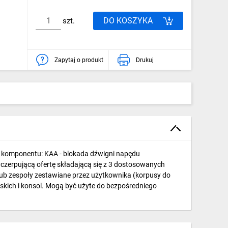
DO KOSZYKA
szt.
Zapytaj o produkt
Drukuj
a komponentu: KAA - blokada dźwigni napędu
czerpującą ofertę składającą się z 3 dostosowanych
ub zespoły zestawiane przez użytkownika (korpusy do
rskich i konsol. Mogą być użyte do bezpośredniego