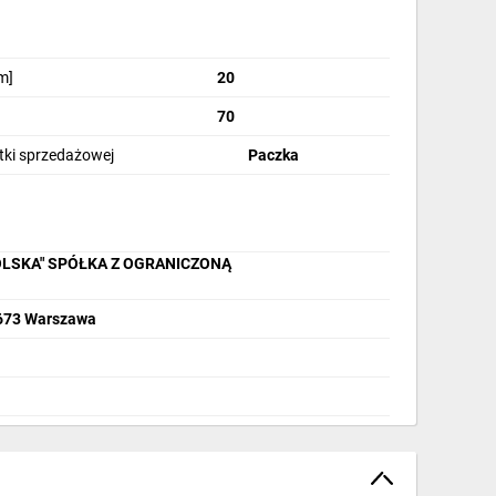
m]
20
70
stki sprzedażowej
Paczka
OLSKA" SPÓŁKA Z OGRANICZONĄ
2-673 Warszawa