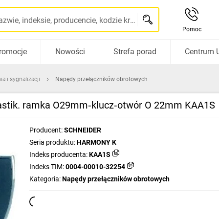
Szukaj po nazwie, indeksie, producencie, kodzie kreskowym...
Pomoc
romocje
Nowości
Strefa porad
Centrum 
a i sygnalizacji
Napędy przełączników obrotowych
 plastik. ramka O29mm‑klucz‑otwór O 22mm KAA1S
Producent:
SCHNEIDER
Seria produktu:
HARMONY K
Indeks producenta:
KAA1S
Indeks TIM:
0004-00010-32254
Kategoria:
Napędy przełączników obrotowych