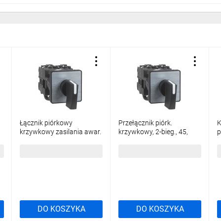
Łącznik piórkowy
Przełącznik piórk.
K
krzywkowy zasilania awar.
krzywkowy, 2-bieg., 45,
p
2-biegunowy 45st 12 A
12A, mocowanie śrubowe
d
moc. śrub. K1D002ULH
K1B002ALH
181,72 zł
brutto
111,62 zł
brutto
9
DO KOSZYKA
DO KOSZYKA