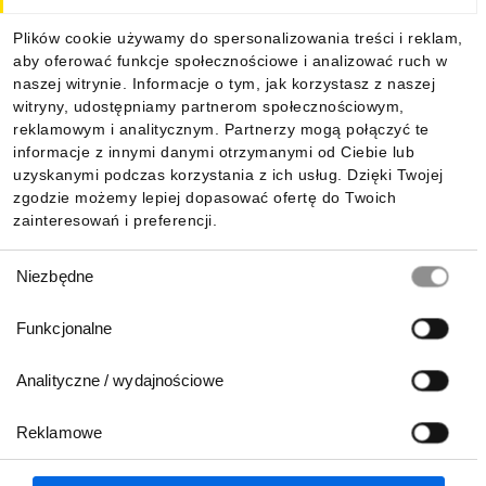
Dla kupujących
Plików cookie używamy do spersonalizowania treści i reklam,
aby oferować funkcje społecznościowe i analizować ruch w
Informacje
naszej witrynie. Informacje o tym, jak korzystasz z naszej
witryny, udostępniamy partnerom społecznościowym,
reklamowym i analitycznym. Partnerzy mogą połączyć te
Pobierz naszą aplikację mobilną:
informacje z innymi danymi otrzymanymi od Ciebie lub
uzyskanymi podczas korzystania z ich usług. Dzięki Twojej
zgodzie możemy lepiej dopasować ofertę do Twoich
zainteresowań i preferencji.
Wybór
Niezbędne
zgody
Funkcjonalne
Analityczne / wydajnościowe
Reklamowe
Biuro Obsługi Klienta:
lub
801 500 700
71 37 61 600