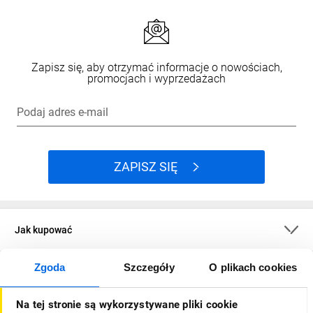
Czym różni się przycisk awaryjny „grzybek”
3
od zwykłego przycisku?
Zwykły przycisk po wciśnięciu wraca do
swojej pozycji wyjściowej. Grzybek naprzeciw
Zapisz się, aby otrzymać informacje o nowościach,
jest zatrzaskowym co oznacza że po
promocjach i wyprzedażach
wciśnięciu wymaga odblokowania i tym
samym zwiększa bezpieczeństwo.
Podaj adres e-mail
Kiedy warto wybrać przycisk podświetlany
4
LED dla fabryki?
Gdy chcesz sygnalizować stan urządzenia lub
ZAPISZ SIĘ
poprawić widoczność. Przyciski tego typu
wymagają osobnego zasilania LED (np. 12 V,
24 V, 230 V).
Jaką klasę szczelności przycisku IP
5
Jak kupować
wybrać?
IP65 chroni przed kurzem i strugą wody, IP67
Zgoda
Szczegóły
O plikach cookies
przed krótkim zanurzeniem, a IP68 przed
O firmie
długotrwałym zanurzeniem. Zalecany jest
wybór w zależności od warunków pracy.
Na tej stronie są wykorzystywane pliki cookie