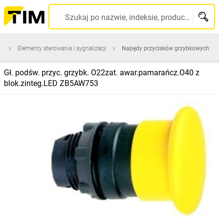
Szukaj po nazwie, indeksie, producencie, kodzie kreskowym...
a
Elementy sterowania i sygnalizacji
Napędy przycisków grzybkowych
Gł. podśw. przyc. grzybk. O22zat. awar.pamarańcz.O40 z
blok.zinteg.LED ZB5AW753