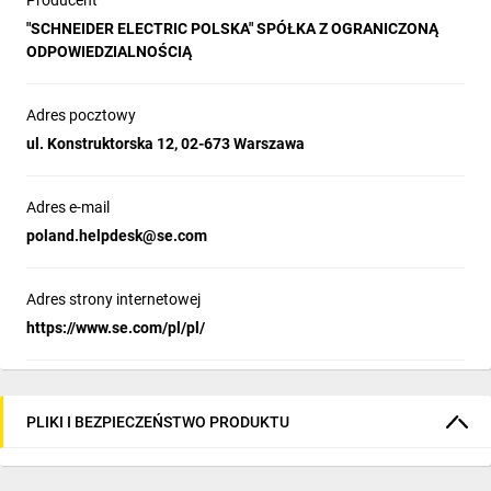
Producent
i prac serwisowych. Dzięki funkcji 
"SCHNEIDER ELECTRIC POLSKA" SPÓŁKA Z OGRANICZONĄ
podświetlenia, użytkownik z łatwością 
ODPOWIEDZIALNOŚCIĄ
identyfikuje przycisk odpowiedzialny za 
zatrzymanie maszyny, co pozwala na szybsze 
Adres pocztowy
lokalizowanie źródła przestoju i sprawniejsze 
ul. Konstruktorska 12, 02-673 Warszawa
wznowienie produkcji.
Adres e-mail
poland.helpdesk@se.com
Najczęściej zadawane
pytania
Adres strony internetowej
https://www.se.com/pl/pl/
PLIKI I BEZPIECZEŃSTWO PRODUKTU
Czy przyciski Harmony XB5 nagrzewają się
1
podczas pracy?
Nie, przyciski Harmony XB5 nie mają