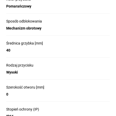
Pomarańczowy
Sposób odblokowania
Mechanizm obrotowy
Średnica grzybka [mm]
40
Innowacje i przewagi
technologiczne serii
Rodzaj przycisku
Wysoki
Harmony XB5
Szerokość otworu [mm]
0
Kompaktowe bloki push-in dla XB5
Stopień ochrony (IP)
Seria Harmony jako pierwsza wprowadza 