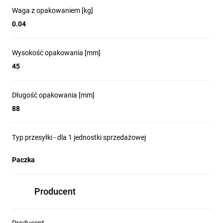
efektywności i uproszczeniu konstrukcji. 
Waga z opakowaniem [kg]
Dzięki zastosowaniu jednej uniwersalnej 
0.04
diody LED zamiast sześciu oddzielnych 
źródeł światła, system oferuje niezawodne i 
elastyczne rozwiązanie oświetleniowe. To 
Wysokość opakowania [mm]
innowacyjne podejście nie tylko upraszcza 
45
instalację, ale także zwiększa trwałość i 
energooszczędność, zapewniając optymalną 
Długość opakowania [mm]
widoczność w każdych warunkach.
88
Typ przesyłki - dla 1 jednostki sprzedażowej
Bezpieczeństwo i produktywność bez
żadnych kompromisów
Paczka
Blok styków NC do monitorowania 
bezpieczeństwa w serii Harmony XB5 
Producent
zapewnia aktywny nadzór nad połączeniem 
przycisku zatrzymania awaryjnego, znacząco 
ograniczając ryzyko błędów podczas instalacji 