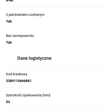
IP66
kompaktowe, sztaplowane bloki stykowe z 
technologią wtykową, w pełni kompatybilne z 
urządzeniami Harmony XB5. Intuicyjne 
Z pierścieniem czołowym
podłączenie kabli bez użycia narzędzi 
Tak
znacząco skraca czas instalacji i eliminuje 
potrzebę konserwacji związanej z 
Bez samopowrotu
dokręcaniem połączeń. Smukła konstrukcja 
Tak
poprawia estetykę paneli, a szeroka gama 
konfiguracji pozwala na elastyczne 
zastosowanie bez kompromisów w zakresie 
Dane logistyczne
trwałości i wydajności.
Kod kreskowy
3389110666861
Uniwersalny blok podświetlenia LED
do wszystkich funkcji oświetlenia
Szerokość opakowania [mm]
Lampki kontrolne z serii Harmony zostały 
53
zaprojektowane z myślą o maksymalnej 