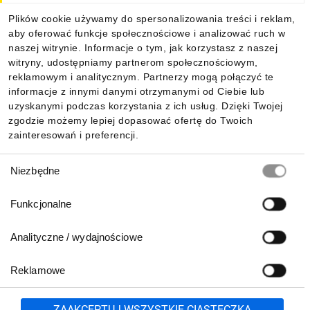
Plików cookie używamy do spersonalizowania treści i reklam,
aby oferować funkcje społecznościowe i analizować ruch w
Informacje
naszej witrynie. Informacje o tym, jak korzystasz z naszej
witryny, udostępniamy partnerom społecznościowym,
reklamowym i analitycznym. Partnerzy mogą połączyć te
Pobierz naszą aplikację mobilną:
informacje z innymi danymi otrzymanymi od Ciebie lub
uzyskanymi podczas korzystania z ich usług. Dzięki Twojej
zgodzie możemy lepiej dopasować ofertę do Twoich
zainteresowań i preferencji.
Wybór
Niezbędne
zgody
Funkcjonalne
Analityczne / wydajnościowe
Reklamowe
Biuro Obsługi Klienta:
lub
801 500 700
71 37 61 600
Zgłoś
ZAAKCEPTUJ WSZYSTKIE CIASTECZKA