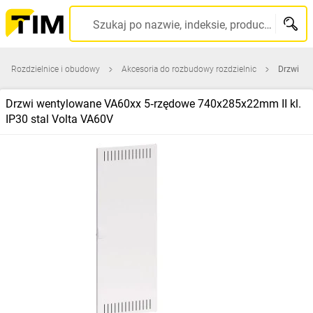
Szukaj po nazwie, indeksie, producencie, kodzie kreskowym...
Rozdzielnice i obudowy
Akcesoria do rozbudowy rozdzielnic
Drzwi
Drzwi wentylowane VA60xx 5‑rzędowe 740x285x22mm II kl.
IP30 stal Volta VA60V