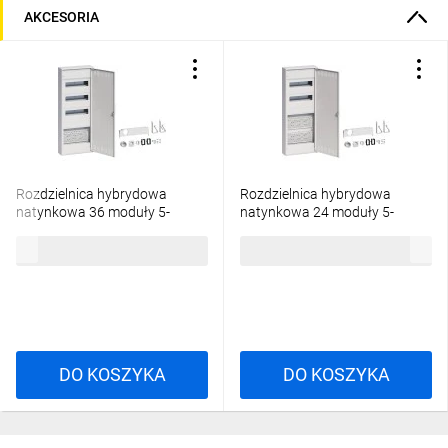
AKCESORIA
Rozdzielnica hybrydowa
Rozdzielnica hybrydowa
natynkowa 36 moduły 5-
natynkowa 24 moduły 5-
rzędowa 1x płyta 1x gniazdo
rzędowa 2x płyta 1x gniazdo
625,68 zł
brutto
591,14 zł
brutto
drzwi stal Volta VA603NWH
drzwi stal Volta VA602NWH
DO KOSZYKA
DO KOSZYKA