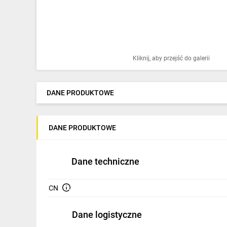
Ochrona odgromowa
Pompy ciepła
Osprzęt łączeniowy
Kliknij, aby przejść do galerii
Ogrzewanie
Elektronarzędzia i mierniki
DANE PRODUKTOWE
Domofony i dzwonki
DANE PRODUKTOWE
Alarmy, monitoring, komunikacja
Napędy elektryczne
Dane techniczne
Pneumatyka
CN
Dom i ogród
Dane logistyczne
Klimatyzacja