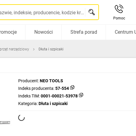
Szukaj po nazwie, indeksie, producencie, kodzie kreskowym...
Pomoc
romocje
Nowości
Strefa porad
Centrum 
sprzęt narzędziowy
Dłuta i szpicaki
Producent:
NEO TOOLS
Indeks producenta:
57-554
Indeks TIM:
0001-00021-53978
Kategoria:
Dłuta i szpicaki