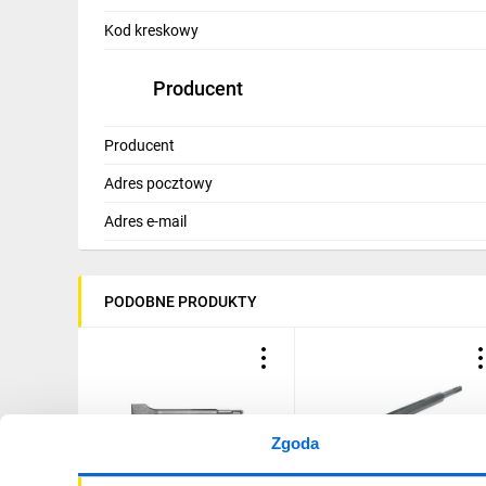
IT, GSM
Kod kreskowy
Odzież ochronna i BHP
Producent
Inne
Producent
Budowa i Remont
Adres pocztowy
Elektronika
Adres e-mail
Smart home
Elektromobilność
PODOBNE PRODUKTY
Energetyka wiatrowa
Telewizja naziemna i satelitarna
Wentylacja i rekuperacja
Zgoda