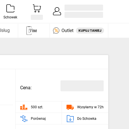
Zaloguj się / Załóż konto
i odkryj
Schowek
Usług
Cena:
500 szt.
Wysyłamy w 72h
Porównaj
Do Schowka