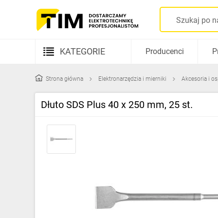
KATEGORIE
Producenci
P
Aparatura elektryczna
Strona główna
Elektronarzędzia i mierniki
Akcesoria i o
Kable i przewody
Dłuto SDS Plus 40 x 250 mm, 25 st.
Rozdzielnice i obudowy
Elementy prowadzenia kabli
Fotowoltaika
Gniazda i łączniki
Źródła światła
Oprawy oświetleniowe