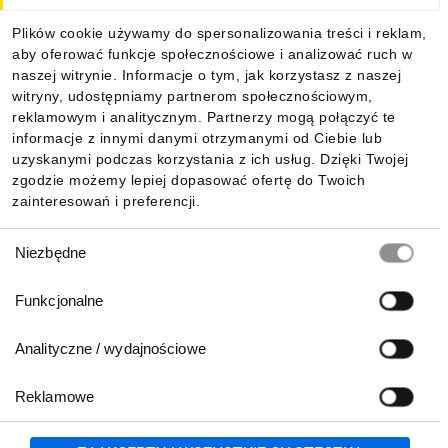
Dla kupujących
Plików cookie używamy do spersonalizowania treści i reklam,
aby oferować funkcje społecznościowe i analizować ruch w
Informacje
naszej witrynie. Informacje o tym, jak korzystasz z naszej
witryny, udostępniamy partnerom społecznościowym,
reklamowym i analitycznym. Partnerzy mogą połączyć te
Pobierz naszą aplikację mobilną:
informacje z innymi danymi otrzymanymi od Ciebie lub
uzyskanymi podczas korzystania z ich usług. Dzięki Twojej
zgodzie możemy lepiej dopasować ofertę do Twoich
zainteresowań i preferencji.
Wybór
Niezbędne
zgody
Funkcjonalne
Analityczne / wydajnościowe
Reklamowe
Biuro Obsługi Klienta:
lub
801 500 700
71 37 61 600
Zgłoś