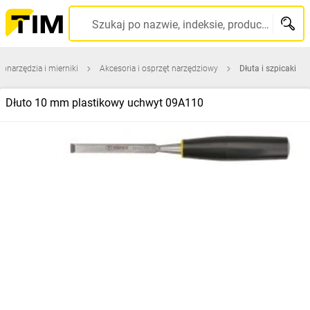
Szukaj po nazwie, indeksie, producencie, kodzie kreskowym...
ronarzędzia i mierniki
Akcesoria i osprzęt narzędziowy
Dłuta i szpicaki
Dłuto 10 mm plastikowy uchwyt 09A110