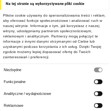
Na tej stronie są wykorzystywane pliki cookie
Dla kupujących
Plików cookie używamy do spersonalizowania treści i reklam,
aby oferować funkcje społecznościowe i analizować ruch w
Informacje
naszej witrynie. Informacje o tym, jak korzystasz z naszej
witryny, udostępniamy partnerom społecznościowym,
reklamowym i analitycznym. Partnerzy mogą połączyć te
Pobierz naszą aplikację mobilną:
informacje z innymi danymi otrzymanymi od Ciebie lub
uzyskanymi podczas korzystania z ich usług. Dzięki Twojej
zgodzie możemy lepiej dopasować ofertę do Twoich
zainteresowań i preferencji.
Wybór
Niezbędne
zgody
Funkcjonalne
Analityczne / wydajnościowe
Reklamowe
Biuro Obsługi Klienta: